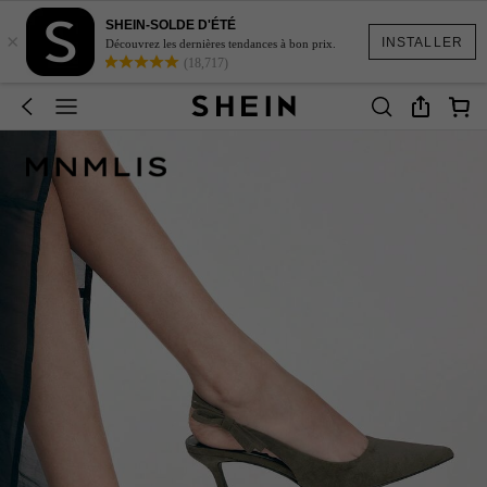
SHEIN-SOLDE D'ÉTÉ
×
INSTALLER
Découvrez les dernières tendances à bon prix.
(18,717)