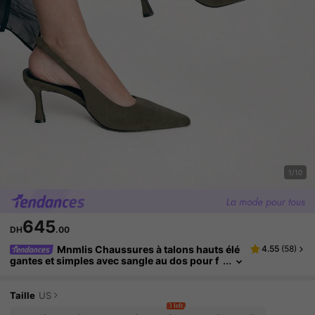
1/10
645
DH
.00
Mnmlis Chaussures à talons hauts élé
4.55
(
58
)
gantes et simples avec sangle au dos pour f
emmes
Taille
US
3 left