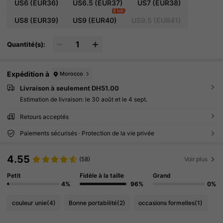
US6
(EUR36)
US6.5
(EUR37)
US7
(EUR38)
8 left
US8
(EUR39)
US9
(EUR40)
US9.5
(EUR41)
Quantité(s):
Expédition à
Morocco
Livraison à seulement DH51.00
Estimation de livraison:
le 30 août et le 4 sept.
Retours acceptés
Paiements sécurisés · Protection de la vie privée
4.55
(58)
Voir plus
Petit
Fidèle à la taille
Grand
4%
96%
0%
couleur unie
(4)
Bonne portabilité
(2)
occasions formelles
(1)