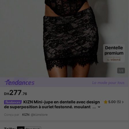
1/5
277
DH
.76
KIZN Mini-jupe en dentelle avec design
5.00
(
5
)
de superposition à ourlet festonné. moulant
pour soirée, club, mode haute taille noire
Conçu par
KIZN
@kiznstore