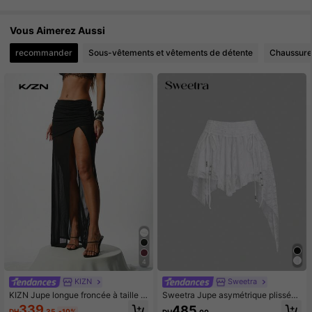
Vous Aimerez Aussi
recommander
Sous-vêtements et vêtements de détente
Chaussure
4
KIZN
Sweetra
KIZN Jupe longue froncée à taille h
Sweetra Jupe asymétrique plissée
aute avec fente haute sur la cuisse
à la taille pour femmes, style bohèm
339
485
DH
.35
-10%
DH
.00