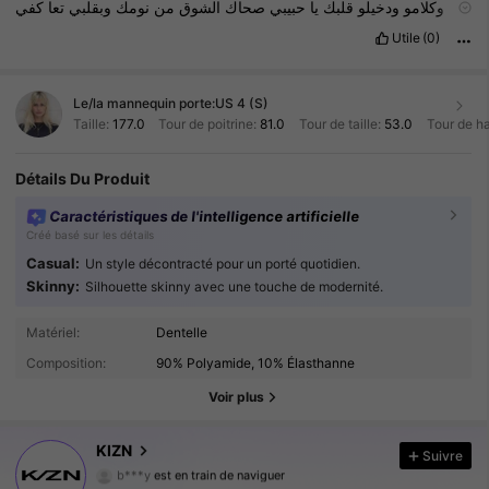
وكلامو
ودخيلو
قلبك
يا
حبيبي
صحاك
الشوق
من
نومك
وبقلبي
تعا
كفي
نومك
لا
يومي
يخلص
ولا
يومك
الا
بلقاك
يا
حبيبي
تعا
عيش
الحب
وايامو
Utile
(0)
ونوعي
كل
اللي
نامو
Le/la mannequin porte:
US 4 (S)
Taille:
177.0
Tour de poitrine:
81.0
Tour de taille:
53.0
Tour de h
Détails Du Produit
Caractéristiques de l'intelligence artificielle
Créé basé sur les détails
Casual:
Un style décontracté pour un porté quotidien.
Skinny:
Silhouette skinny avec une touche de modernité.
Matériel:
Dentelle
556K Suiveurs
4.80
Composition:
90% Polyamide, 10% Élasthanne
556K Suiveurs
4.80
Voir plus
556K Suiveurs
4.80
KIZN
Suivre
b***y
est en train de naviguer
556K Suiveurs
4.80