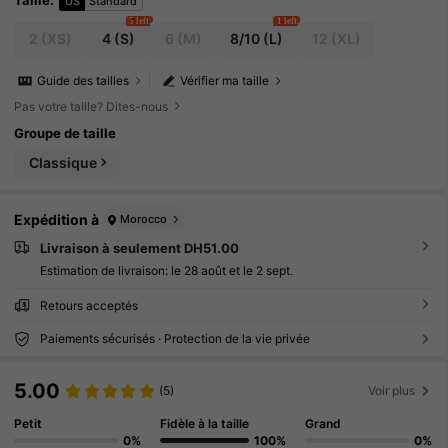
Taille
:
US
Standard
5 left
1 left
2
(XS)
4
(S)
6
(M)
8/10
(L)
12
(XL)
Guide des tailles
Vérifier ma taille
Pas votre taille? Dites-nous
Groupe de taille
Classique
Expédition à
Morocco
Livraison à seulement DH51.00
Estimation de livraison:
le 28 août et le 2 sept.
Retours acceptés
Paiements sécurisés · Protection de la vie privée
5.00
(5)
Voir plus
Petit
Fidèle à la taille
Grand
0%
100%
0%