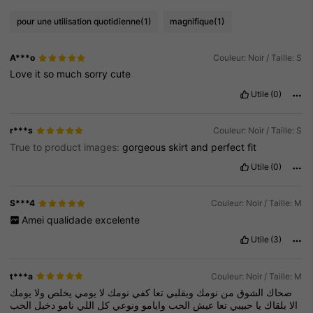
pour une utilisation quotidienne
(1)
magnifique
(1)
A***o
Couleur: Noir / Taille: S
Love
it
so
much
sorry
cute
Utile
(0)
r***s
Couleur: Noir / Taille: S
True to product images:
gorgeous
skirt
and
perfect
fit
Utile
(0)
S***4
Couleur: Noir / Taille: M
Amei
qualidade
excelente
Utile
(3)
t***a
Couleur: Noir / Taille: M
صحاك
الشوق
من
نومك
وبقلبي
تعا
كفي
نومك
لا
يومي
يخلص
ولا
يومك
الا
بلقاك
يا
حبيبي
تعا
عيش
الحب
وايامو
ونوعي
كل
اللي
نامو
دخيل
الحب