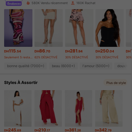
580K Vendu récemment
160K Rachat
556K Suiveurs
4.80
556K Suiveurs
4.80
556K Suiveurs
4.80
115
86
281
250
DH
.54
DH
.70
DH
.94
DH
.04
DH
556K Suiveurs
4.80
Seulement 5 restant
62% DÉSACTIVÉ
30% DÉSACTIVÉ
30% DÉSACTIVÉ
30%
bonne qualité (7000+)
beau (6000+)
l'amour (5000+)
doux/do
556K Suiveurs
4.80
556K Suiveurs
Styles À Assortir
4.80
Plus de style
556K Suiveurs
4.80
245
210
361
342
DH
.69
DH
.17
DH
.26
DH
.79