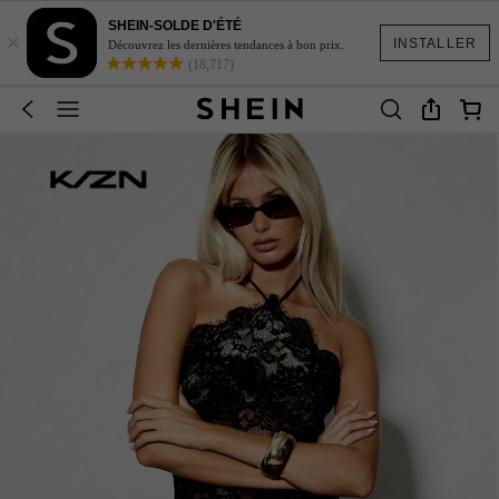
SHEIN-SOLDE D'ÉTÉ
×
INSTALLER
Découvrez les dernières tendances à bon prix.
(18,717)