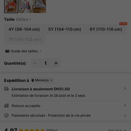
Taille
Défaut
9 left
4Y
(98-104 cm)
5Y
(104-110 cm)
6Y
(110-116 cm)
7Y
(116-122 cm)
Guide des tailles
Quantité(s):
Expédition à
Morocco
Livraison à seulement DH51.00
Estimation de livraison:
le 28 août et le 2 sept.
Retours acceptés
Paiements sécurisés · Protection de la vie privée
4.97
(100+)
Voir plus