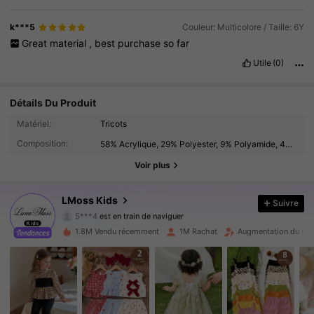
k***5
Couleur: Multicolore / Taille: 6Y
Great
material
,
best
purchase
so
far
Utile
(0)
Détails Du Produit
348K Suiveurs
4.92
Matériel:
Tricots
Composition:
58% Acrylique, 29% Polyester, 9% Polyamide, 4% Laine
348K Suiveurs
4.92
Voir plus
348K Suiveurs
4.92
LMoss Kids
Suivre
348K Suiveurs
4.92
1.8M Vendu récemment
1M Rachat
Augmentation du nom
348K Suiveurs
4.92
348K Suiveurs
4.92
348K Suiveurs
4.92