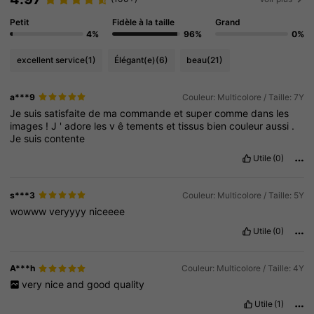
Petit
Fidèle à la taille
Grand
4%
96%
0%
excellent service
(1)
Élégant(e)
(6)
beau
(21)
a***9
Couleur: Multicolore / Taille: 7Y
Je
suis
satisfaite
de
ma
commande
et
super
comme
dans
les
images
!
J
'
adore
les
v
ê
tements
et
tissus
bien
couleur
aussi
.
Je
suis
contente
Utile
(0)
s***3
Couleur: Multicolore / Taille: 5Y
wowww
veryyyy
niceeee
Utile
(0)
A***h
Couleur: Multicolore / Taille: 4Y
very
nice
and
good
quality
Utile
(1)