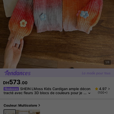
1/6
573
DH
.00
SHEIN LMoss Kids Cardigan ample décon
4.97
tracté avec fleurs 3D blocs de couleurs pour je
(100+)
une fille, vêtements d'automne et d'hiver pour fil
le
Couleur: Multicolore