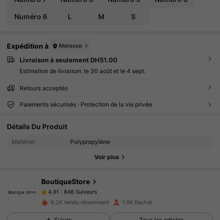
Numéro 6
L
M
S
Expédition à
Morocco
Livraison à seulement DH51.00
Estimation de livraison:
le 30 août et le 4 sept.
Retours acceptés
Paiements sécurisés · Protection de la vie privée
Détails Du Produit
846 Suiveurs
4.91
Matériel:
Polypropylène
846 Suiveurs
4.91
Voir plus
846 Suiveurs
4.91
846 Suiveurs
4.91
BoutiqueStore
846 Suiveurs
4.91
9.2K Vendu récemment
1.9K Rachat
846 Suiveurs
4.91
Suivre
Tous les articles