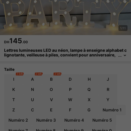
1/11
145
DH
.00
Lettres lumineuses LED au néon, lampe à enseigne alphabet c
lignotante, veilleuse à piles, convient pour anniversaire,
mariage, cadeau de fille, maison, bar, décoration de Noël
Taille
3 left
2 left
2 left
I
A
B
D
H
J
K
N
O
P
Q
R
T
U
V
W
X
Y
Z
C
E
F
G
Numéro 1
Numéro 2
Numéro 3
Numéro 4
Numéro 5
Numéro 7
Numéro 8
Numéro 9
Numéro 0