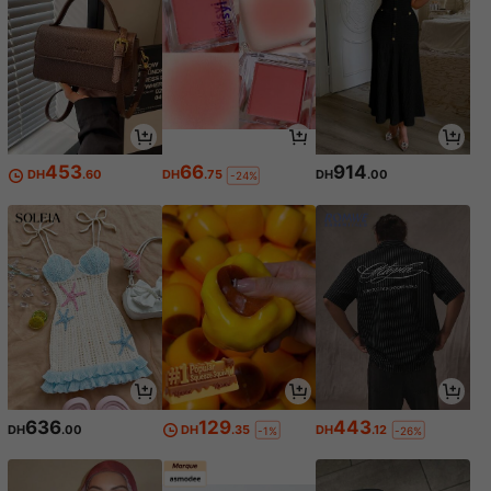
453
66
914
DH
.60
DH
.75
DH
.00
-24%
636
129
443
DH
.00
DH
.35
DH
.12
-1%
-26%