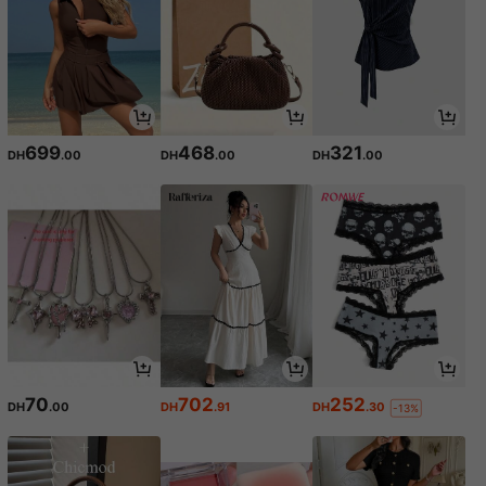
699
468
321
DH
.00
DH
.00
DH
.00
70
702
252
DH
.00
DH
.91
DH
.30
-13%