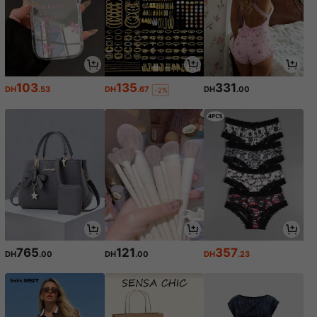
103
135
331
DH
.53
DH
.67
DH
.00
-2%
765
121
357
DH
.00
DH
.00
DH
.23