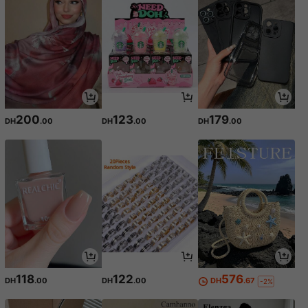
200
123
179
DH
.00
DH
.00
DH
.00
118
122
576
DH
.00
DH
.00
DH
.67
-2%