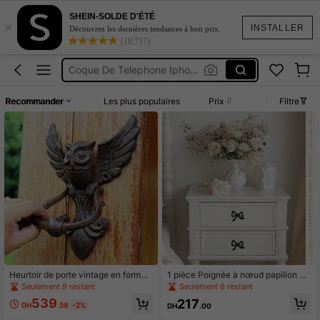
SHEIN-SOLDE D'ÉTÉ
×
Burkini Femme Hijab
INSTALLER
Découvrez les dernières tendances à bon prix.
(18,717)
Poignee De Porte
Coque De Telephone Iphone 15
Maillot De Bain Femme
Recommander
Les plus populaires
Prix
Filtre
Squishy
Burkini Femme Hijab
Poignee De Porte
Heurtoir de porte vintage en forme
1 pièce Poignée à nœud papillon no
de hibou : Poignée de porte extérieu
ir style français, pour coiffeuse, tiroi
Seulement 9 restant
Seulement 6 restant
re en fonte avec design de hibou ail
rs, armoires
539
217
é
DH
.59
-2%
DH
.00