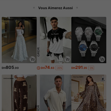
s de cuisine, rangement de cuisine
empilable
Vous Aimerez Aussi
805
74
291
DH
.00
DH
.63
DH
.35
-20%
-3%