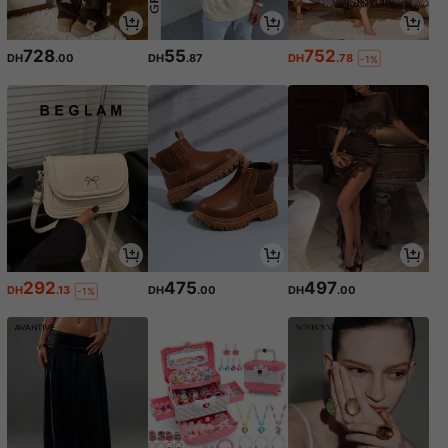
728
55
752
DH
.00
DH
.87
DH
.78
-1%
292
475
497
DH
.13
DH
.00
DH
.00
-1%