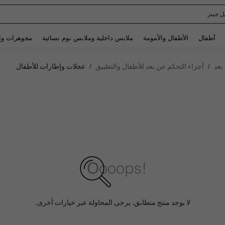
ل جينز
Use up and down arrow keys to البحث الأخير and البحث والعثور. Press Enter to select.
أطفال
الأطفال والأمومة
ملابس داخلية وملابس نوم نسائية
مجوهرات وإ
بعد
أجزاء التحكم عن بعد للأطفال والتطبيق
عجلات وإطارات للأطفال
/
/
لا يوجد منتج متطابق. يرجى المحاولة عبر خيارات أخرى.