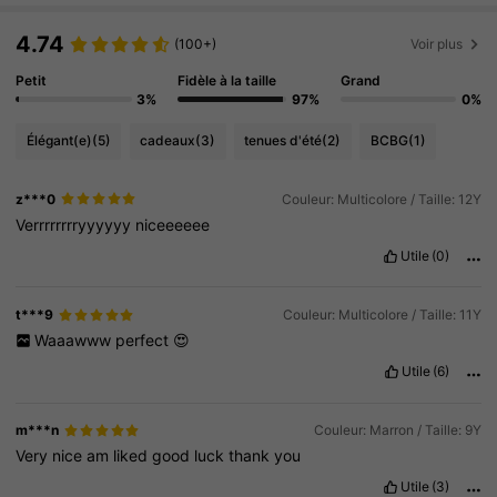
4.74
(100+)
Voir plus
Petit
Fidèle à la taille
Grand
3%
97%
0%
Élégant(e)
(5)
cadeaux
(3)
tenues d'été
(2)
BCBG
(1)
z***0
Couleur: Multicolore / Taille: 12Y
Verrrrrrrryyyyyy
niceeeeee
Utile
(0)
t***9
Couleur: Multicolore / Taille: 11Y
Waaawww
perfect
😍
Utile
(6)
m***n
Couleur: Marron / Taille: 9Y
Very
nice
am
liked
good
luck
thank
you
Utile
(3)