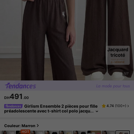
1/7
491
DH
.00
Girlism Ensemble 2 pièces pour fille
4.74
(
100+
)
préadolescente avec t-shirt col polo jacqu
ard ondulé et leggings, marron, style déco
ntracté preppy d'été, polyvalent pour l'école, l
a gym et la rentrée scolaire
Couleur: Marron