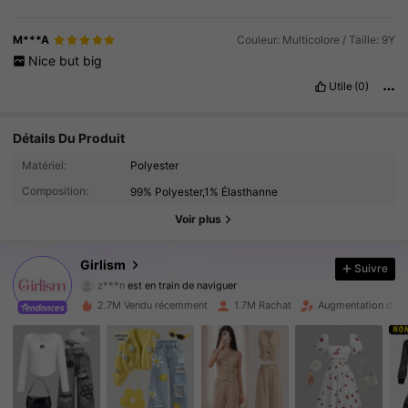
M***A
Couleur: Multicolore / Taille: 9Y
Nice
but
big
Utile
(0)
Détails Du Produit
678K Suiveurs
4.89
Matériel:
Polyester
Composition:
99% Polyester,1% Élasthanne
678K Suiveurs
4.89
Voir plus
678K Suiveurs
4.89
Girlism
Suivre
z***n
est en train de naviguer
678K Suiveurs
4.89
2.7M Vendu récemment
1.7M Rachat
Augmentation du n
678K Suiveurs
4.89
678K Suiveurs
4.89