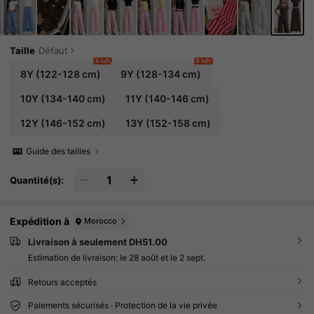
Taille
Défaut
6 left
8 left
8Y
(122-128 cm)
9Y
(128-134 cm)
10Y
(134-140 cm)
11Y
(140-146 cm)
12Y
(146-152 cm)
13Y
(152-158 cm)
Guide des tailles
Quantité(s):
Expédition à
Morocco
Livraison à seulement DH51.00
Estimation de livraison:
le 28 août et le 2 sept.
Retours acceptés
Paiements sécurisés · Protection de la vie privée