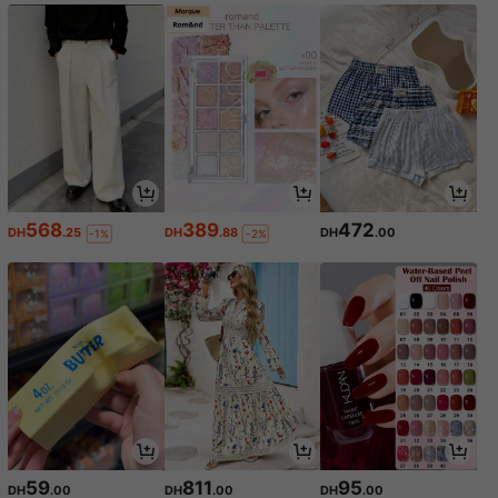
568
389
472
DH
.25
DH
.88
DH
.00
-1%
-2%
59
811
95
DH
.00
DH
.00
DH
.00