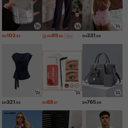
103
89
331
DH
.53
DH
.50
DH
.00
-50%
321
88
765
DH
.00
DH
.81
DH
.00