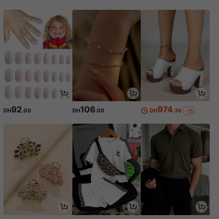
92
106
974
DH
.00
DH
.00
DH
.39
-3%