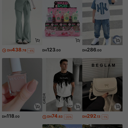
438
123
286
DH
.78
DH
.00
DH
.00
-4%
118
74
292
DH
.00
DH
.63
DH
.13
-20%
-1%