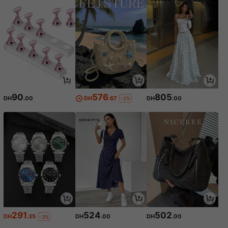
90
576
805
DH
.00
DH
.67
DH
.00
-2%
291
524
502
DH
.35
DH
.00
DH
.00
-3%