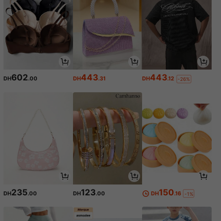
602
443
443
DH
.00
DH
.31
DH
.12
-26%
235
123
150
DH
.00
DH
.00
DH
.16
-1%