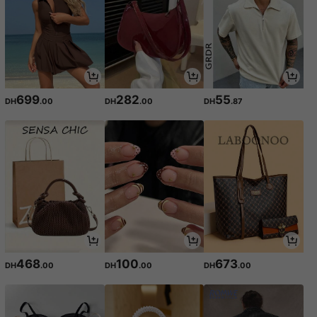
699
282
55
DH
.00
DH
.00
DH
.87
468
100
673
DH
.00
DH
.00
DH
.00