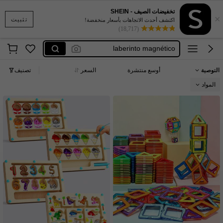
فساتين محجبات
تخفيضات الصيف - SHEIN
×
labirinto magnético brinquedo
تثبيت
اكتشف أحدث الاتجاهات بأسعار منخفضة!
(18,717)
laberinto magnético
tableroo magnetica laberinto
ملابس داخليه للنساء مثيره 🥵🥵
التوصية
أوسع منتشرة
السعر
تصنيف
فساتين محجبات
المواد
labirinto magnético brinquedo