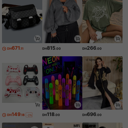
671
815
266
DH
.11
DH
.00
DH
.00
149
118
696
DH
.18
DH
.00
DH
.00
-2%