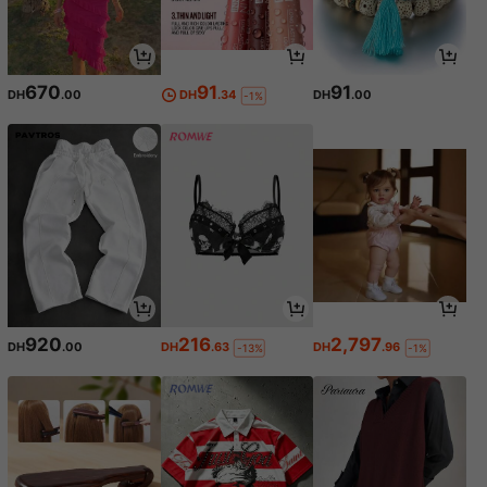
670
91
91
DH
.00
DH
.34
DH
.00
-1%
920
216
2,797
DH
.00
DH
.63
DH
.96
-13%
-1%