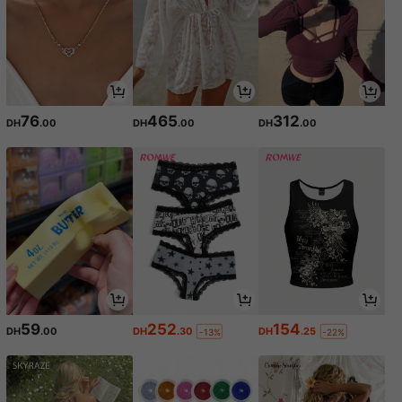
76
465
312
DH
.00
DH
.00
DH
.00
59
252
154
DH
.00
DH
.30
DH
.25
-13%
-22%