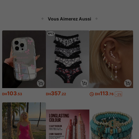
Vous Aimerez Aussi
103
357
113
DH
.53
DH
.22
DH
.76
-2%