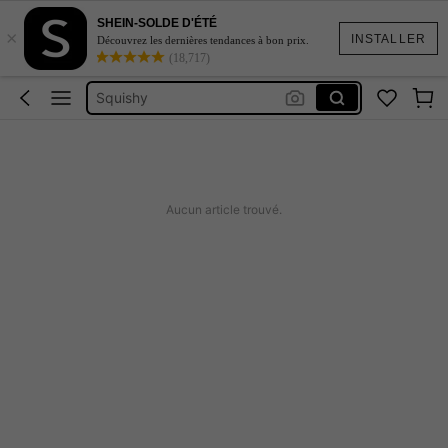
Robe Femme été
SHEIN-SOLDE D'ÉTÉ
×
Coque De Telephone Iphone 15
INSTALLER
Découvrez les dernières tendances à bon prix.
(18,717)
Maillot De Bain Femme
Squishy
Burkini Femme Hijab
Robe Femme été
Coque De Telephone Iphone 15
Aucun article trouvé.