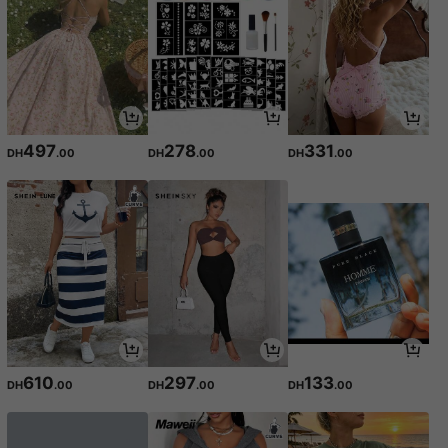
497
278
331
DH
.00
DH
.00
DH
.00
610
297
133
DH
.00
DH
.00
DH
.00