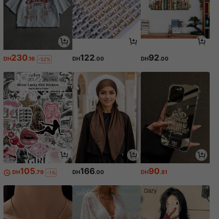
230
122
92
DH
.16
DH
.00
DH
.00
-52%
105
166
90
DH
.79
DH
.00
DH
.81
-1%