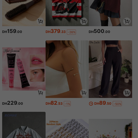
159
379
500
DH
.00
DH
.33
DH
.00
-26%
229
82
89
DH
.00
DH
.53
DH
.50
-1%
-50%