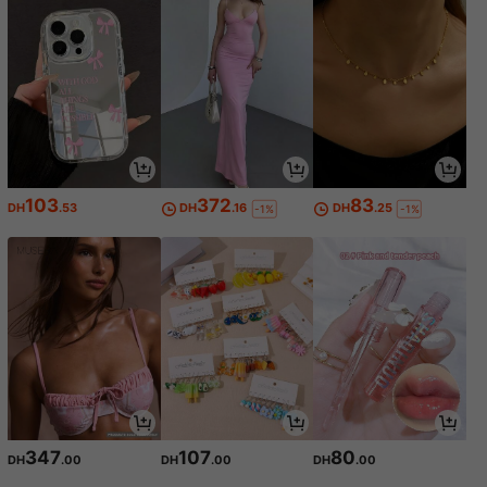
103
372
83
DH
.53
DH
.16
DH
.25
-1%
-1%
347
107
80
DH
.00
DH
.00
DH
.00