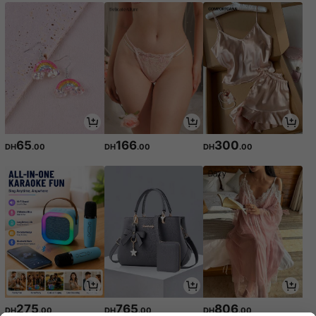
65
166
300
DH
.00
DH
.00
DH
.00
275
765
806
DH
.00
DH
.00
DH
.00