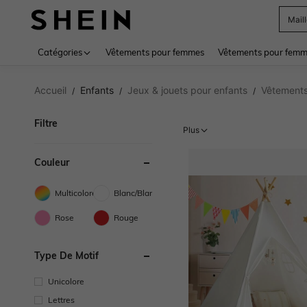
Sac
Use up 
Catégories
Vêtements pour femmes
Vêtements pour femme
Accueil
Enfants
Jeux & jouets pour enfants
Vêtements 
/
/
/
Filtre
Plus
Couleur
Multicolore
Blanc/Blanche
Rose
Rouge
Type De Motif
Unicolore
Lettres