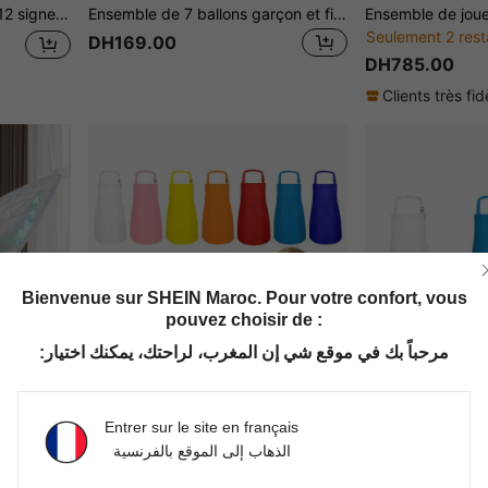
, boîte cadeau pour amateur d'anime, cadeau d'anniversaire
Ensemble de 7 ballons garçon et fille, ballons lettres << BOY » et << GIRL » bleus et roses, ballons en forme de vêtements et de chaussures, ballons étoiles en aluminium, idéal pour une baby shower, une fête de révélation du sexe, une fête d'anniversaire ou une fête de garçon/fille.
Seulement 2 rest
DH169.00
DH785.00
Clients très fid
Bienvenue sur SHEIN Maroc. Pour votre confort, vous
pouvez choisir de :
مرحباً بك في موقع شي إن المغرب، لراحتك، يمكنك اختيار:
Entrer sur le site en français
الذهاب إلى الموقع بالفرنسية
Enfant 1 pièce Costume Motif Papillon Fée Aile Pour
5 pièces Set de tabliers pour enfants avec 2 poches, réglable, convient aux garçons et aux filles, idéal pour l'art, la peinture, la cuisine, la classe, la cuisine et la pâtisserie, le DIY des enfants
1 pièce Tablier pour enfants avec 2 poches, simple et élégant, tablier de chef artistique 
-1%
-1%