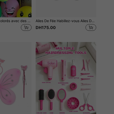
Ballons épais et colorés avec des expressions de visage souriantes, pour décorer les fêtes d'anniversaire et les arrangements de ballons de dessin animé
Ailes De Fée Habillez-vous Ailes De Fée Papillon Ailes D'ange De Costume D'halloween Pour Enfants (22,4l X 17,7l)
DH175.00