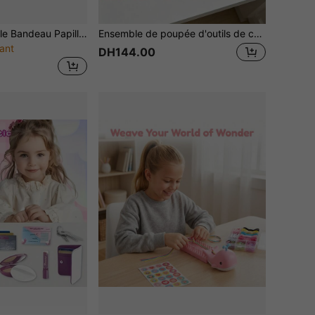
3 Pièces/ensemble Bandeau Papillon Pour Enfants, Ailes De Baguette Pour Filles, Tenue De Photographie Estivale Pour Enfant, Accessoire De Conte De Fées Jaune Vert Violet Rose
Ensemble de poupée d'outils de coiffure réalistes, pince à boucler, miroir, tige de pince à cheveux réaliste, peigne, jouet de jeu de rôle, fabriqué en matériau ABS lisse, livré avec des accessoires complets; convient aux filles de 3 ans et plus, utilisé pour les jeux de rôle, cultivant les compétences esthétiques et sociales. Convient comme cadeau d'Halloween, de Noël, de Thanksgiving et de rentrée scolaire.
ant
DH144.00