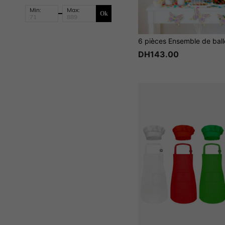
Min:
Max:
Ok
DH143.00