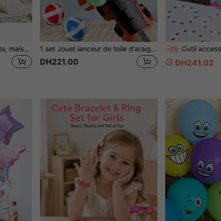
Tente portable pour enfants, maisonnette DIY pour enfants, décoration de chambre de bébé, canevas pour enfants, wigwam, mini-tente de plage pour enfants, cadeau pour garçons et filles
1 set Jouet lanceur de toile d'araignée pour garçons, comprend collantes et des cibles, idéal pour le jeu de rôle et les cadeaux de fête
Outil accessoire de cheveux en diamant magique, accessoire de che
-1%
DH221.00
DH241.02