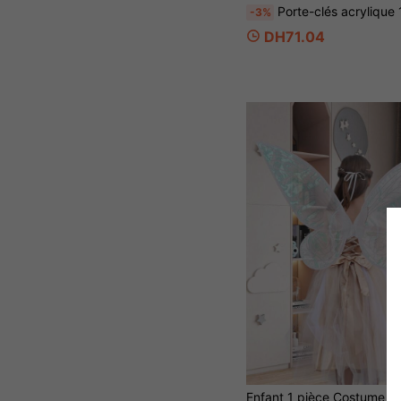
Porte-clés acrylique 12 signes du zodiaque Care Bears, pendentif en résine de personnage ludique, breloque de sac, décoration de voiture, accessoire de mode
-3%
DH71.04