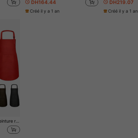
DH164.44
DH219.07
Créé il y a 1 an
Créé il y a 1 an
aboratoire, la peinture, les loisirs créatifs de cuisson