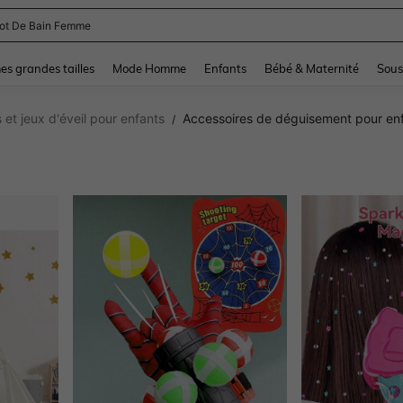
and down arrow keys to navigate search Dernière recherche and Rechercher et Tr
s grandes tailles
Mode Homme
Enfants
Bébé & Maternité
Sous
et jeux d'éveil pour enfants
Accessoires de déguisement pour en
/