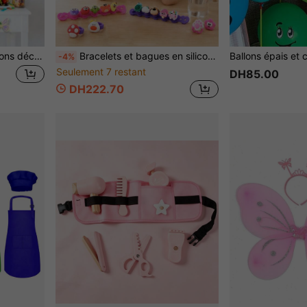
6 pièces Ensemble de ballons décoratifs thème papillon, ballons en forme de papillon de 18 po, ballons en feuille d'aluminium étoile violette, convient pour fête d'anniversaire, décorations thème papillon
Bracelets et bagues en silicone d'animaux de dessin animé à assembler soi-même pour enfants, accessoires de mode, jouets pour filles, perles de bracelet d'amitié, déguisement pour filles, jouets pour enfants
-4%
Seulement 7 restant
DH85.00
DH222.70