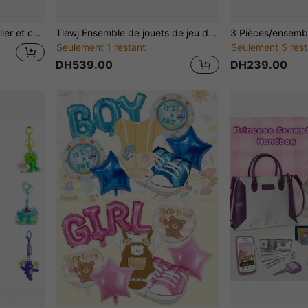
our la cuisine, la peinture et l'artisanat, 6-13 ans
Tlewj Ensemble de jouets de jeu de rôle de coiffeur rose
Seulement 1 restant
Seulement 5 rest
DH539.00
DH239.00