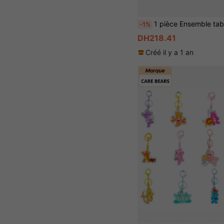
1 pièce Ensemble tablier et chapeau de chef pour enfants, tablier pour garçons et filles avec 2 poches réglables, tabliers de peinture pour enfants, p
-1%
DH218.41
Créé il y a 1 an