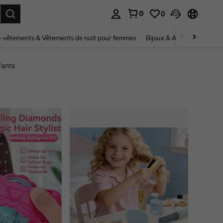
0
0
ouver. Press Enter to select.
-vêtements & Vêtements de nuit pour femmes
Bijoux & Accessoires pou
fants