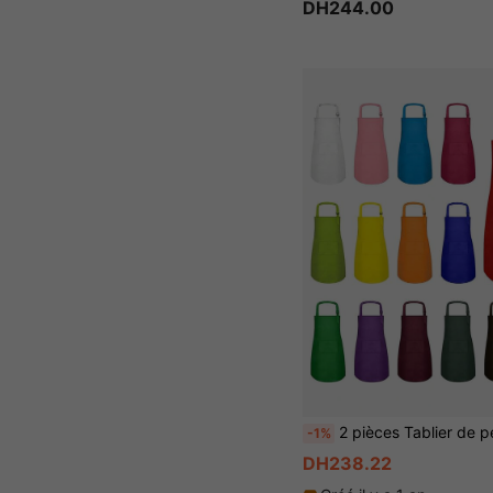
DH244.00
2 pièces Tablier de peinture réglable pour enfants, tablier de cuisine durable pour garçons et filles avec poches, pour la cuisine, les activités de l
-1%
DH238.22