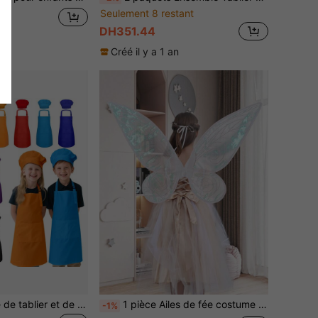
Seulement 8 restant
DH351.44
Créé il y a 1 an
1 pièce Ensemble de tablier et de toque de chef pour enfants, tablier pour garçons et filles avec 2 poches réglables, pour la cuisine, la salle de classe, la pâtisserie, la peinture, l'artisanat, 6-13 ans
1 pièce Ailes de fée costume enfant motif papillon
-1%