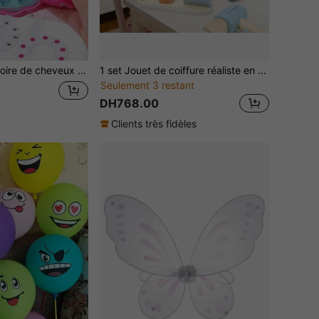
veux de princesse Jouet tresseur de cheveux automatique DIY (couleur de diamant aléatoire)
1 set Jouet de coiffure réaliste en bois pour enfants, jouet de jeu de rôle pour enfants, cadeau de fête pour enfants
Seulement 3 restant
DH768.00
Clients très fidèles