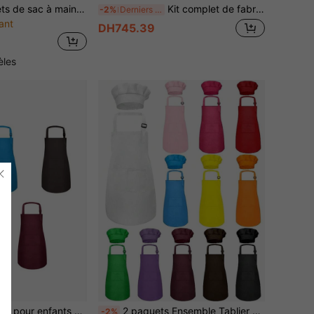
Ensemble de jouets de sac à main de princesse pour filles, comprend téléphone, portefeuille, clés, jouet de sac à main de jeu de rôle à la mode, convient comme cadeau d'anniversaire et de fête pour les petites filles
Kit complet de fabrication de bracelets d'amitié, comprenant des outils de tissage et des perles, conçu pour les enfants de 6 à 12 ans. Il s'agit d'un jouet de perles DIY populaire, idéal comme surprise d'anniversaire et cadeau de Pâques réfléchi.
-2%
Derniers 3 jours
ant
DH745.39
èles
réglable pour garçons et filles, pour la cuisine, la pâtisserie, la peinture, l'artisanat, le barbecue et les activités
2 paquets Ensemble Tablier et Toque de Chef pour Enfants, Tablier pour Garçons et Filles avec 2 Poches Réglables, Peinture pour Enfants, Pour la Cuisine, la Pâtisserie, la Peinture et l'Artisanat 6-13 Ans
-2%