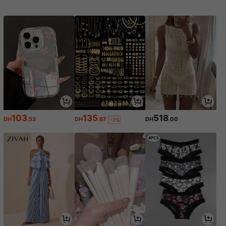
103
135
518
DH
.53
DH
.67
DH
.00
-2%