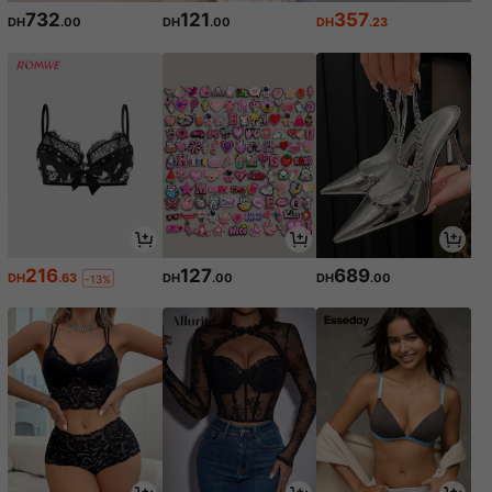
732
121
357
DH
.00
DH
.00
DH
.23
216
127
689
DH
.63
DH
.00
DH
.00
-13%