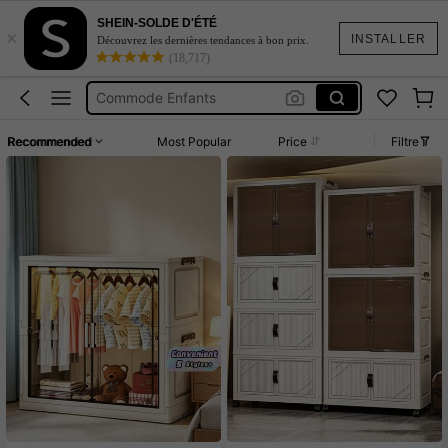
SHEIN-SOLDE D'ÉTÉ
×
Closet De Telas De Niño Macho
INSTALLER
Découvrez les dernières tendances à bon prix.
(18,717)
Armoire
Commode Enfants
مكتب الاطفال
Recommended
Most Popular
Price
Filtre
Luggage Set
Closet De Telas De Niño Macho
Armoire