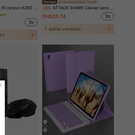
MAMBASNAKE GEAR
ches Bluetooth 2.4G Type-C rechargeable compatible avec PC ordinateur portable tablette
ATTACK SHARK Clavier sans fil à membrane silencieux Ajazz AF84, connexion double mode Bluetooth/2,4 G, design rétro mignon avec support intégré pour tablette, téléphone, PC et Win/Mac
-5%
ant
DH525.74
1
autres vendeurs
rs
6