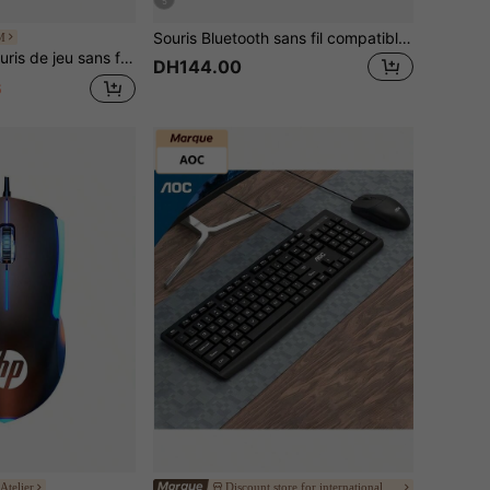
5
Souris Bluetooth sans fil compatible avec ordinateur portable, compatible avec iOS 13.1.2 et versions ultérieures, mini souris silencieuse, compatible avec Android/Windows/Linux (bleu ciel)
M
squ'à 44 000 DPI, taux d'interrogation jusqu'à 8 kHz, compatible avec PC/Mac, chargement USB-C (couleur expédiée aléatoirement).
DH144.00
6
Atelier
Discount store for international brand electronics