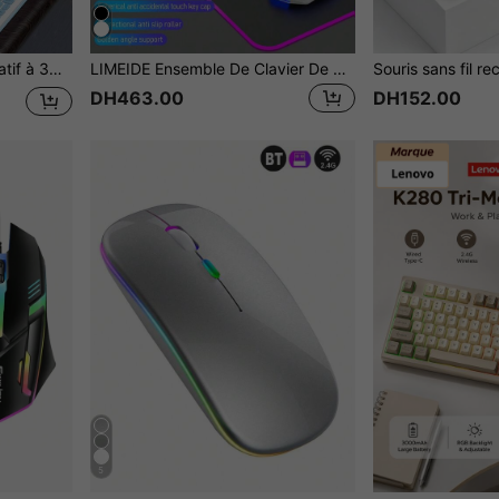
 sans fil et support pour stylet, mise en veille/réveil automatique - Bleu marine
LIMEIDE Ensemble De Clavier De Jeu Blanc Gtx350 Avec Fil Et Lumière Colorée, Convient Aux Jeux De Sport Électroniques De Bureau Et À Domicile, Ensemble De Clavier Et Souris Lumineux Avec Fil
DH463.00
DH152.00
5