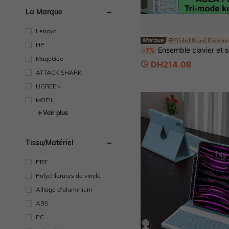
La Marque
Lenovo
HP
Ensemble clavier et souris sans fil AULA avec rétroéclairage RGB, souris de jeu tri-mode Bluetooth 2.4G, clavier d'ordinateur
-7%
MageGee
DH214.08
ATTACK SHARK
UGREEN
MOFII
Voir plus
Tissu/matériel
PBT
Polychlorures de vinyle
Alliage d'aluminium
ABS
PC