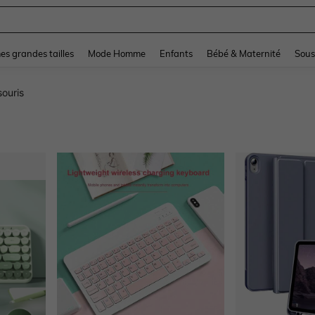
and down arrow keys to navigate search Dernière recherche and Rechercher et Tr
s grandes tailles
Mode Homme
Enfants
Bébé & Maternité
Sous
souris