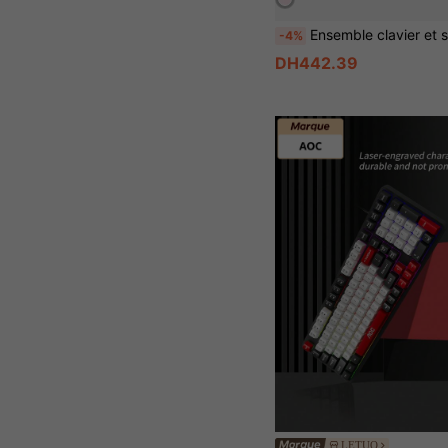
Ensemble clavier et souris sans fil mini MOFII 2,4G, 68 touches avec touches rondes, combinaison de clavier et souris sans fil portable et mignon
-4%
DH442.39
LETUO