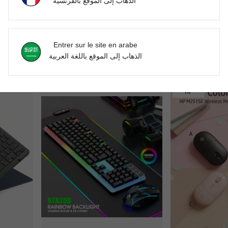
الذهاب إلى الموقع بالفرنسية
Clavier filaire de bureau EWEADN V3, format complet 104 touches silencieuses, frappe confortable avec des touches en style pudding, panneau tout en métal, rétroéclairage LED doux, conception ergonomique pour le travail quotidien et le bureau à domicile
Global Brand Electronics Selection Warehouse
Discovery
Souris sans fil transparente AULA SC630Pro Tri-Mode 2.4G Bluetooth filaire de jeu avec station de charge magnétique rétroéclairage RGB Souris de bureau et de jeu originale AULA
Logitech La souris gaming filaire G502 HERO est dotée d'un capteur 25K, de 11 boutons programma
-8%
-23%
DH415.05
DH729.49
Entrer sur le site en arabe
الذهاب إلى الموقع باللغة العربية
1
autres vendeu