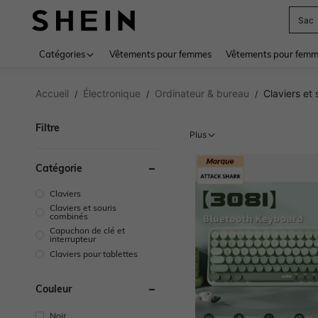
Sac
Use up 
Catégories
Vêtements pour femmes
Vêtements pour femme
Accueil
Électronique
Ordinateur & bureau
Claviers et 
/
/
/
Filtre
Plus
Catégorie
Claviers
Claviers et souris
combinés
Capuchon de clé et
interrupteur
Claviers pour tablettes
Couleur
Noir