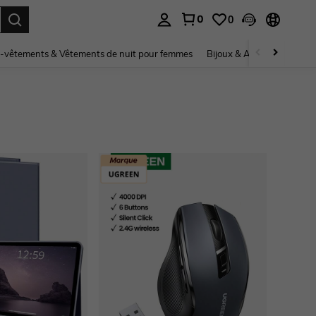
0
0
ouver. Press Enter to select.
-vêtements & Vêtements de nuit pour femmes
Bijoux & Accessoires pou