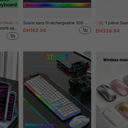
Souris sans fil rechargeable 300 mAh, silencieuse, design ultra-fin (Bluetooth et récepteur USB 2,4 GHz), souris d'ordinateur portable pratique, compatible avec les ordinateurs portables, MacBook et appareils Apple
1 pièce Souris sans fil rechargeable brillante et colorée, souris sans fil à double mode 2,4
Global Brand Electronics Selection Warehouse
-1%
 compatible avec PC, ordinateur portable, Mac
DH162.34
DH339.94