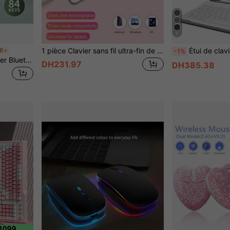
5
1 pièce Clavier sans fil ultra-fin de 10 pouces, mini clavier Bluetooth pratique avec batterie rechargeable, compatible avec Android, Windows, convient pour iPad, tablette, téléphone, cadeau de Noël/Halloween
Étui de clavier compatible avec iPad (A16) 11 pouces 11e génération (2025), également compatible avec iPad 10,2 pouces 9e/8e/7e génération, A
R
-1%
ATTACK SHARK 308i Clavier Bluetooth sans fil, design rétro de machine à écrire avec touches rondes colorées dégradées et mignon chat magnétique, 84 touches, clavier multi-appareils pour iPad/ordinateur portable/PC/Windows/Mac
DH231.97
DH385.38