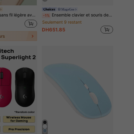
MageGee
nti-interférences 2,4 GHz, idéale pour une utilisation prolongée au bureau et en déplacement. M251SE
Ensemble clavier et souris de jeu MageGee, clavier K1 rétroéclairé LED RVB, clavier d'ordinateur 104 touches, compatible PC/Portable (Rose)
-1%
Seulement 9 restant
DH651.85
urs