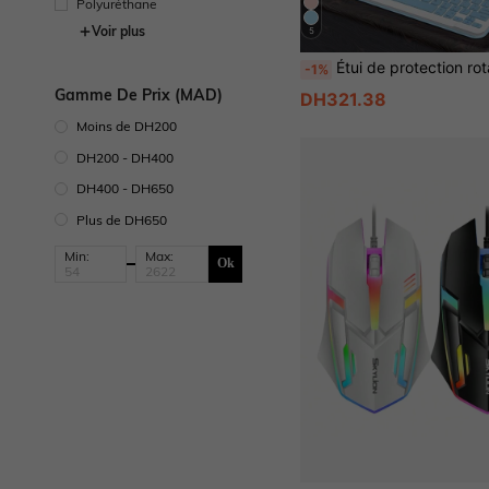
Polyuréthane
Voir plus
5
Étui de protection rotatif à 360° de 11 pouces, modèle 2025 (A16), avec clavier sans fil Bluetooth amovible, capacité de batterie de 150 mAh, convient pour les modèles Air 11e/10e génération 4/5/6/7 de 10,9 pouces (M2) 2024 (M3), 10,2 pouces, avec clavier
-1%
Gamme De Prix (MAD)
DH321.38
Moins de DH200
DH200 - DH400
DH400 - DH650
Plus de DH650
Min:
Max:
Ok