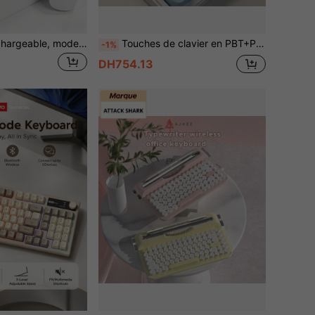
Souris sans fil rechargeable, mode double 2.4G+BT5.0, souris ultra fine silencieuse portable avec récepteur USB & charge Type-C pour ordinateur portable, PC, tablette, bureau, maison, voyage, batterie 300mAh pour une utilisation durable
Touches de clavier en PBT+PC dégradé bleu ciel, convenant aux claviers mécaniques comme Wooting, compatibles avec les interrupteurs magnétiques
-1%
DH754.13