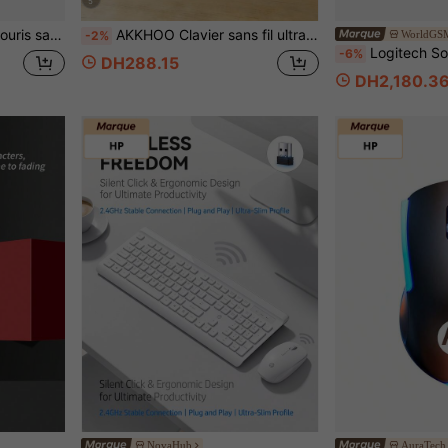
5
ne pour PC/ordinateur portable/bureau, couleurs mixtes
AKKHOO Clavier sans fil ultra-fin de 10 pouces, rechargeable et silencieux, pour tablette/ordinateur portable, clavier pour iPad Mini, taille : 25 cm * 15 cm * 0,6 cm
WorldGS
-2%
Logitech Souris de jeu sans fil PRO X SUPERLIGHT 2 99% neuve, conception légère de 60 g, ju
-6%
DH288.15
DH2,180.3
NovaHub
AuraTech 