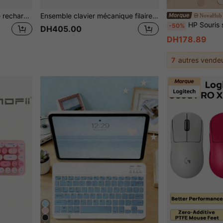
Clavier sans fil portable de recharge sans fil ultra-mince, clavier sans fil de 10 pouces compatible avec Android, Windows, iOS, tablettes, smartphones, batterie intégrée de 150 mAh
Ensemble clavier mécanique filaire de 104 touches avec rétroéclairage LED RVB et souris, idéal pour le jeu et l'usage de bureau
NovaHub
HP Souris sans fil légère avec batterie pratique et transmission a
-50%
DH405.00
DH178.89
7
autres vende