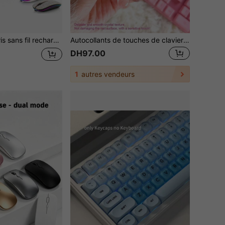
 GHz + 5,2 GHz, surface avec cristaux de strass incrustés, souris sans fil étincelante et raffinée, cadeau idéal pour elle
Autocollants de touches de clavier pour nail art avec effet loupe cristal transparent pour filles
DH97.00
1
autres vendeurs