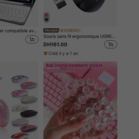
ir 4/5/6, 10,9/11 pouces, Pro 11. Prend en charge le réveil/veille automatique, avec clavier sans fil détachable Bluetooth, batterie 150 mAh, support ultra-fin et léger, et fente pour stylet.
UGREEN
Souris sans fil ergonomique UGREEN avec 6 boutons silencieux, sans fil 2,4G avec récepteur USB mini, réglage DPI 5 niveaux 4000DPI pour PC/Mac/Linux ordinateur portable
DH161.00
Créé il y a 1 an