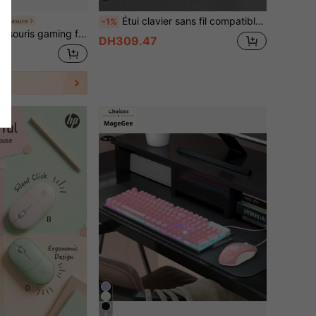
Étui clavier sans fil compatible avec iPad, housse de protection amovible avec fente pour crayon, fonction de veille/réveil automatique, clavier Bluetooth sans fil 150 mAh, étui de support fin et léger - Violet clair
Treasure
-1%
bles, de 5 niveaux de poids pour un ajustement personnalisé et d'effets lumineux RGB LIGHTSYNC. Compatible avec les ordinateurs de bureau et portables.
DH309.47
rs
6