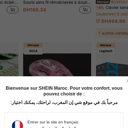
Souris filaire 3 touches avec éclairage coloré, compatible gaming et bureau avec système Windows Microsoft et iOS Apple
Souris sans fil rétroéclairée à double mode Bluetooth rechargeable, souris sans fil silencieuse pour ordinateur portable, bureau et jeux
LETUO
Clavier sans fil Lenovo K280 Tri-Mode rétroéclairé RGB 97 tou
-8%
DH160.34
Seulement 6 rest
DH494.96
1
autres vendeu
Bienvenue sur SHEIN Maroc. Pour votre confort, vous
pouvez choisir de :
مرحباً بك في موقع شي إن المغرب، لراحتك، يمكنك اختيار:
Entrer sur le site en français