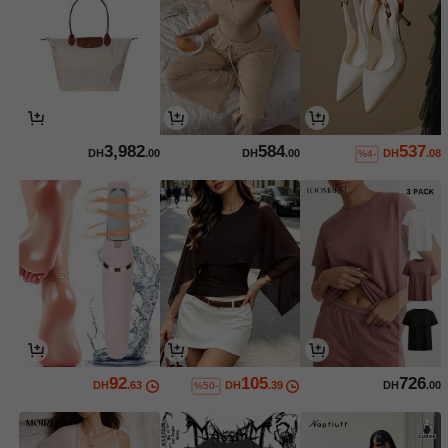
3,982
584
537
DH
.00
DH
.00
DH
.08
%4-
92
105
726
DH
.63
DH
.39
DH
.00
%50-