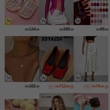
124
280
95
DH
.00
DH
.00
DH
.00
102
713
74
DH
.00
DH
.99
DH
.59
%2-
%60-