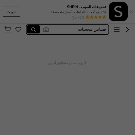
تخفيضات الصيف - SHEIN
×
ملابس سباحة للنساء5xl
تثبيت
اكتشف أحدث الاتجاهات بأسعار منخفضة!
(18,717)
ملابس داخليه للنساء مثيره 🥵🥵
فساتين محجبات
فساتين طويلة و أكمام طويلة
فساتين طويلة محتشمة
ملابس سباحة للنساء5xl
.لا يوجد منتج متطابق أخرى
ملابس داخليه للنساء مثيره 🥵🥵