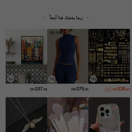
ربما يعجبك هذا أيضاً
107
375
135
DH
.00
DH
.00
DH
.67
%2-