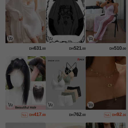
631
521
510
DH
.00
DH
.00
DH
.00
417
762
92
DH
.00
DH
.00
DH
.16
%1-
%4-