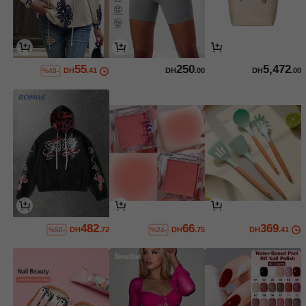
55
250
5,472
DH
.41
DH
.00
DH
.00
%40-
482
66
369
DH
.72
DH
.75
DH
.41
%50-
%24-