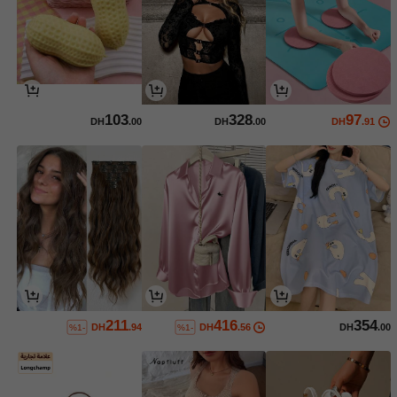
103
328
97
DH
.00
DH
.00
DH
.91
211
416
354
DH
.94
DH
.56
DH
.00
%1-
%1-