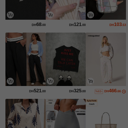
68
121
103
DH
.00
DH
.00
DH
.53
521
325
466
DH
.00
DH
.00
DH
.66
%63-