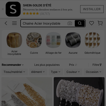
Gold Chain
SHEIN-SOLDE D'ÉTÉ
×
Chaîne Diy
INSTALLER
Découvrez les dernières tendances à bon prix.
(18,717)
Chaine Acier Inoxydable
Chain Mail
100cm
Gold Chain
Chaîne Diy
Acier
Cuivre
Alliage de fer
Aucune
Géométrique
inoxydable
Recommander
Les plus populaires
Prix
Filtre
Tissu/matériel
élément
Type
Couleur
Occasion