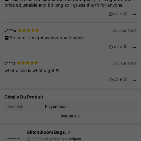
price
adjustable
and
bit
long
so
I
guess
this
fit
for
anyone
Utile
(0)
y***w
Couleur: Café
So
cute
.
I
might
wanna
buy
it
again
.
Utile
(0)
c***z
Couleur: Café
what
u
see
is
what
u
get
!!!
Utile
(0)
4K Suiveurs
4.66
Détails Du Produit
Matériel:
Polyuréthane
4K Suiveurs
4.66
Voir plus
4K Suiveurs
4.66
GlitchBloom Bags.
h***8
est en train de naviguer
4K Suiveurs
4.66