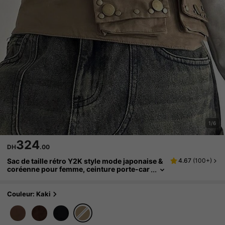
1/6
324
DH
.00
Sac de taille rétro Y2K style mode japonaise &
4.67
(
100+
)
coréenne pour femme, ceinture porte-car
tes à sangle multi-œillets, accessoire de t
aille pour styliser la tenue, pochette de taille c
arrée streetwear pour pièces et écouteurs
Couleur: Kaki