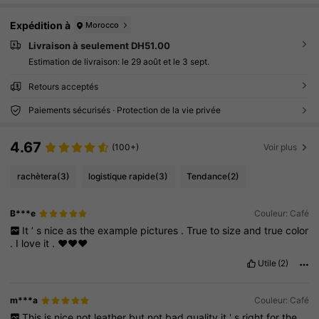
Expédition à
Morocco
Livraison à seulement DH51.00
Estimation de livraison:
le 29 août et le 3 sept.
Retours acceptés
Paiements sécurisés · Protection de la vie privée
4.67
(100+)
Voir plus
rachètera
(3)
logistique rapide
(3)
Tendance
(2)
B***e
Couleur: Café
It
’
s
nice
as
the
example
pictures
.
True
to
size
and
true
color
.
I
love
it
.
❤️❤️❤️
Utile
(2)
m***a
Couleur: Café
This
is
nice
not
leather
but
not
bad
quality
it
'
s
right
for
the