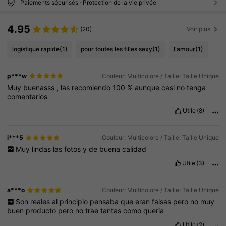
Paiements sécurisés · Protection de la vie privée
4.95
(20)
Voir plus
logistique rapide
(1)
pour toutes les filles sexy
(1)
l'amour
(1)
p***w
Couleur: Multicolore / Taille: Taille Unique
Muy
buenasss
,
las
recomiendo
100
%
aunque
casi
no
tenga
comentarios
Utile
(8)
i***5
Couleur: Multicolore / Taille: Taille Unique
Muy
lindas
las
fotos
y
de
buena
calidad
Utile
(3)
a***o
Couleur: Multicolore / Taille: Taille Unique
Son
reales
al
principio
pensaba
que
eran
falsas
pero
no
muy
buen
producto
pero
no
trae
tantas
como
queria
Utile
(2)