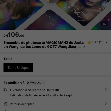
1/7
106
DH
.00
Ensemble de photocarte MAGICMAN2 de Jacks
4.95
(
20
)
on Wang, cartes Lomo de GOT7 Wang Jiaer,
cartes photo HD recto-verso, cadeau de coll
ection de fans
Taille
Taille Unique
Expédition à
Morocco
Livraison à seulement DH51.00
Estimation de livraison:
le 28 août et le 2 sept.
Retours acceptés