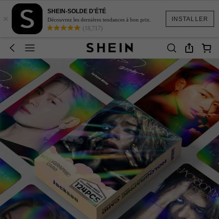
SHEIN-SOLDE D'ÉTÉ
×
INSTALLER
Découvrez les dernières tendances à bon prix.
(18,717)