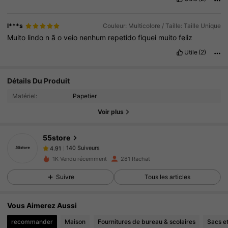
l***s
Couleur: Multicolore / Taille: Taille Unique
Muito
lindo
n
ã
o
veio
nenhum
repetido
fiquei
muito
feliz
Utile
(2)
140 Suiveurs
4.91
Détails Du Produit
Matériel:
Papetier
140 Suiveurs
4.91
Voir plus
140 Suiveurs
4.91
140 Suiveurs
4.91
55store
140 Suiveurs
4.91
B***N
a suivi
Il y a 1 jour
1K Vendu récemment
281 Rachat
140 Suiveurs
4.91
Suivre
Tous les articles
140 Suiveurs
4.91
140 Suiveurs
4.91
Vous Aimerez Aussi
140 Suiveurs
4.91
recommander
Maison
Fournitures de bureau & scolaires
Sacs e