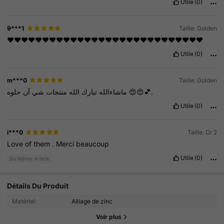
Utile
(0)
9***1
Taille: Golden
♥️♥️♥️♥️♥️♥️♥️♥️♥️♥️♥️♥️♥️♥️♥️♥️♥️♥️♥️♥️♥️♥️♥️♥️♥️♥️♥️♥️
Utile
(0)
m***0
Taille: Golden
آن
شي
منتجات
الله
تبارك
ماشاءالله
حلوه
😍😍💕.
Utile
(0)
i***0
Taille: Or 2
Love
of
them
.
Merci
beaucoup
Utile
(0)
Du Même Article
Détails Du Produit
1.1K Suiveurs
4.87
Matériel:
Alliage de zinc
1.1K Suiveurs
4.87
Voir plus