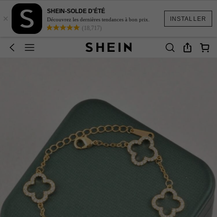
SHEIN-SOLDE D'ÉTÉ
×
INSTALLER
Découvrez les dernières tendances à bon prix.
(18,717)