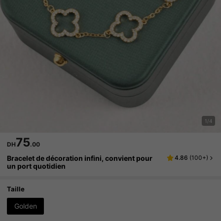
1/4
75
DH
.00
Bracelet de décoration infini, convient pour
4.86
(
100+
)
un port quotidien
Taille
Golden