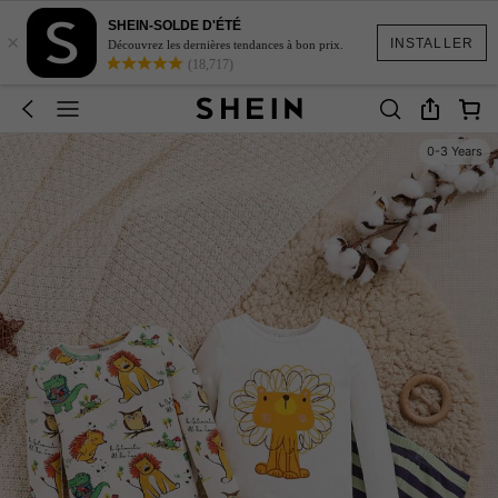
SHEIN-SOLDE D'ÉTÉ
×
INSTALLER
Découvrez les dernières tendances à bon prix.
(18,717)
0-3 Years