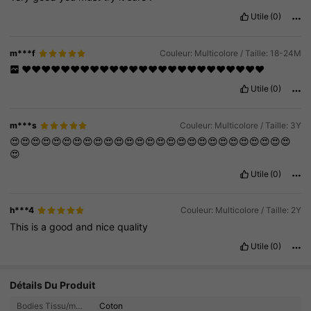
Utile
(0)
m***f
Couleur: Multicolore / Taille: 18-24M
❤️❤️❤️❤️❤️❤️❤️❤️❤️❤️❤️❤️❤️❤️❤️❤️❤️❤️❤️❤️❤️❤️❤️❤️❤️
Utile
(0)
m***s
Couleur: Multicolore / Taille: 3Y
😍😍😍😍😍😍😍😍😍😍😍😍😍😍😍😍😍😍😍😍😍😍😍😍😍😍😍
😍
Utile
(0)
h***4
Couleur: Multicolore / Taille: 2Y
This
is
a
good
and
nice
quality
Utile
(0)
Détails Du Produit
Bodies Tissu/matériel:
Coton