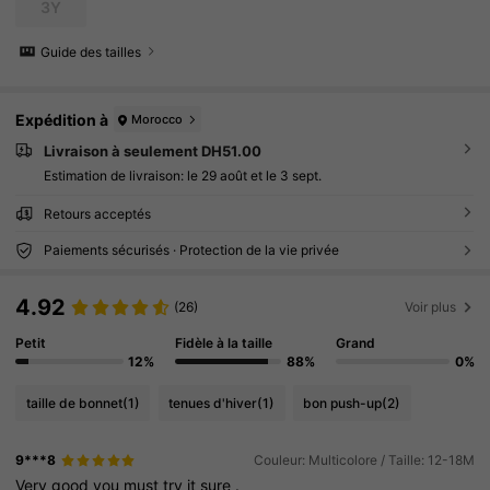
3Y
Guide des tailles
Expédition à
Morocco
Livraison à seulement DH51.00
Estimation de livraison:
le 29 août et le 3 sept.
Retours acceptés
Paiements sécurisés · Protection de la vie privée
4.92
(26)
Voir plus
Petit
Fidèle à la taille
Grand
12%
88%
0%
taille de bonnet
(1)
tenues d'hiver
(1)
bon push-up
(2)
9***8
Couleur: Multicolore / Taille: 12-18M
Very
good
you
must
try
it
sure
.