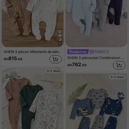
742K Suiveurs
4.96
742K Suiveurs
4.96
6
Pipplin
SHEIN 3 pièces Vêtements de bébé nouveau-né garçon fille décontractés mignons tricotés couleur unie motif dessin animé manches longues tenue d'intérieur unisexe vêtements de bébé vêtements d'hiver pour bébé
SHEIN 3 pièces/set Combinaison à manches longues, col rond, fermeture éclair avant, tricot côtelé, pour bébé garçon/fille, nouveau-né, pyjama à fermeture éclair, combinaison bébé à fermeture éclair, combinaison bébé côtelée à fermeture éclair, grenouillère bébé à fermeture éclair, automne hiver
815
DH
.00
762
DH
.00
0-3 Years
0-3 Years