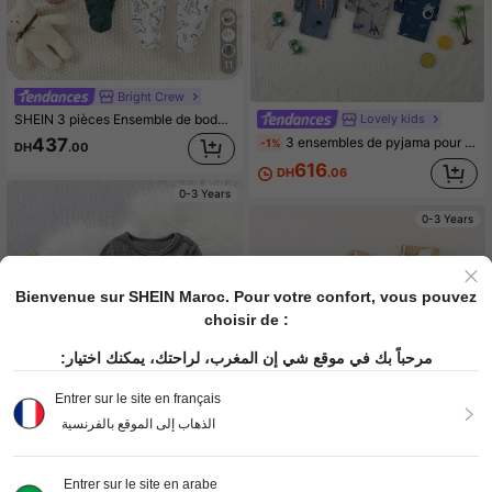
11
Bright Crew
Lovely kids
SHEIN 3 pièces Ensemble de body à pieds à manches longues avec imprimé de dessin animé mignon pour bébé unisexe nouveau-né, vêtements d'intérieur décontractés pour bébé, vêtements d'hiver pour bébé
3 ensembles de pyjama pour bébé garçon en pur coton, manches longues et pantalon long, motif dessin animé, tenue d'intérieur
437
-1%
DH
.00
616
DH
.06
0-3 Years
0-3 Years
Bienvenue sur SHEIN Maroc. Pour votre confort, vous pouvez
choisir de :
مرحباً بك في موقع شي إن المغرب، لراحتك، يمكنك اختيار:
Entrer sur le site en français
الذهاب إلى الموقع بالفرنسية
Entrer sur le site en arabe