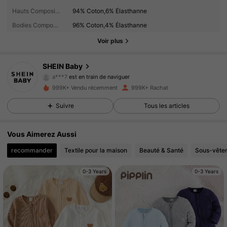
742K Suiveurs
4.96
Hauts Composition:
94% Coton,6% Élasthanne
Bodies Composition:
96% Coton,4% Élasthanne
742K Suiveurs
4.96
Voir plus
742K Suiveurs
4.96
SHEIN Baby
a***7
est en train de naviguer
742K Suiveurs
4.96
999K+ Vendu récemment
999K+ Rachat
Suivre
Tous les articles
742K Suiveurs
4.96
742K Suiveurs
4.96
Vous Aimerez Aussi
recommander
Textile pour la maison
Beauté & Santé
Sous-vêtem
742K Suiveurs
4.96
0-3 Years
0-3 Years
742K Suiveurs
4.96
742K Suiveurs
4.96