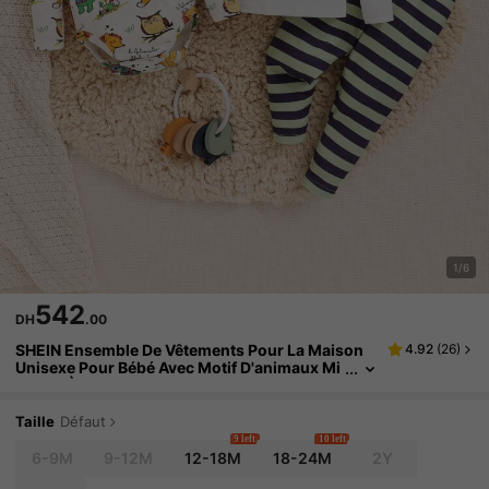
1/6
542
DH
.00
SHEIN Ensemble De Vêtements Pour La Maison
4.92
(
26
)
Unisexe Pour Bébé Avec Motif D'animaux Mi
gnons À Manches Longues, 3 Pièces
Taille
Défaut
9 left
10 left
6-9M
9-12M
12-18M
18-24M
2Y