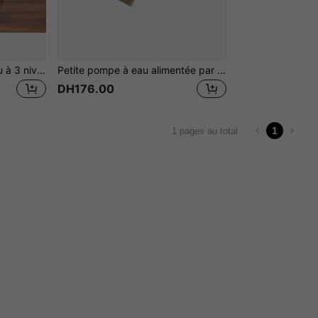
1 pièce Fontaine de bureau à 3 niveaux avec cascade, son relaxant pour le bureau et la décoration de la chambre, fontaine de table avec eau circulante, décoration de maison, décoration de chambre, cadeaux pour anniversaire, remise des diplômes, décoration extérieure, décoration de jardin
Petite pompe à eau alimentée par USB convenant pour aquarium et fontaine d'eau, pompe de circulation d'eau silencieuse pour intérieur de la maison
DH176.00
1
1 pages au total