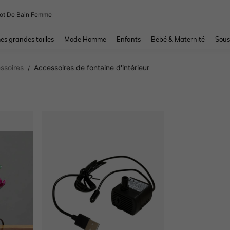
and down arrow keys to navigate search Dernière recherche and Rechercher et Tr
s grandes tailles
Mode Homme
Enfants
Bébé & Maternité
Sous
ssoires
Accessoires de fontaine d'intérieur
/