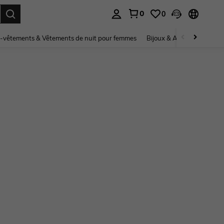
0
0
ouver. Press Enter to select.
-vêtements & Vêtements de nuit pour femmes
Bijoux & Accessoires pou