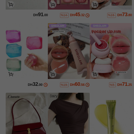
91
45
73
DH
.00
DH
.32
DH
.80
%14-
%18-
32
60
71
DH
.00
DH
.56
DH
.25
%19-
%5-