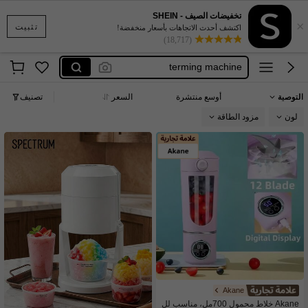
تخفيضات الصيف - SHEIN
×
triturador de hielo eléctrico frappé
تثبيت
اكتشف أحدث الاتجاهات بأسعار منخفضة!
(18,717)
icecream machine
terming machine
machine a laver
التوصية
أوسع منتشرة
السعر
تصنيف
booster machine
لون
مزود الطاقة
triturador de hielo eléctrico frappé
icecream machine
Akane
Akane خلاط محمول 700مل، مناسب لل