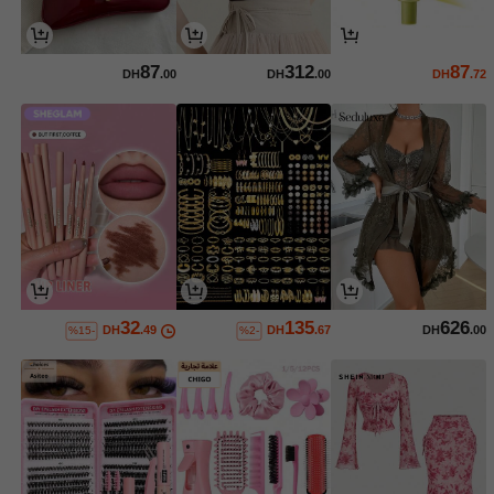
87
312
87
DH
.00
DH
.00
DH
.72
32
135
626
DH
.49
DH
.67
DH
.00
%15-
%2-