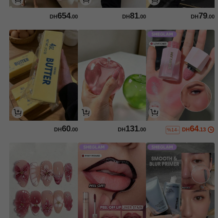
654
81
79
DH
.00
DH
.00
DH
.00
60
131
64
DH
.00
DH
.00
DH
.13
%14-