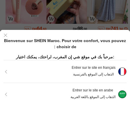
64
98
741
DH
.60
DH
.00
DH
.34
%5-
%1-
Bienvenue sur SHEIN Maroc. Pour votre confort, vous pouvez
choisir de :
مرحباً بك في موقع شي إن المغرب، لراحتك، يمكنك اختيار:
Entrer sur le site en français
الذهاب إلى الموقع بالفرنسية
Entrer sur le site en arabe
103
511
270
DH
.53
DH
.00
DH
.00
الذهاب إلى الموقع باللغة العربية
1
0