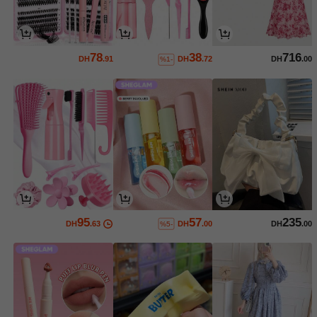
78
38
716
DH
.91
DH
.72
DH
.00
%1-
95
57
235
DH
.63
DH
.00
DH
.00
%5-