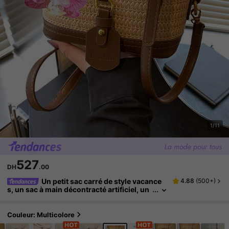
1/11
527
DH
.00
Un petit sac carré de style vacance
4.88
(
500+
)
s, un sac à main décontracté artificiel, un
sac bandoulière de tempérament quotidie
n, convient pour les trajets quotidiens et les v
acances
Couleur: Multicolore