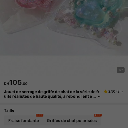
1/7
105
DH
.00
Jouet de serrage de griffe de chat de la série de fr
2.50
(
2
)
uits réalistes de haute qualité, à rebond lent e
t durable. Aide à soulager le stress pour les e
nfants/adultes. Convient comme cadeau de vaca
nces/Halloween/Noël pour enfants/adultes. Jouet
Taille
amusant pour les garçons et les filles
6 left
4 left
Fraise fondante
Griffes de chat polarisées