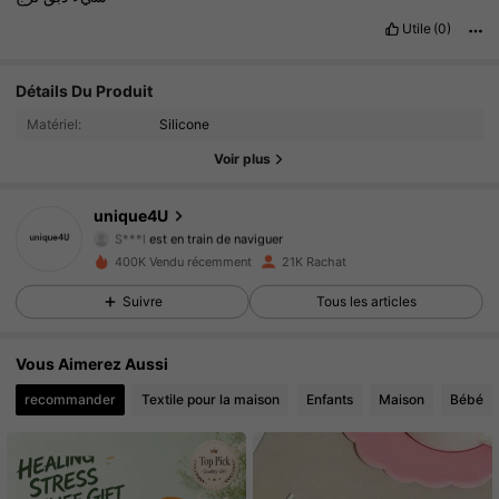
Utile
(0)
Détails Du Produit
2.6K Suiveurs
4.63
Matériel:
Silicone
2.6K Suiveurs
4.63
Voir plus
2.6K Suiveurs
4.63
unique4U
S***l
est en train de naviguer
2.6K Suiveurs
4.63
400K Vendu récemment
21K Rachat
Suivre
Tous les articles
2.6K Suiveurs
4.63
Vous Aimerez Aussi
2.6K Suiveurs
4.63
recommander
Textile pour la maison
Enfants
Maison
Bébé
2.6K Suiveurs
4.63
2.6K Suiveurs
4.63