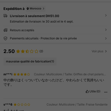
Expédition à
Morocco
Livraison à seulement DH51.00
Estimation de livraison:
le 30 août et le 4 sept.
Retours acceptés
Paiements sécurisés · Protection de la vie privée
2.50
(2)
Voir plus
mauvaise qualité de fabrication
(1)
m***i
Couleur: Multicolore / Taille: Griffes de chat polarisées
中の飾りはくっついていなかったけど、やわらかくて気持ちいい
です。
Utile
(0)
s***6
Couleur: Multicolore / Taille: Fraise fondante
سيء
دبق
لزج