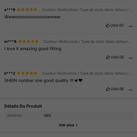
a***9
Couleur: Multicolore / Type de style: blanc laiteux / Taille: Taille Unique
Wwwooooooooooooowwww
Utile
(0)
m***8
Couleur: Multicolore / Type de style: blanc laiteux / Taille: Taille Unique
I
love
it
amazing
good
fitting
Utile
(9)
h***2
Couleur: Multicolore / Type de style: blanc laiteux / Taille: Taille Unique
SHEIN
number
one
good
quality
🫶🫀❤️
Utile
(8)
3.4K Suiveurs
Détails Du Produit
4.84
Matériel:
ABS
3.4K Suiveurs
4.84
Voir plus
3.4K Suiveurs
4.84