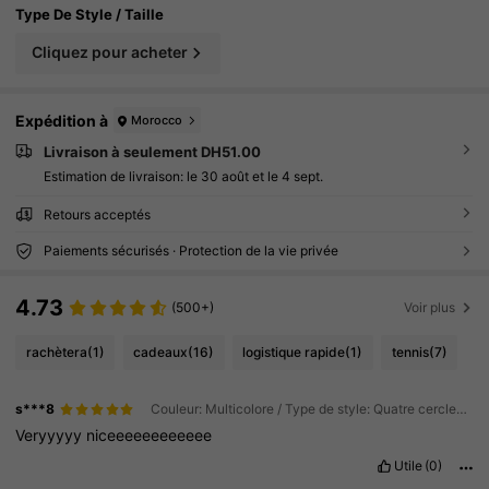
Type De Style / Taille
Cliquez pour acheter
Expédition à
Morocco
Livraison à seulement DH51.00
Estimation de livraison:
le 30 août et le 4 sept.
Retours acceptés
Paiements sécurisés · Protection de la vie privée
4.73
(500+)
Voir plus
rachètera
(1)
cadeaux
(16)
logistique rapide
(1)
tennis
(7)
s***8
Couleur: Multicolore / Type de style: Quatre cercles (noirs) / Taille: Taille Unique
Veryyyyy
niceeeeeeeeeeee
Utile
(0)