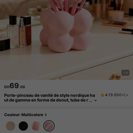
1/8
69
DH
.00
Porte-pinceau de vanité de style nordique ha
4.73
(
500+
)
ut de gamme en forme de donut, tube de r
angement pour pinceaux de maquillage, p
orte-peigne, pot multifonctionnel pour stylos
et décoration, grande capacité, convient pour
Couleur: Multicolore
le bureau, la décoration de la maison et l'espa
ce de rangement, cadeau idéal pour la fête de
s mères