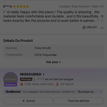
k***o
Couleur: Rose bonbon / Taille: XS
I
’
m
really
happy
with
this
piece
!
The
quality
is
amazing
,
the
material
feels
comfortable
and
durable
,
and
it
fits
beautifully
.
It
looks
exactly
like
the
pictures
and
is
even
better
in
person
.
The
stitching
and
overall
finish
are
excellent
,
and
it
’
s
easy
to
style
Utile
(0)
for
different
occasions
.
I
’
ve
already
received
so
many
compliments
while
wearing
it
.
Definitely
worth
the
purchase
,
and
I
would
highly
recommend
it
to
anyone
looking
for
a
stylish
Détails Du Produit
,
well
-
made
clothing
piece
.
3M Suiveurs
4.88
Matériel:
Tissu tricoté
Composition:
100% Polyamide
3M Suiveurs
4.88
Voir plus
3M Suiveurs
4.88
MISSGUIDED
7***7
est en train de naviguer
3M Suiveurs
4.88
2.5M Vendu récemment
2M Rachat
Ce magasin est sélectionné comme un
「Boutique tendance」
3M Suiveurs
4.88
Suivre
Tous les articles