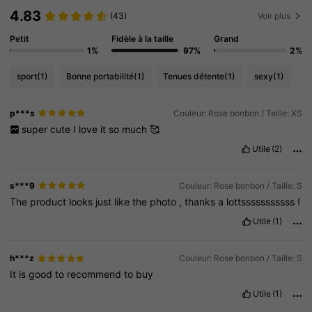
4.83
(43)
Voir plus
Petit
Fidèle à la taille
Grand
1%
97%
2%
sport
(1)
Bonne portabilité
(1)
Tenues détente
(1)
sexy
(1)
p***s
Couleur: Rose bonbon / Taille: XS
super
cute
I
love
it
so
much
🥰
Utile
(2)
s***9
Couleur: Rose bonbon / Taille: S
The
product
looks
just
like
the
photo
,
thanks
a
lottsssssssssss
!
Utile
(1)
h***z
Couleur: Rose bonbon / Taille: S
It
is
good
to
recommend
to
buy
Utile
(1)