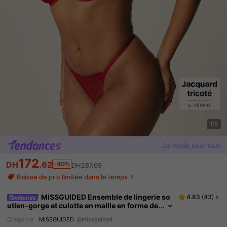
1/6
172
DH
.62
-40%
DH287.69
Baisse de prix limitée dans le temps
MISSGUIDED Ensemble de lingerie so
4.83
(
43
)
utien-gorge et culotte en maille en forme de
cœur avec motif à pois, intime pour la Saint
Conçu par
MISSGUIDED
@missguided
-Valentin