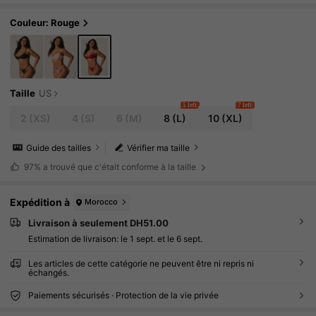
Couleur: Rouge
Taille
US
5 left
7 left
2
(XS)
4
(S)
6
(M)
8
(L)
10
(XL)
Guide des tailles
Vérifier ma taille
97%
a trouvé que c'était conforme à la taille
Expédition à
Morocco
Livraison à seulement DH51.00
Estimation de livraison:
le 1 sept. et le 6 sept.
Les articles de cette catégorie ne peuvent être ni repris ni
échangés.
Paiements sécurisés · Protection de la vie privée