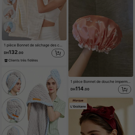
1 pièce Bonnet de séchage des cheveux en polaire corail épaissi avec bande élastique, serviette de cheveux grande taille de couleur unie super absorbante, serviette de bain pour la maison, accessoire de salle de bain essentiel pour la douche, l'hôtel et les voyages
132
DH
.00
Clients très fidèles
1 pièce Bonnet de douche imperméable à double couche avec nœud, bonnet de douche élastique, bonnet de cuisine anti-huile pour adultes, bonnet de séchage des cheveux pour la salle de bain, élastique et réglable, convient pour le lavage du visage, le séchage des cheveux, le maquillage, le shampooing, 1 pièce décoration de salle de bain à la maison, décoration d'automne, rentrée scolaire
114
DH
.00