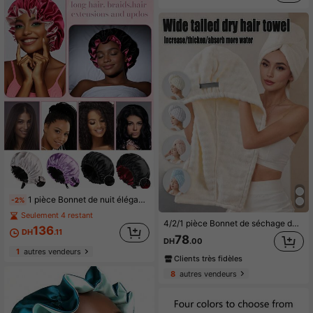
1 pièce Bonnet de nuit élégant et à la mode pour femmes, ajustable à double couche en satin, disponible en plusieurs couleurs, bonnet de protection des cheveux anti-frisottis en fausse soie, design à boucle élastique anti-glissement pour les soins capillaires, accessoire de voyage, soins capillaires SPA, disponible en plusieurs couleurs, bonnet de nuit en satin double face, bonnet de soins capillaires élastique à la mode pour femmes, bonnet de bain, durable, doux et agréable pour la peau, cadeau idéal pour la famille et les amis
-2%
Seulement 4 restant
4/2/1 pièce Bonnet de séchage des cheveux en polaire de corail épaissi avec bande élastique, serviette de cheveux grande et super absorbante de couleur unie, serviette de bain pour la maison, essentiel pour le bain à la maison, l'hôtel et l'usage domestique, accessoire de salle de bain essentiel pour les voyages
136
DH
.11
78
DH
.00
1
autres vendeurs
Clients très fidèles
8
autres vendeurs