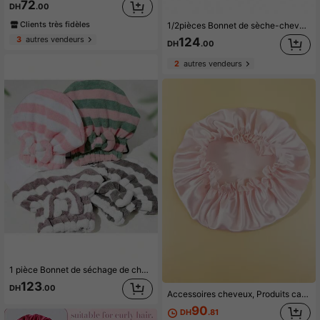
72
DH
.00
Clients très fidèles
1/2pièces Bonnet de sèche-cheveux mains libres, sèche-cheveux style bonnet, séchage rapide des cheveux, essentiel pour la maison et les voyages à l'hôtel, accessoire de soin des cheveux ample
3
autres vendeurs
124
DH
.00
2
autres vendeurs
1 pièce Bonnet de séchage de cheveux de princesse avec extrémité papillon, sac super absorbant pour femmes, foulard, bonnet de douche rayé, séchage rapide, serviette de séchage des cheveux épaissie
123
DH
.00
Accessoires cheveux, Produits capillaires, Outils pour cheveux, Articles pour cheveux, Soins capillaires, Brosse pour cheveux bouclés, Barbier, Accessoires de barbier, Équipement de coiffure, Produits de voyage essentiels, Produit de voyage essentiel, Coiffure, Coiffure, Cheveux, Voyage, Produits capillaires, Outils pour cheveux, Articles pour cheveux, Barbier, Accessoires de barbier, Salon de coiffure, Équipement de coiffure
90
DH
.81