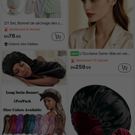
2/1 Set, Bonnet de séchage des cheveux double couche Yunduoge 50*70cm. Queue large élastique, polaire corail épais, super absorbant & séchage rapide. Idéal pour les cheveux longs et bouclés, protège les cheveux abîmés et prévient les frisottis. Doux et confortable, parfait pour la maison, les voyages, le salon et l'usage quotidien.
Seulement 8 restant
78
DH
.00
Clients très fidèles
L'Occitane Serre-tête en velours bordeaux avec nœud et logo brodé, large et rembourré, accessoire de cheveux élégant et vintage pour femmes, pour fête, maquillage quotidien LOCCITANE-GIFT-49
NEW
Seulement 10 restant
259
DH
.00