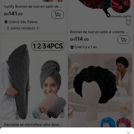
nunify Bonnet de nuit en satin de soie long, bonnet de nuit pour femmes, bonnet de nuit en satin avec cordon de serrage, convient pour les tresses et les cheveux bouclés, bonnet de nuit en satin grande taille avec cordon de serrage élastique
141
DH
.00
Clients très fidèles
2
autres vendeurs
Bonnet de nuit en satin à volants double face, bonnet de nuit anti-dérapant double couche, bonnet de protection des cheveux doux et soyeux, convient aux femmes aux cheveux bouclés, tressés et naturels pour les soins capillaires quotidiens
114
DH
.00
Créé il y a 1 an
Serviette en microfibre ultra douce - séchage rapide, super absorbante, douce pour les femmes et les filles aux cheveux bouclés ou abîmés, accessoire de bain de couleur unie (set de 1 pièce/4 pièces), chapeau, bonnet de douche, produit et accessoire de soin capillaire de salon, essentiel de beauté pour les voyages
111
DH
.63