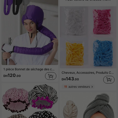
1 pièce Bonnet de séchage des cheveux, Bonnet de sèche-cheveux, Bonnet chauffant, Bonnet chaud de sèche-cheveux, Couvre-chef, Bonnet de séchage, Outil de coiffure portable pour la maison
Cheveux, Accessoires, Produits Capillaires, Outils Capillaires, Articles Capillaires, Soins Capillaires, Brosse à Cheveux Bouclés, Barbier, Accessoires de Barbier, Équipement de Coiffure, Essentiels de Voyage, Essentiels de Voyage, Coiffure, Coiffure, Cheveux, Voyage, Produits Capillaires, Outils Capillaires, Articles Capillaires, Barbier, Accessoires de Barbier, Salon de Coiffure, Équipement de Coiffure
120
DH
.00
143
DH
.00
11
autres vendeurs