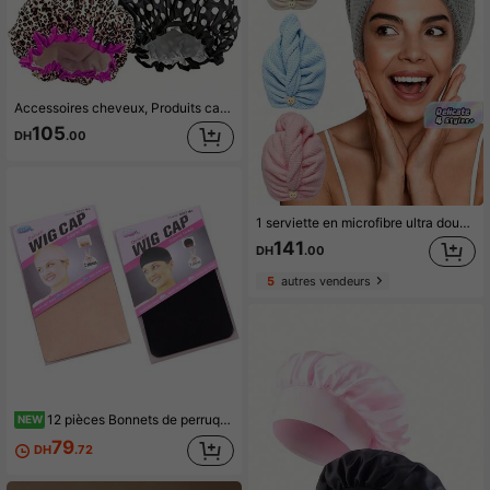
Accessoires cheveux, Produits capillaires, Outils pour cheveux, Articles pour cheveux, Soins capillaires, Brosse pour cheveux bouclés, Barbier, Accessoires de barbier, Équipement de coiffure, Produits de voyage essentiels, Produit de voyage essentiel, Coiffure, Coiffure, Cheveux, Voyage, Produits capillaires, Outils pour cheveux, Articles pour cheveux, Barbier, Accessoires de barbier, Salon de coiffure, Équipement de coiffure
105
DH
.00
1 serviette en microfibre ultra douce - séchage rapide, super absorbante, 300g, bonnet de séchage des cheveux très absorbant et doux, serviette de bain en polaire à séchage rapide, convient aux femmes et aux filles, prend soin en douceur des cheveux bouclés ou abîmés.
141
DH
.00
5
autres vendeurs
12 pièces Bonnets de perruque beiges (Unisexe), Bonnets en nylon élastique, Maillage fermé en bas, Ajustement respirant et confortable
NEW
79
DH
.72