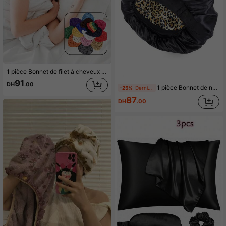
1 pièce Bonnet de filet à cheveux tissé à la main de couleur unie, bonnet de filet, bonnet de filet tissé à la main, bonnet de sommeil, conserve le style de cheveux, convient pour le bain quotidien, le sommeil, les voyages, bonnet de cheveux multifonction, bonnet de filet, bonnet de bain
91
DH
.00
1 pièce Bonnet de nuit en satin double face, bonnet de nuit en soie, doux et confortable, convient aux femmes aux cheveux naturellement bouclés
-25%
Dernières 10 heures
87
DH
.00