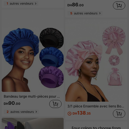
1
autres vendeurs
86
DH
.00
5
autres vendeurs
Bandeau large multi-pièces pour adultes, haute élasticité, bonnet de nuit, chapeau de protection des cheveux, pour femmes, couleur unie, extérieur
90
DH
.00
3/1 pièce Ensemble avec liens Bonnet de nuit, Bonnet pour cheveux de femme, Convient aux cheveux bouclés et tressés, Bonnet de nuit doux et confortable, Bonnet de nuit anti-frisottis, Bonnet de douche
2
autres vendeurs
138
DH
.35