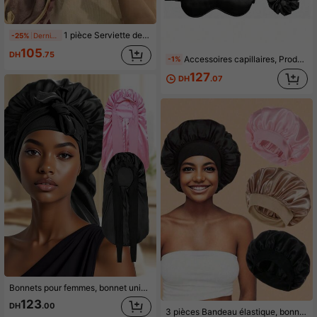
1 pièce Serviette de séchage des cheveux en dentelle épaisse et mignonne, bonnet de douche en polaire absorbant, turban pour cheveux doux et portable à séchage rapide (bordure de couleur aléatoire)
-25%
Dernières 10 heures
105
DH
.75
Accessoires capillaires, Produits capillaires, Outils capillaires, Fournitures capillaires, Soins capillaires, Brosse bouclante, Coiffeur, Accessoires de coiffeur, Équipement de coiffure, Essentiels de voyage, Nécessités de voyage, Coiffures, Coiffure, Cheveux, Voyage, Produits capillaires, Outils capillaires, Fournitures capillaires, Coiffeur, Accessoires de coiffeur, Salon de coiffure, Équipement de coiffure
-1%
127
DH
.07
Bonnets pour femmes, bonnet unicolore pour tresses avec bande élastique, bonnet de nuit pour cheveux longs, bouclés, lisses, grand bonnet long, bonnets de sommeil convenant à tous les styles de cheveux, accessoires capillaires, outils capillaires, fournitures capillaires
123
DH
.00
3 pièces Bandeau élastique, bonnet de nuit, bonnet en satin, bonnet de nuit en soie élastique doux, bonnet de soins capillaires respirant et confortable pour les loisirs quotidiens