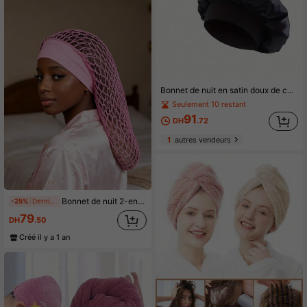
Bonnet de nuit en satin doux de couleur unie - Bonnet de protection des cheveux unisexe - Grand élastique convient à la plupart des hommes et des femmes - Accessoire de soin des cheveux nocturne, bonnet de nuit à bande large sans parfum - Bande élastique confortable
Seulement 10 restant
91
DH
.72
1
autres vendeurs
Bonnet de nuit 2-en-1 en maille doublé de satin, adapté aux cheveux bouclés, bonnet de cheveux en maille rose respirant avec bandeau doux, soin des cheveux de nuit, bonnet de cheveux en maille élastique avec bandeau en satin, adapté aux longues tresses et dreadlocks
-25%
Dernières 10 heures
79
DH
.50
Créé il y a 1 an