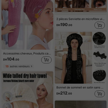
2 pièces Serviette en microfibre ultra douce - Séchage rapide, super absorbante, 300 g/m² Bonnet de séchage des cheveux très absorbant et doux, Serviette de bain en polaire à séchage rapide, Pour femmes et filles, Doux pour les cheveux bouclés ou abîmés, Turban anti-frisottis pour cheveux mouillés, Accessoires de bain de couleur unie, Chapeaux, bonnets de douche, Produits et accessoires de coiffure, Produits de beauté essentiels pour les voyages, Fournitures de salle de bain, Accessoires de salle de bain idéaux.
190
DH
.00
Accessoires cheveux, Produits capillaires, Outils pour cheveux, Articles pour cheveux, Soins capillaires, Brosse pour cheveux bouclés, Barbier, Accessoires de barbier, Équipement de coiffure, Produits de voyage essentiels, Produits de voyage essentiels, Coiffure, Coiffure, Cheveux, Voyage, Produits capillaires, Outils pour cheveux, Articles pour cheveux, Barbier, Accessoires de barbier, Salon de coiffure, Équipement de coiffure
104
DH
.00
13
autres vendeurs
Bonnet de sommeil en satin sans chaleur pour boucles, bandeau plissé extra long, bonnet de protection des cheveux en fausse soie, bonnet de coiffage sans chaleur anti-frisottis pour cheveux longs et tresses, pour la nuit et la maison
212
DH
.00