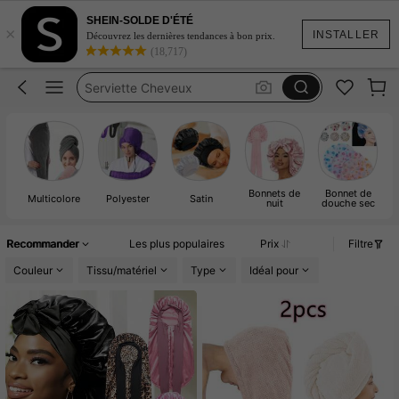
Silk Bonnet
SHEIN-SOLDE D'ÉTÉ
×
Bonnet En Satin
INSTALLER
Découvrez les dernières tendances à bon prix.
(18,717)
Serviette Cheveux
Bonnet Femme
Bonnet De Sechage
Silk Bonnet
Bonnet En Satin
Bonnets de
Bonnet de
S
Multicolore
Polyester
Satin
nuit
douche sec
s
Recommander
Les plus populaires
Prix
Filtre
Couleur
Tissu/matériel
Type
Idéal pour