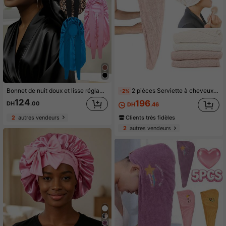
Bonnet de nuit doux et lisse réglable, prévient les cheveux emmêlés pendant le sommeil, convient aux cheveux tressés, bouclés, verrouillés et naturels, bonnet de soin capillaire nocturne pour femmes
2 pièces Serviette à cheveux en microfibre pour femmes, serviette à cheveux super absorbante et séchage rapide, convient à tous les types de cheveux, anti-frisottis, grande taille avec bouton serviette de séchage des cheveux
-2%
124
196
DH
.00
DH
.46
Clients très fidèles
2
autres vendeurs
2
autres vendeurs