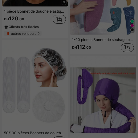
9
1 pièce Bonnet de douche élastique léger en satin avec nœud papillon, couleur unie, pour femmes et filles, noir, cadeau de la Saint-Valentin
120
DH
.00
Clients très fidèles
5
autres vendeurs
1-10 pièces Bonnet de séchage pour cheveux femme, serviette à cheveux en microfibre ultra douce, serviette de bain de couleur unie minimaliste, bonnet de séchage super absorbant et séchage rapide, bonnet de bain anti-frisottis, accessoire de salle de bain
112
DH
.00
50/100 pièces Bonnets de douche transparents extra longs - Convient pour les cheveux épais, tressés et longs des dames, haute élasticité et haute qualité des couvre-cheveux pour les voyages, les spas, les salons et l'usage domestique, peut couvrir les cheveux et être extensible