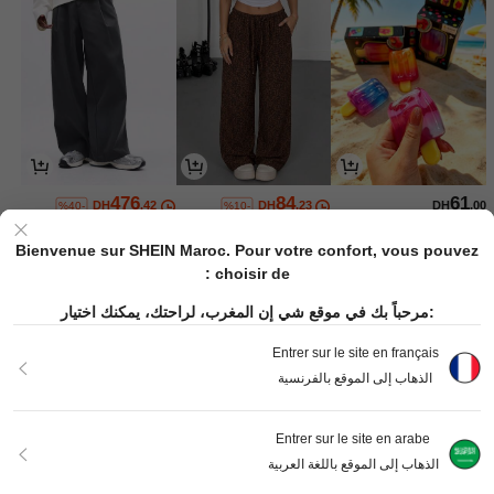
476
84
61
DH
.42
DH
.23
DH
.00
%40-
%10-
Bienvenue sur SHEIN Maroc. Pour votre confort, vous pouvez
choisir de :
مرحباً بك في موقع شي إن المغرب، لراحتك، يمكنك اختيار:
Entrer sur le site en français
الذهاب إلى الموقع بالفرنسية
Entrer sur le site en arabe
702
89
365
DH
.00
DH
.00
DH
.00
%1-
الذهاب إلى الموقع باللغة العربية