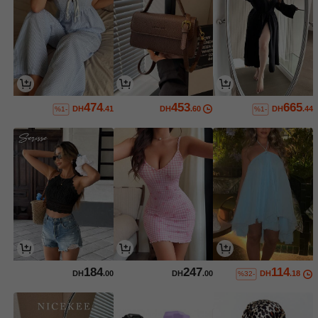
474
453
665
DH
.41
DH
.60
DH
.44
%1-
%1-
184
247
114
DH
.00
DH
.00
DH
.18
%32-