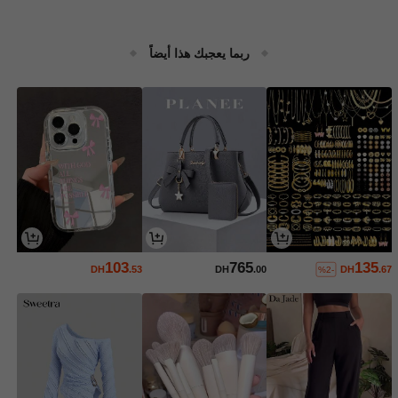
ربما يعجبك هذا أيضاً
103
765
135
DH
.53
DH
.00
DH
.67
%2-