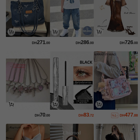
271
286
726
DH
.00
DH
.00
DH
.00
70
83
477
DH
.00
DH
.72
DH
.88
%1-