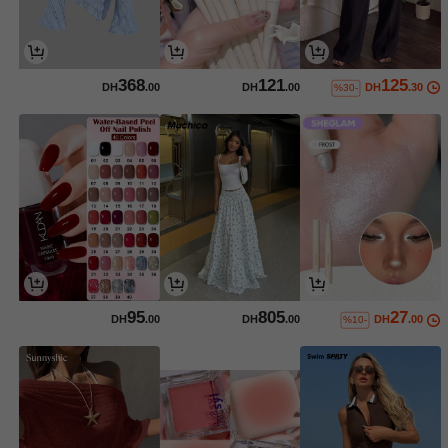
368
121
125
DH
.00
DH
.00
DH
.30
%30-
95
805
27
DH
.00
DH
.00
DH
.00
%10-