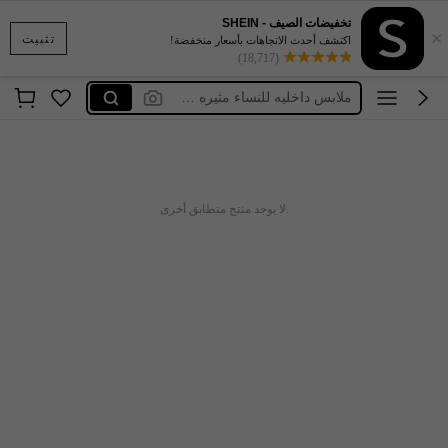
فساتين طويلة محتشمة
تخفيضات الصيف - SHEIN
×
تثبيت
اكتشف أحدث الاتجاهات بأسعار منخفضة!
granola
(18,717)
ملابس داخليه للنساء مثيره 🥵🥵
فساتين محجبات
فساتين طويلة و أكمام طويلة
فساتين طويلة محتشمة
granola
.لا يوجد منتج متطابق أخرى