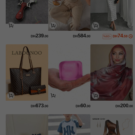
239
584
74
DH
.00
DH
.00
DH
.59
%60-
673
60
200
DH
.00
DH
.00
DH
.00