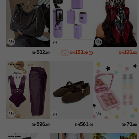
502
153
126
DH
.00
DH
.29
DH
.63
%2-
596
561
70
DH
.00
DH
.00
DH
.00