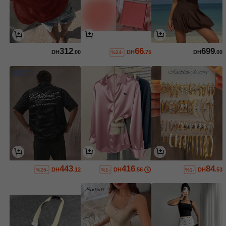
312
66
699
DH
.00
DH
.75
DH
.00
%24-
443
416
84
DH
.12
DH
.56
DH
.53
%26-
%1-
%1-