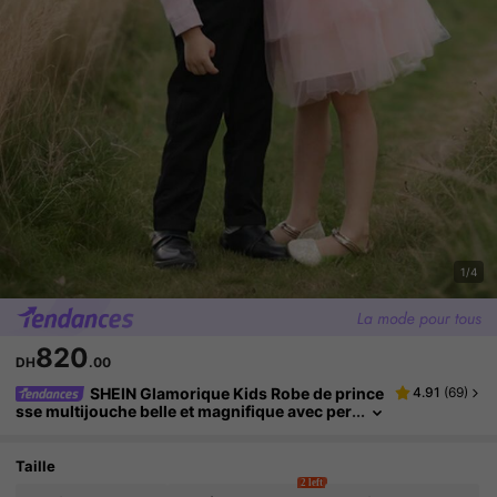
1/4
820
DH
.00
SHEIN Glamorique Kids Robe de prince
4.91
(
69
)
sse multijouche belle et magnifique avec per
les et grand nœud pour jeunes filles, idéale
pour les fêtes de mariage, la soirée de l'hôtesse,
les fêtes d'anniversaire et autres occasions spéc
Taille
iales
2 left