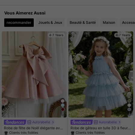
Vous Aimerez Aussi
244K Suiveurs
4.93
recommander
Jouets & Jeux
Beauté & Santé
Maison
Access
244K Suiveurs
4.93
4-7 Years
4-7 Years
5
5
Aurorabelle
Aurorabelle
Robe de fête de Noël élégante avec
Robe de gâteau en tulle 3D à fleurs
grand nœud rose et tulle pour jeune
pour jeune fille, robe de soirée élég
Clients très fidèles
Clients très fidèles