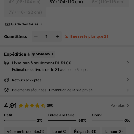
4Y
(98-104 cm)
5Y
(104-110 cm)
6Y
(110-116 cm)
7Y
(116-122 cm)
Guide des tailles
Quantité(s):
Il ne reste plus que 2 !
Expédition à
Morocco
Livraison à seulement DH51.00
Estimation de livraison:
le 31 août et le 5 sept.
Retours acceptés
Paiements sécurisés · Protection de la vie privée
4.91
(69)
Voir plus
Petit
Fidèle à la taille
Grand
2%
98%
0%
vêtements de fêtes
(1)
beau
(8)
Élégant(e)
(1)
l'amour
(3)