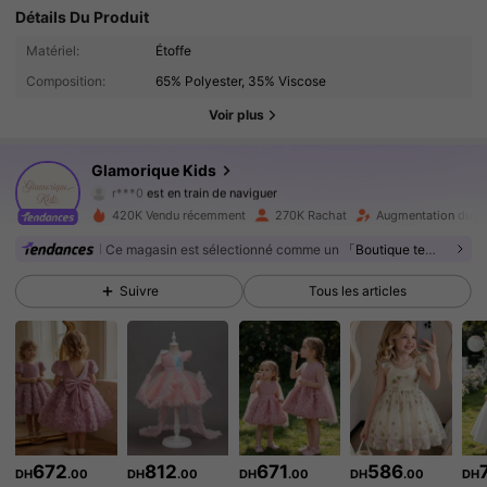
Détails Du Produit
244K Suiveurs
4.93
Matériel:
Étoffe
Composition:
65% Polyester, 35% Viscose
244K Suiveurs
4.93
Voir plus
244K Suiveurs
4.93
Glamorique Kids
r***0
est en train de naviguer
244K Suiveurs
4.93
420K Vendu récemment
270K Rachat
Augmentation du no
Ce magasin est sélectionné comme un
「Boutique tendance」
244K Suiveurs
4.93
Suivre
Tous les articles
244K Suiveurs
4.93
244K Suiveurs
4.93
244K Suiveurs
4.93
672
812
671
586
DH
.00
DH
.00
DH
.00
DH
.00
DH
244K Suiveurs
4.93