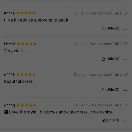
K***a
Couleur: Rose bonbon / Taille: 5Y
I
like
it
I
advice
everyone
to
get
it
Utile
(0)
H***2
Couleur: Rose bonbon / Taille: 5Y
Very
nice
............
Utile
(0)
n***5
Couleur: Rose bonbon / Taille: 5Y
beautiful
dress
Utile
(0)
g***g
Couleur: Rose bonbon / Taille: 5Y
Love
the
style
,
big
bows
and
cute
dress
,
true
to
size
Utile
(1)