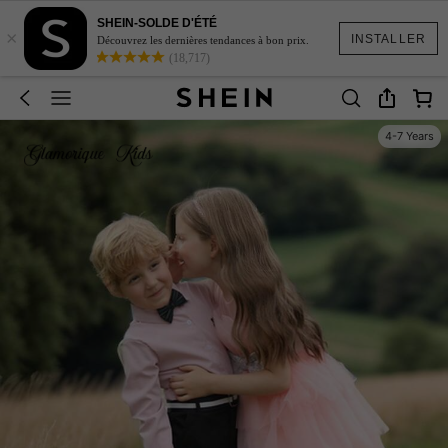
SHEIN-SOLDE D'ÉTÉ
×
INSTALLER
Découvrez les dernières tendances à bon prix.
(18,717)
4-7 Years