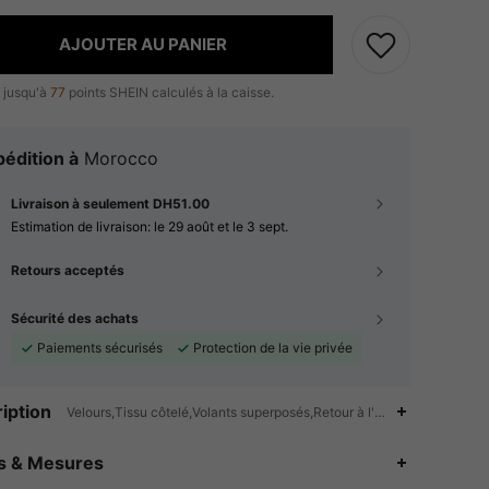
AJOUTER AU PANIER
 jusqu'à
77
points SHEIN calculés à la caisse.
édition à
Morocco
Livraison à seulement DH51.00
Estimation de livraison:
le 29 août et le 3 sept.
Retours acceptés
Sécurité des achats
Paiements sécurisés
Protection de la vie privée
iption
Velours,Tissu côtelé,Volants superposés,Retour à l'école,Halloween
4.91
1.4K
489K
es & Mesures