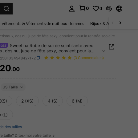
0
0
ouver. Press Enter to select.
-vêtements & Vêtements de nuit pour femmes
Bijoux & Accessoires pou
ristaux, dos nu, jupe de fête sexy, convient pour la rentrée scolaire
Sweetina Robe de soirée scintillante avec
ux, dos nu, jupe de fête sexy, convient pour la
e scolaire
z2501034548427172
(3 Commentaires)
20
.00
ICE AND AVAILABILITY
US Taille
XXS)
2 (XS)
4 (S)
6 (M)
 (L)
de des tailles
e taille? Dites-moi votre taille