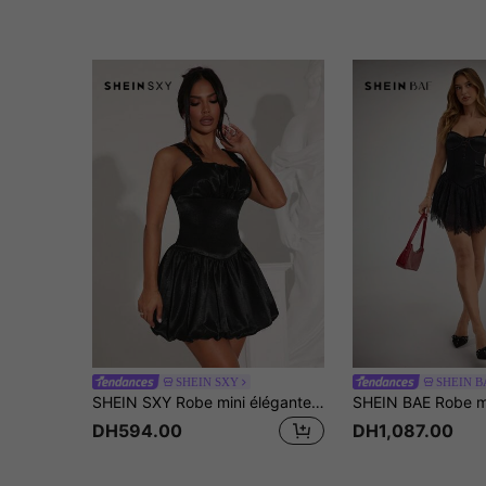
SHEIN SXY
SHEIN B
SHEIN SXY Robe mini élégante de femme à bretelles spaghetti de couleur unie
DH594.00
DH1,087.00