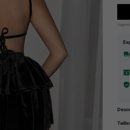
Gagnez
Exp
Descr
Taill