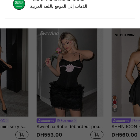
الذهاب إلى الموقع باللغة العربية
6
CON
Sweetina
#Soir
SHEIN ICON Robe mini sexy sans manches en velours noir pailleté de couleur unie avec torsade à la taille, pour fête de Noël et soirée
Sweetina Robe débardeur pour femmes avec nœud papillon et ourlet à bulles
DH553.00
DH560.00