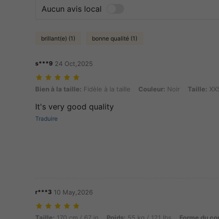
Aucun avis local
brillant(e) (1)
bonne qualité (1)
s***9
24 Oct,2025
Bien à la taille: Fidèle à la taille, Couleur: Noir, Taille: XXS
Bien à la taille:
Fidèle à la taille
Couleur:
Noir
Taille:
XX
It's very good quality
Traduire
r***3
10 May,2026
Taille: 170 cm / 67 in, Poids: 55 kg / 121 lbs, Forme du corps: Sablier,
Taille:
170 cm / 67 in
Poids:
55 kg / 121 lbs
Forme du co