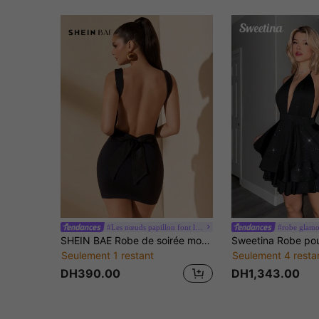
#Les nœuds papillon font leur grand retour.
#robe glamo
SHEIN BAE Robe de soirée moulante mini avec décoration de nœud papillon au dos sexy, convient pour la Saint-Valentin, l'anniversaire, la cérémonie de mariage
Seulement 1 restant
Seulement 4 resta
DH390.00
DH1,343.00