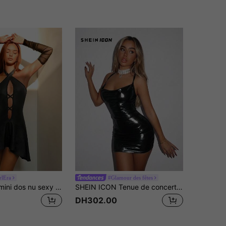
rlEra
#Glamour des fêtes
EgrlEra Robe mini dos nu sexy pour femmes
SHEIN ICON Tenue de concert Robe courte en moulant avec encolure drapée et bretelles pour femmes
DH302.00