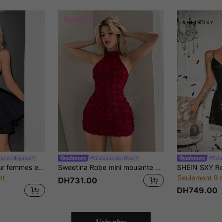
ur et élégante
#Glamour des fêtes
#Écla
Sweetina Robe pour femmes en velours ajusté, col en V profond, ourlet à volants pendants
Sweetina Robe mini moulante et resserrée avec décoration de fleurs 3D et nœud, pour la Saint-Valentin
nt
Seulement 9 
DH731.00
DH749.00