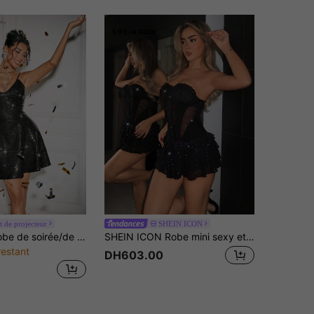
t de projecteur
SHEIN ICON
SHEIN SXY Robe de soirée/de bal en sequins noirs à fines bretelles pour l'automne/hiver
SHEIN ICON Robe mini sexy et pour femme pour soirée musicale
restant
DH603.00