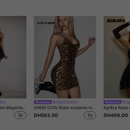
4
AE
SHEIN ICON
Eg
SHEIN BAE Robe mini élégante pour femmes avec spaghetti straps, en couleur unie et empiècement en dentelle
SHEIN ICON Robe moulante mini Y2K tendance, dos nu à fines bretelles, imprimé léopard pailleté, sexy et fashion
DH593.00
DH469.00