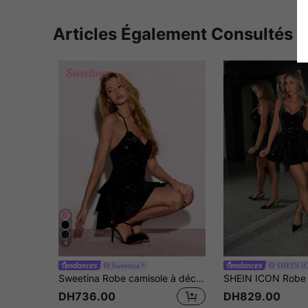
Articles Également Consultés
4
Sweetina
SHEIN I
Sweetina Robe camisole à décor floral 3D pailleté sexy pour femmes, idéale pour les fêtes et les sorties
DH736.00
DH829.00