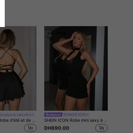
ées glamour sans effort
SHEIN ICON
SHEIN ICON Robe d'été et de printemps pour femmes, couleur unie, simple, courte, en satin, à bretelles fines, dos nu, glitters, robe de soleil beige pour soirée
SHEIN ICON Robe mini sexy à encolure plongeante, dos nu, avec patchwork en maille perlée
DH690.00