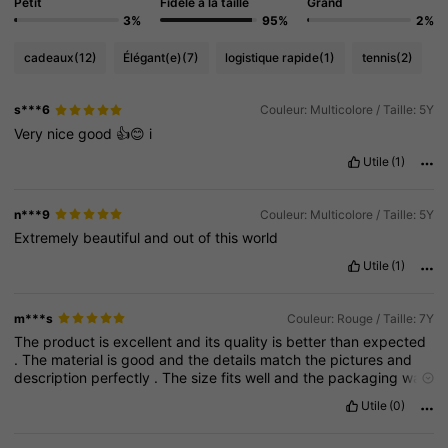
Petit
Fidèle à la taille
Grand
3%
95%
2%
cadeaux
(12)
Élégant(e)
(7)
logistique rapide
(1)
tennis
(2)
s***6
Couleur: Multicolore / Taille: 5Y
Very
nice
good
👍😊
i
Utile
(1)
n***9
Couleur: Multicolore / Taille: 5Y
Extremely
beautiful
and
out
of
this
world
Utile
(1)
m***s
Couleur: Rouge / Taille: 7Y
The
product
is
excellent
and
its
quality
is
better
than
expected
.
The
material
is
good
and
the
details
match
the
pictures
and
description
perfectly
.
The
size
fits
well
and
the
packaging
was
neat
.
The
item
arrived
in
good
condition
.
I
recommend
buying
Utile
(0)
it
and
I
would
order
it
again
."