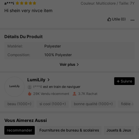
a***i
Couleur: Multicolore / Taille: 7Y
Hi
shein
very
nivce
item
Utile
(0)
Détails Du Produit
Matériel:
Polyester
2.2K Suiveurs
4.89
Composition:
100% Polyester
2.2K Suiveurs
4.89
Voir plus
2.2K Suiveurs
4.89
LumiLily
Suivre
t***6
est en train de naviguer
2.2K Suiveurs
4.89
29K Vendu récemment
3.7K Rachat
2.2K Suiveurs
beau (1000+)
si cool (1000+)
bonne qualité (1000+)
fidèle à l
4.89
2.2K Suiveurs
4.89
Vous Aimerez Aussi
recommander
Fournitures de bureau & scolaires
Jouets & Jeux
2.2K Suiveurs
4.89