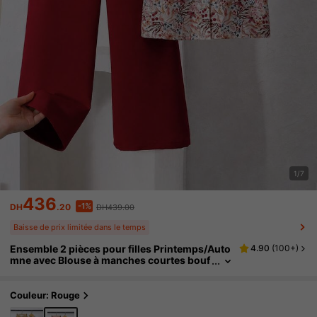
1/7
436
-1%
DH
.20
DH439.00
Baisse de prix limitée dans le temps
Ensemble 2 pièces pour filles Printemps/Auto
4.90
(
100+
)
mne avec Blouse à manches courtes bouf
fantes à nœud et imprimé floral délicat & P
antalon long à taille élastique pour le port quo
tidien et les sorties
Couleur: Rouge