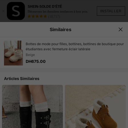
SHEIN-SOLDE D'ÉTÉ
×
INSTALLER
Découvrez les dernières tendances à bon prix.
(18,717)
Similaires
Bottes de mode pour filles, bottines, bottines de boutique pour
étudiantes avec fermeture éclair latérale
Beige
DH675.00
Articles Similaires