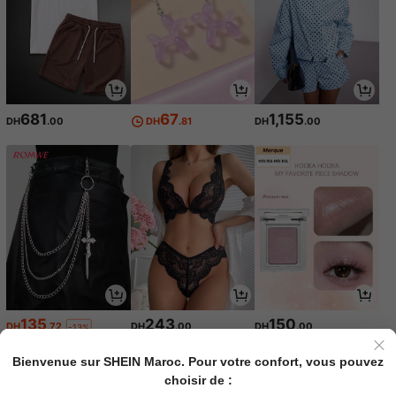
681
67
1,155
DH
.00
DH
.81
DH
.00
135
243
150
DH
.72
DH
.00
DH
.00
-13%
Bienvenue sur SHEIN Maroc. Pour votre confort, vous pouvez
choisir de :