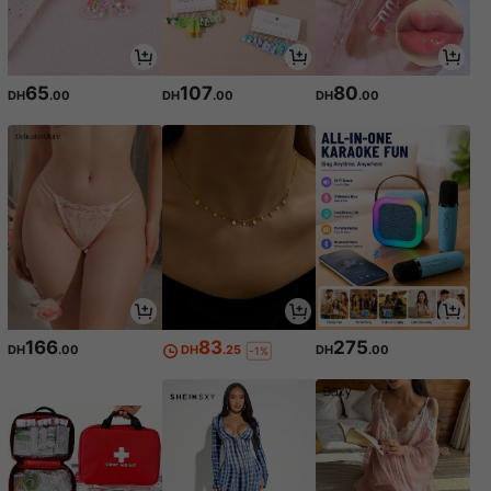
65
107
80
DH
.00
DH
.00
DH
.00
166
83
275
DH
.00
DH
.25
DH
.00
-1%