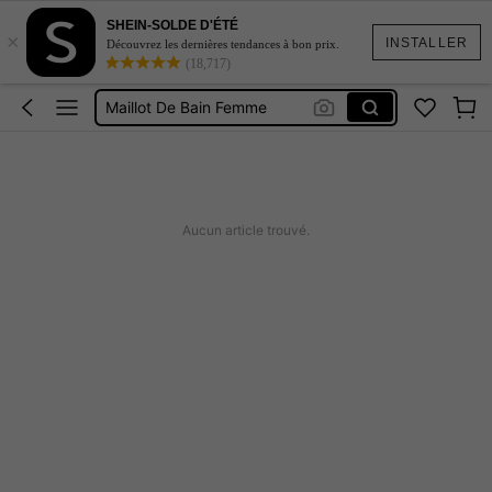
SHEIN-SOLDE D'ÉTÉ
×
Robe Femme été
INSTALLER
Découvrez les dernières tendances à bon prix.
(18,717)
Coque De Telephone Iphone 15
Maillot De Bain Femme
Squishy
Burkini Femme Hijab
Robe Femme été
Aucun article trouvé.
Coque De Telephone Iphone 15