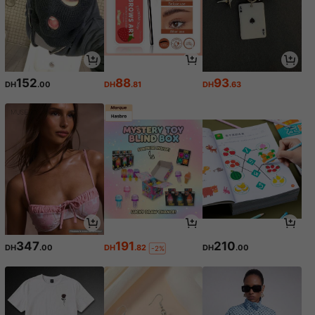
152
88
93
DH
.00
DH
.81
DH
.63
347
191
210
DH
.00
DH
.82
DH
.00
-2%