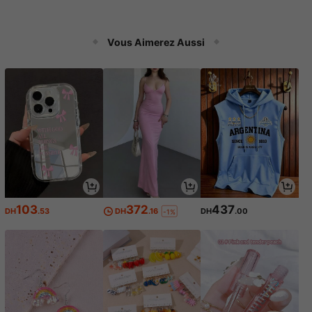
Vous Aimerez Aussi
103
372
437
DH
.53
DH
.16
DH
.00
-1%