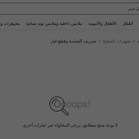
Spaide
Use up and down arrow keys to البحث الأخير and البحث والعثور. Press Enter to select.
أطفال
الأطفال والأمومة
ملابس داخلية وملابس نوم نسائية
مجوهرات وإ
تجهيزات المطبخ
تصريف القمامة وقطع غيار
/
/
لا يوجد منتج متطابق. يرجى المحاولة عبر خيارات أخرى.