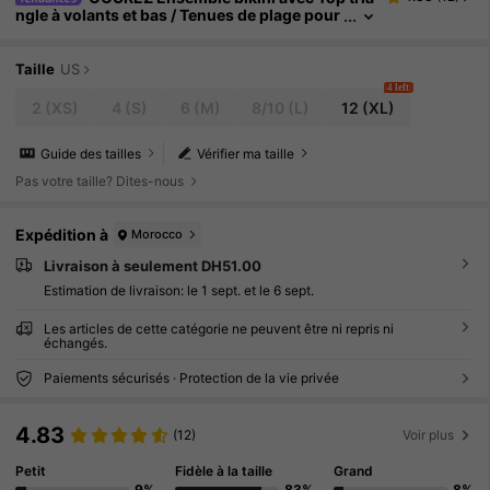
ngle à volants et bas / Tenues de plage pour
femme Tenues de vacances pour femme Vêt
ements d'été Y2K Vintage
Taille
US
4 left
2
(XS)
4
(S)
6
(M)
8/10
(L)
12
(XL)
Guide des tailles
Vérifier ma taille
Pas votre taille? Dites-nous
Expédition à
Morocco
Livraison à seulement DH51.00
Estimation de livraison:
le 1 sept. et le 6 sept.
Les articles de cette catégorie ne peuvent être ni repris ni
échangés.
Paiements sécurisés · Protection de la vie privée
4.83
(12)
Voir plus
Petit
Fidèle à la taille
Grand
9%
83%
8%