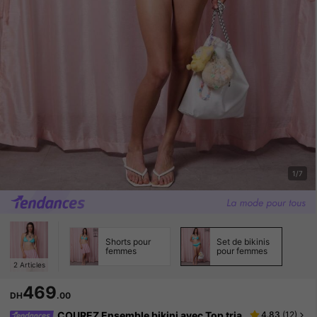
1/7
Shorts pour
Set de bikinis
femmes
pour femmes
2
Articles
469
DH
.00
COUREZ Ensemble bikini avec Top tria
4.83
(
12
)