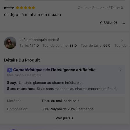
✨
n***n
Couleur: Bleu azur / Taille: XL
ô
i
đẹ
p
l
ắ
m
nha
n
ê
n
muaaa
Utile
(0)
Le/la mannequin porte:
S
Taille:
174.0
Tour de poitrine:
83.0
Tour de taille:
66.0
Tour de h
Détails Du Produit
Caractéristiques de l'intelligence artificielle
Créé basé sur les détails
Sexy:
Un style glamour au charme irrésistible.
Sans manches:
Style sans manches au charme moderne et épuré.
191K Suiveurs
Matériel:
Tissu du maillot de bain
4.78
Composition:
80% Polyamide,20% Élasthanne
191K Suiveurs
4.78
Voir plus
191K Suiveurs
4.78