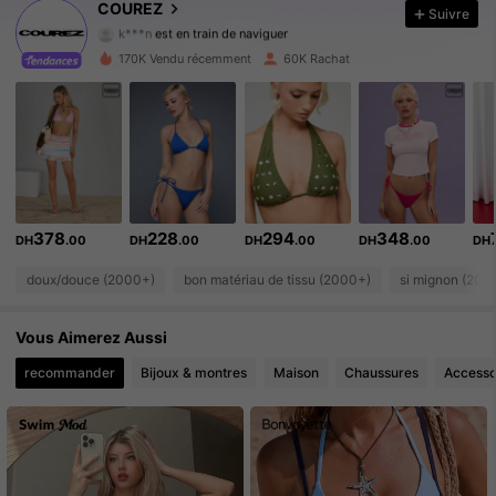
COUREZ
Suivre
k***n
est en train de naviguer
191K Suiveurs
4.78
170K Vendu récemment
60K Rachat
191K Suiveurs
4.78
191K Suiveurs
4.78
191K Suiveurs
4.78
378
228
294
348
DH
.00
DH
.00
DH
.00
DH
.00
DH
191K Suiveurs
4.78
doux/douce (2000+)
bon matériau de tissu (2000+)
si mignon (200
191K Suiveurs
4.78
Vous Aimerez Aussi
191K Suiveurs
4.78
recommander
Bijoux & montres
Maison
Chaussures
Accesso
191K Suiveurs
4.78