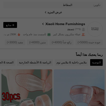
تكوين:
المطاط
2.1K متابعون
4.83
عرض المزيد
2.1K متابعون
4.83
Xiaoli Home Furnishings
متابع
6***7
تتصفح
2.1K متابعون
4.83
عملاء متكررون بشكل كبير
تأسست منذ عام واحد
290K تم بيعها مؤخرًا
جودة جيدة (5000+)
رائع جداً (4000+)
متين (4000+)
مفيد (3000+)
ص
2.1K متابعون
4.83
ربما يعجبك هذا أيضاً
2.1K متابعون
4.83
التوصية
ملابس داخلية & ملابس نوم
الرياضة & الأنشطة الخارجية
الصحة & ال
2.1K متابعون
4.83
2.1K متابعون
4.83
2.1K متابعون
4.83
2.1K متابعون
4.83