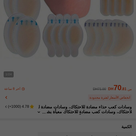
1/24
70
آخر 8 ساعة
DH
.81
من
DH71.00
انخفاض الأسعار لفترة محدودة
وسادات كعب حذاء مضادة للاحتكاك، وسادات مضادة ل
)
1000+
(
4.78
لاحتكاك، وسادات كعب مضادة للاحتكاك معبأة بش
كل فردي، وسادات مضادة للتآكل، وسادات كعب
الحذاء، وسادات القدم
الكمية