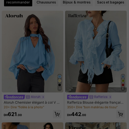
recommander
Chaussures
Bijoux & montres
Sacs et bagages
553K Suiveurs
4.86
11
6
Aloruh
Rafferiza
Aloruh Chemisier élégant à col V pr
Rafferiza Blouse élégante française
ofond en mousseline de soie, manc
pour dames en automne, unie en m
20+ Dire "fidèle à la photo"
350+ Dire "bon matériau de tissu"
hes longues avec nœud, pour femm
ousseline de soie, à manches lanter
621
442
es
ne, col V, nœud devant, ample et dé
DH
.00
DH
.00
contractée