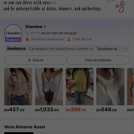
553K Suiveurs
4.86
553K Suiveurs
4.86
Glamine
e***0
est en train de naviguer
553K Suiveurs
4.86
2M Vendu récemment
730K Rachat
553K Suiveurs
Ce magasin est sélectionné comme un
「Boutique tendance」
4.86
Suivre
Tous les articles
553K Suiveurs
4.86
553K Suiveurs
4.86
553K Suiveurs
4.86
553K Suiveurs
4.86
457
1,033
399
546
DH
.00
DH
.00
DH
.79
DH
.00
DH
553K Suiveurs
4.86
Vous Aimerez Aussi