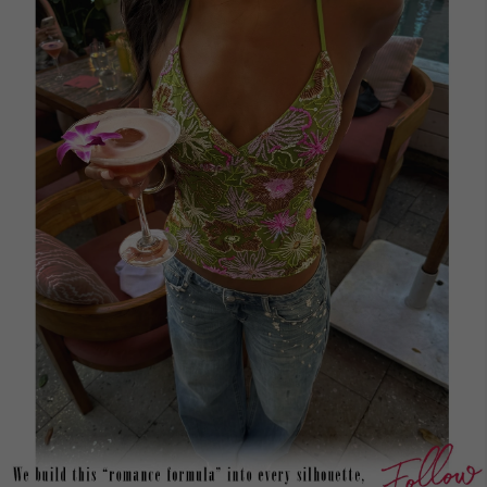
553K Suiveurs
4.86