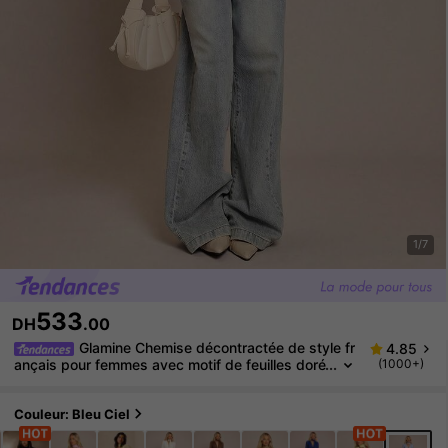
1/7
533
DH
.00
Glamine Chemise décontractée de style fr
4.85
ançais pour femmes avec motif de feuilles doré
(1000+)
es métalliques, ruban amovible, ourlet à volants
multicouches, convenant à l'automne et à l'hiver
Couleur: Bleu Ciel