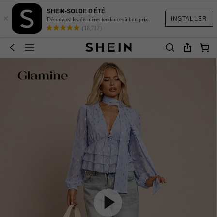
SHEIN-SOLDE D'ÉTÉ
×
INSTALLER
Découvrez les dernières tendances à bon prix.
(18,717)