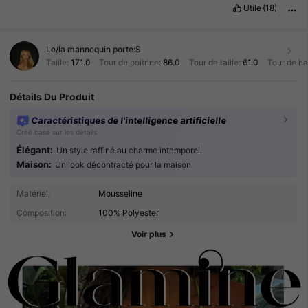
Utile
(18)
Le/la mannequin porte:
S
Taille:
171.0
Tour de poitrine:
86.0
Tour de taille:
61.0
Tour de h
Détails Du Produit
Caractéristiques de l'intelligence artificielle
Créé basé sur les détails
Élégant:
Un style raffiné au charme intemporel.
Maison:
Un look décontracté pour la maison.
Matériel:
Mousseline
Composition:
100% Polyester
Voir plus