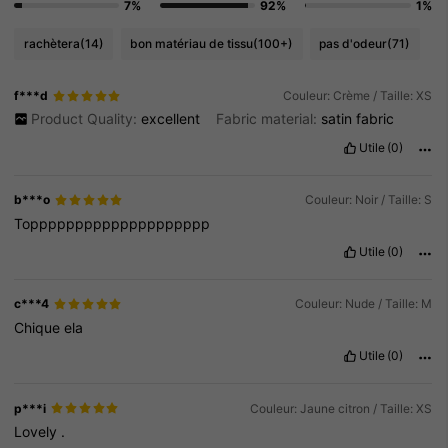
7%
92%
1%
rachètera
(14)
bon matériau de tissu
(100+)
pas d'odeur
(71)
f***d
Couleur: Crème / Taille: XS
Product Quality:
excellent
Fabric material:
satin
fabric
Utile
(0)
b***o
Couleur: Noir / Taille: S
Topppppppppppppppppppp
Utile
(0)
c***4
Couleur: Nude / Taille: M
Chique
ela
Utile
(0)
p***i
Couleur: Jaune citron / Taille: XS
Lovely
.