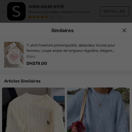
SHEIN-SOLDE D'ÉTÉ
×
INSTALLER
Découvrez les dernières tendances à bon prix.
(18,717)
Similaires
T-shirt Freeform printemps/été, débardeur tricoté pour
femmes, coupe ample de longueur régulière, élégant
minimaliste polyvalent pour le travail et les déplacements,
Blanc
style coréen gilet tricoté côtelé avec graphique cœur rouge
DH379.00
Articles Similaires