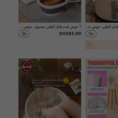
حوض حمام القدم القابل للطي، حوض علاج القدم المحمول مع وظيفة العزل الحراري والاحتفاظ بالحرارة، يتضمن حقيبة تخزين، حوض حمام الماء الساخن، مناسب للسفر والتخييم، مثالي للسفر والرياضة والأنشطة الخارجية
1 حوض قدم قابل للطي محمول، حوض قدم بلاستيكي، حوض علاج القدم قابل للطي، حاوية تخزين توفر المساحة، حوض سيليكون قابل للطي، حوض غسيل قابل للطي، دلو نقع القدم، حوض غسيل القدم للمنزل والسفر، حوض تدليك القدم قابل للطي، أداة العناية بالقدم، ضروريات المنزل، عودة إلى المدرسة
DH385.00