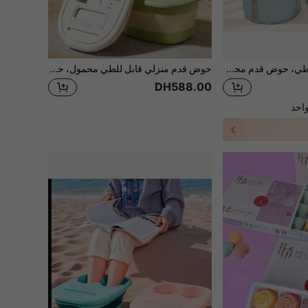
1 حوض قدم قابل للطي، حوض قدم محمول للسفر، حقيبة غسيل قدم للتخييم، حوض قدم منزلي، حقيبة عزل قدم للسفر، دلو حمام القدم
حوض قدم منزلي قابل للطي محمول، حوض غمر عميق للساقين مع خرز تدليك، بدون تركيب مطلوب، تخزين سهل، خفيف الوزن وموفر للمساحة، استخدام منزلي وللسفر، يخفف التعب ويعزز الدورة الدموية. هدية عيد الأم
DH588.00
احد