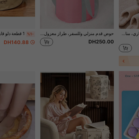
حوض قدم محمول مع عزل حراري، مناسب للاستخدام المنزلي. حوض القدم القابل للطي مريح لنقع القدمين، ويأتي مع حقيبة حوض قدم محمولة، مناسب للسفر والتخييم والأنشطة الخارجية والمتاجر والمناسبات الأخرى
حوض قدم منزلي وللسفر، طراز معزول للكبار، طراز مرتفع للكبار، حوض قدم قابل للطي، حقيبة حمام قدم محمولة
%1-
DH250.00
DH140.88