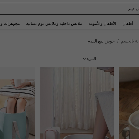
Spaide
Use up and down arrow keys to البحث الأخير and البحث والعثور. Press Enter to select.
أطفال
الأطفال والأمومة
ملابس داخلية وملابس نوم نسائية
مجوهرات وإ
ية بالجسم
حوض نقع القدم
/
المزيد