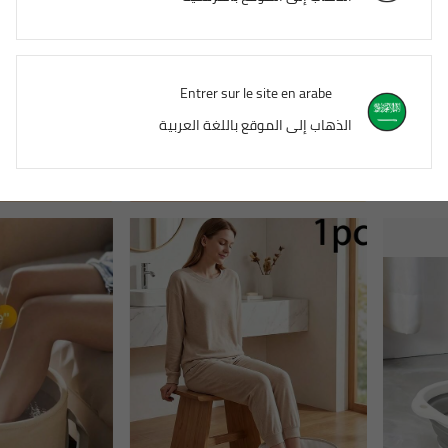
Entrer sur le site en arabe
80 قطعة مجموعة حمام القدم 25.5 بوصة * 21.7 بوصة، حقيبة علاج القدم المحمولة، حقيبة العناية بالقدم البلاستيكية، مناسبة للفندق والاستخدام المنزلي، أدوات العناية بالقدم، ملحقات حمام القدم والعلاج المائي، حقيبة حمام القدم للسفر، أدوات العناية بالجسم، استرخاء بشرة القدم، دلو/حقيبة حمام القدم، هدية مثالية لعيد الميلاد وعيد الأم وعيد الأب (ألوان وأنماط عشوائية)
حوض حمام قدم قابل للطي مصمم لنقع القدمين، مزود بحوض بلاستيكي مع مقبض ونقاط تدليك بالضغط الإبري مدمجة، يمكن أن يخفف الألم، مناسب لتدليك القدمين والعناية بالسبا المنزلي
الذهاب إلى الموقع باللغة العربية
DH183.25
DH813.79
1
بائعين آخرين
1
بائعين آخرين