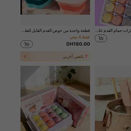
1 صندوق 12 قطعة كرات حمام القدم على شكل قلب، برائحة الزهور، 4 روائح زهور للاختيار من بينها، هدية عطلة صغيرة مثالية للأصدقاء والعائلة. [قد يختلف لون المنتج]1
قطعة واحدة من حوض القدم القابل للطي للتدليك. إنه حوض قدم منزلي مصنوع من البلاستيك، مصمم للحفاظ على الصحة. يأتي مع غطاء للحفاظ على الحرارة ولديه وظيفة تدليك. هذا حوض نقع القدم مناسب للكبار.
فقط 4 بيقي
DH180.00
7
بائعين آخرين