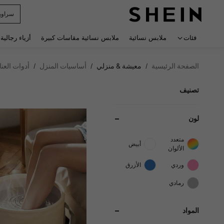
r Man
 navigate search
فئات
ملابس نسائية
ملابس نسائية مقاسات كبيرة
أزياء رجالية
الصفحة الرئيسية
معيشة & منزلي
أساسيات المنزل
أدوات العنا
/
/
/
تصنيف
لون
متعدد
أبيض
الألوان
وردي
الأزرق
رمادي
المواد