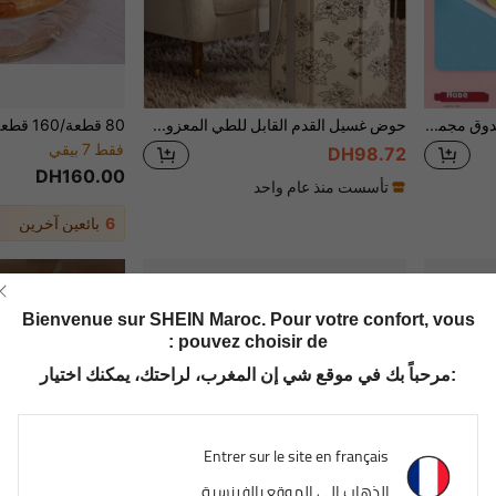
12 قطعة/1 صندوق مجموعة هدايا كرات حمام القدم الجديدة، مرطبة وتزيل الجلد الجاف، مصنوعة يدويًا. يمكنها إزالة الرطوبة، طرد البرد، المساعدة على النوم، إزالة الروائح الكريهة وتنظيف رائحة القدم. مستلزمات حوض حمام القدم، مستلزمات حوض الاستحمام، مستلزمات حمام القدم، ضروريات العودة إلى المدرسة، هدايا عيد الهالوين، هدايا عيد الميلاد، هدايا للنساء والرجال والأصدقاء. مستلزمات السفر، ضروريات نقع القدم، العناية بالقدم، الاستحمام، مستلزمات الحمام، هدايا عيد الحب (قد يختلف لون المنتج قليلاً، لكنه لا يؤثر على الاستخدام)
حوض غسيل القدم القابل للطي المعزول والمسمك 1 قطعة، 38*33 سم مع غطاء مقاوم للغبار، دلو نقع القدم، أسلوب رسم عتيق، حوض غسيل القدم المحمول المسمك بارتفاع الركبة للاستخدام المنزلي، حوض غسيل القدم، هدية للوالدين والعشاق والأصدقاء والمنزل وبعد العمل وعطلة نهاية الأسبوع ورحلات العمل والسفر، حوض غسيل القدم المحمول، هالوين، كرنفال، هدية عيد الميلاد.
فقط 7 بيقي
DH98.72
DH160.00
تأسست منذ عام واحد
6
بائعين آخرين
Bienvenue sur SHEIN Maroc. Pour votre confort, vous
pouvez choisir de :
مرحباً بك في موقع شي إن المغرب، لراحتك، يمكنك اختيار:
Entrer sur le site en français
الذهاب إلى الموقع بالفرنسية