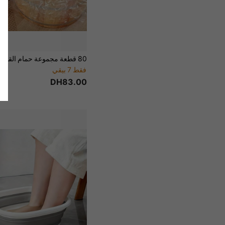
فقط 7 بيقي
DH83.00