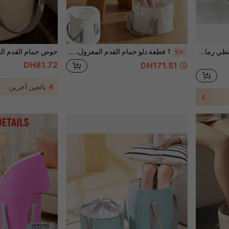
حوض قدم محمول مربع قابل للطي رمادي وأبيض
1 قطعة دلو حمام القدم المعزول، حجمان، قابل للطي ومحمول وقابل لإعادة الاستخدام، تخزين متعدد الوظائف لمنتجات العناية الشخصية، مناسب لحمام السبا المنزلي، حوض غسل القدم للسفر والتخييم، دلو نقع القدم في الهواء الطلق، مناسب أيضًا للرياضة والأنشطة الخارجية والاستخدام المنزلي
%1-
DH81.72
DH171.51
4
بائعين آخرين