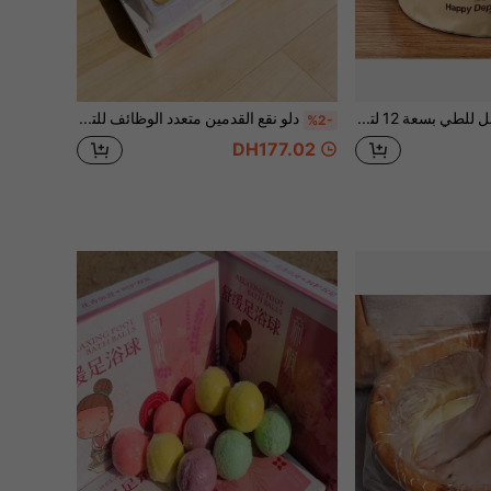
1 قطعة دلو قابل للطي بسعة 12 لتر، حوض حمام قدم محمول متعدد الوظائف، دلو تخزين للسفر في الهواء الطلق، مناسب للتخييم والمشي لمسافات طويلة والصيد والنزهات والسكن الجامعي وحمام القدم المنزلي والتنظيف
دلو نقع القدمين متعدد الوظائف للتخزين وحوض نقع القدمين ومبرد المشروبات المثلجة الخارجي المعزول، 1 صندوق يحتوي على 12 كرة نقع القدمين ب- 4 روائح زهرية، مع حقيبة تخزين لحوض نقع القدمين بلون عشوائي
%2-
DH177.02