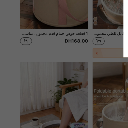
1 قطعة دلو حمام قدم قابل للطي محمول معزول صينية 2 حجم سبا منزلي سفر تخييم حوض غسيل نقع القدم في الهواء الطلق للرياضة الاسترخاء هدية علاج بارد وساخن تخزين العناية بالجسم مقاوم للماء خفيف الوزن متين سهل الحمل
1 قطعة حوض حمام قدم محمول، مناسب ل- SPA المنزل. حوض حمام قدم قابل للطي مريح لنقع القدمين، يأتي مع حقيبة حمام قدم محمولة، مناسب للسفر والتخييم والأنشطة الخارجية والمتاجر والأماكن الأخرى
DH168.00