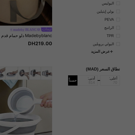
البوليس
تر
بولي إيثيلين
PEVA
الراتنج
madeby BLANC
TPR
DH219.00
البولي بروبلين
عرض المزيد
نطاق السعر (MAD)
أعلى:
أدنى:
حسناً