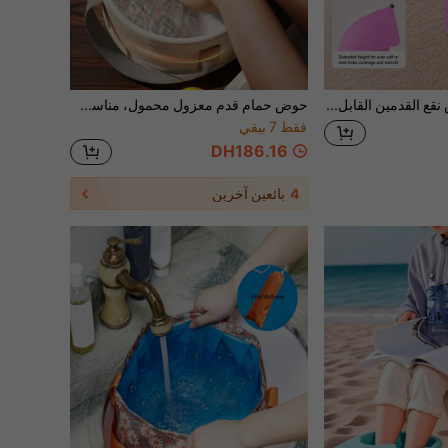
1 قطعة حوض نقع القدمين القابل للطي – دلو محمول قابل للطي للسفر والتخييم والاستخدام المنزلي؛ حوض حمام القدمين المعزول/حقيبة الغسيل
حوض حمام قدم معزول محمول، مناسب لحمام السبا المنزلي. حوض حمام قدم قابل للطي مريح لنقع القدمين، يأتي مع حقيبة تخزين محمولة، مناسب للسفر والتخييم والأنشطة الخارجية والمتاجر والمناسبات الأخرى، خيار مثالي لرحلات العمل والرياضة والأنشطة الخارجية. يتميز المنتج بتصميم حوض ضحل، يصل مستوى الماء فقط إلى الساق، يستخدم بشكل أساسي لنقع القدمين بشكل مريح، تصميم الحوض الضحل أسهل في الاستخدام.
فقط 7 بيقي
DH186.16
4
بائعين آخرين