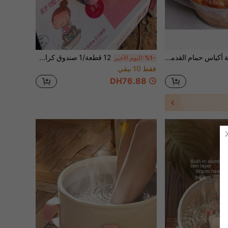
80 قطعة/160 قطعة أكياس حمام القدمين القابلة للتخلص، بطانات حوض نقع القدمين، أكياس بلاستيكية لحمام القدمين والسبا
12 قطعة/1 صندوق كرات حمام القدم على شكل قلب وردي جديدة، مرطبة ومزيلة للجلد الجاف، مصنوعة يدويًا. يمكنها إزالة الرطوبة وتخفيف البرد والمساعدة على النوم وإزالة الروائح الكريهة وتنظيف رائحة القدم. هدية عيد الهالوين، هدية عيد الميلاد، هدية للأصدقاء من النساء والرجال. مستلزمات السفر، أساسيات نقع القدم، العناية بالقدم، الاستحمام، مستلزمات الحمام، هدية عيد الحب، أساسيات حمام القدم. (قد يختلف لون المنتج قليلاً، لكنه لا يؤثر على الاستخدام)
%1-
اليوم الأخير
فقط 10 بيقي
DH76.88