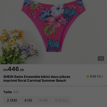
1/8
446
DH
.00
SHEIN Swim Ensemble bikini deux pièces
5.00
(
3
)
imprimé floral Carnival Summer Beach
Taille
US
2
(XS)
4
(S)
6
(M)
8/10
(L)