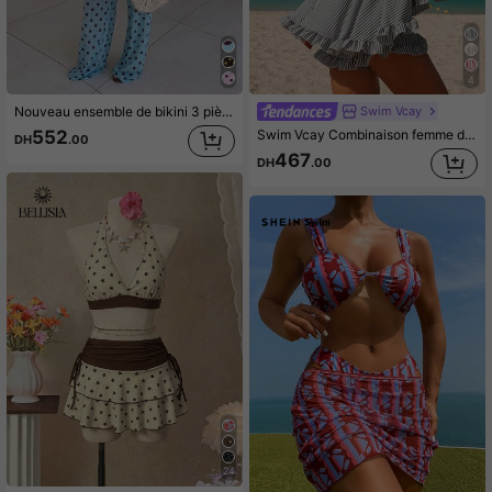
4
Swim Vcay
Nouveau ensemble de bikini 3 pièces pour femmes pour les vacances à la plage au printemps/été, style élégant sexy et décontracté, maillot de bain à pois bleu et blanc
Swim Vcay Combinaison femme d'été pour vacances à la plage, nouvelle, style décontracté français, rayée, bustier, volants à l'ourlet, dos nu, sexy
552
DH
.00
467
DH
.00
24