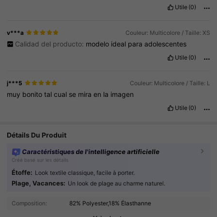
Utile
(0)
v***a
Couleur: Multicolore / Taille: XS
Calidad del producto:
modelo
ideal
para
adolescentes
Utile
(0)
j***5
Couleur: Multicolore / Taille: L
muy
bonito
tal
cual
se
mira
en
la
imagen
Utile
(0)
Détails Du Produit
Caractéristiques de l'intelligence artificielle
Créé basé sur les détails
Étoffe:
Look textile classique, facile à porter.
Plage, Vacances:
Un look de plage au charme naturel.
414K Suiveurs
4.93
Composition:
82% Polyester,18% Élasthanne
414K Suiveurs
4.93