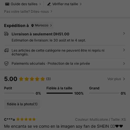
Guide des tailles
Vérifier ma taille
Pas votre taille? Dites-nous
Expédition à
Morocco
Livraison à seulement DH51.00
Estimation de livraison:
le 30 août et le 4 sept.
Les articles de cette catégorie ne peuvent être ni repris ni
échangés.
Paiements sécurisés · Protection de la vie privée
5.00
(3)
Voir plus
Petit
Fidèle à la taille
Grand
0%
100%
0%
fidèle à la photo
(1)
C***a
Couleur: Multicolore / Taille: XS
Me
encanta
se
ve
como
en
la
imagen
soy
fan
de
SHEIN
👍🏻❤️❤️