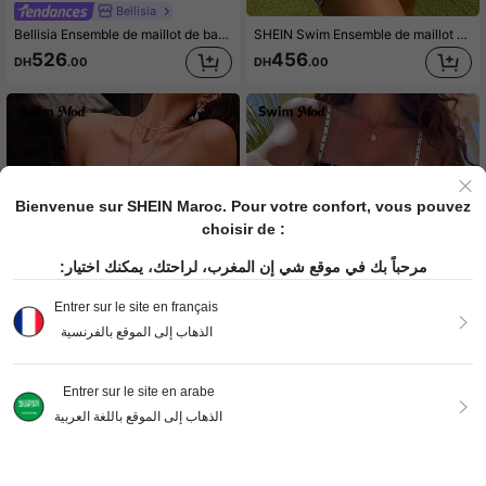
Bellisia
Bellisia Ensemble de maillot de bain pour femme d'été et de plage avec imprimé d'étoiles, bikini à nouer au cou et culotte triangle avec mini-jupe
SHEIN Swim Ensemble de maillot de bain femme d'été à imprimé sur toute la surface avec larges bretelles
526
456
DH
.00
DH
.00
Bienvenue sur SHEIN Maroc. Pour votre confort, vous pouvez
choisir de :
مرحباً بك في موقع شي إن المغرب، لراحتك، يمكنك اختيار:
Entrer sur le site en français
الذهاب إلى الموقع بالفرنسية
22
Entrer sur le site en arabe
الذهاب إلى الموقع باللغة العربية
Swim Mod
Swim Mod
Swim Mod Ensemble bikini 2 pièces pour femmes, Top bandeau avec petit imprimé floral all-over, bas de jupe à volants taille basse, maillot de bain décontracté pour les vacances
Swim Mod Ensemble bikini 2 pièces pour femmes, imprimé pois multicolore tropical mignon, bretelles spaghetti avec lien latéral réglable au pantalon, maillot de bain décontracté élégant pour vacances à la plage, Saint-Valentin, très vendu
342
380
DH
.00
DH
.00