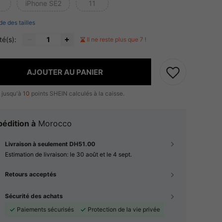
iPhone SE2
11
de des tailles
té(s):
Il ne reste plus que 7 !
AJOUTER AU PANIER
 jusqu'à
10
points SHEIN calculés à la caisse.
édition à
Morocco
Livraison à seulement DH51.00
Estimation de livraison:
le 30 août et le 4 sept.
Retours acceptés
Sécurité des achats
Paiements sécurisés
Protection de la vie privée