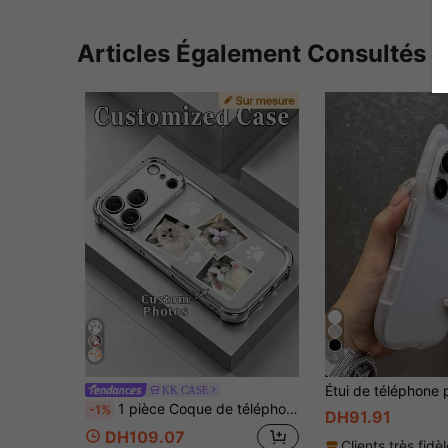
Articles Également Consultés
8
KK CASE
1 pièce Coque de téléphone personnalisée, 3 photos d'animaux de compagnie personnalisées, 1 lettre personnalisée, motif de patte de chien/chat compatible avec 17 Pro Max/16 Pro Max/15 Pro/14 Plus/13/12/11/XR/XS MAX et S25 Ultra/S24 Ultra/S23 Ultra/S22 Ultra/S21 Ultra/S21 Plus/S21 FE/S20 FE, à la mode, coloré, mignon, amusant, minimaliste, coque de téléphone assortie, personnalisé Kawaii, personnalisé, unique, cadeau idéal pour petit ami/petite amie
-1%
DH91.91
DH109.07
Clients très fidè