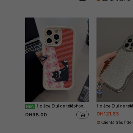
5
1 pièce Étui de téléphone à motif de chat rayé floral blanc cassé à micro-pores de sable de diamant anti-chute anti-empreintes de doigts à couverture complète compatible avec iPhone 17/16/16pro/16plus/15/15promax/15pro/11/12/13/14promax/11pro/11promax/12pro/12promax/13pro/13promax/14pro/
NEW
DH121.63
DH98.00
Clients très fidè