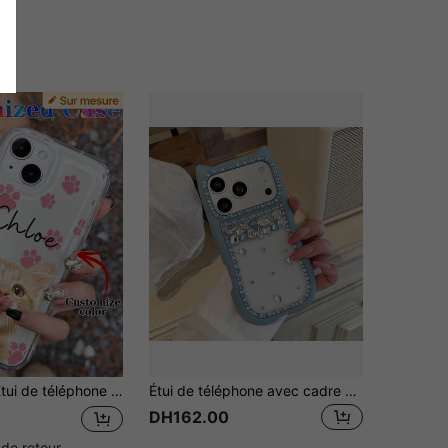
nom. Convient pour A14, A15, A13, A12, A55, A54, A21s, S21, S22, S23, S24 Ultra, 11, 12, 13, 14, 15, 16 Pro Max. Étuis de téléphone mignons, version internationale, pas la version domestique. Cadeau d'anniversaire de printemps, cadeau d'anniversaire pour lui
Étui de téléphone avec cadre d'oreilles de chat strass, convient pour iPhone 17 Pro Max, 17 Nouveau, 16 Pro Max. Luxueux, anti-chute, élégant, style fille douce, couvercle de protection de téléphone
DH162.00
 de retour