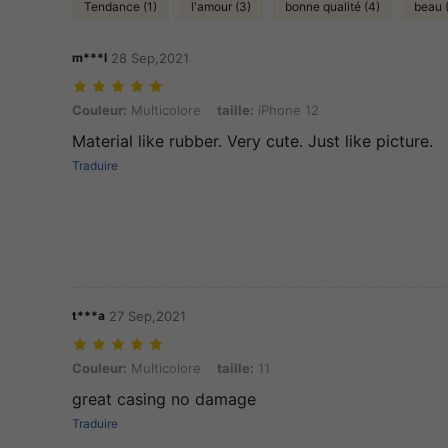
Tendance (1)
l'amour (3)
bonne qualité (4)
beau 
m***l
28 Sep,2021
Couleur: Multicolore, taille: iPhone 12
Couleur:
Multicolore
taille:
iPhone 12
Material like rubber. Very cute. Just like picture.
Traduire
t***a
27 Sep,2021
Couleur: Multicolore, taille: 11
Couleur:
Multicolore
taille:
11
great casing no damage
Traduire