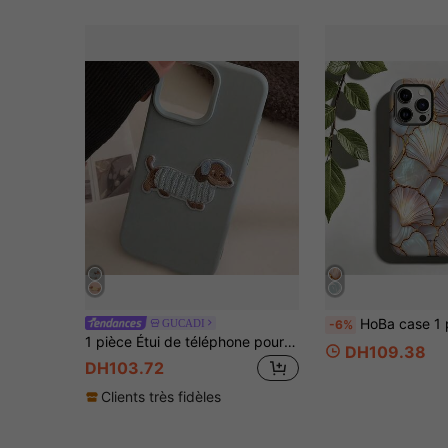
HoBa case 1 pièce Étui de téléphone rigide à couverture complète avec film souple 2-en-1, motif plat 2D, compatible avec Galaxy A23/A24/A25/A32/33/S25, compatible avec Apple 7/8/11/12/13/14/14Plus/15/15Plus/16/16P
GUCADI
-6%
1 pièce Étui de téléphone pour chien saucisse doux et délicat, antichoc, avec design de broderie mode. Couleur dopamine, esthétique coréenne, compatible avec les téléphones Apple. Anti-rayures, imperméable, anti-chute, printemps
DH109.38
DH103.72
Clients très fidèles