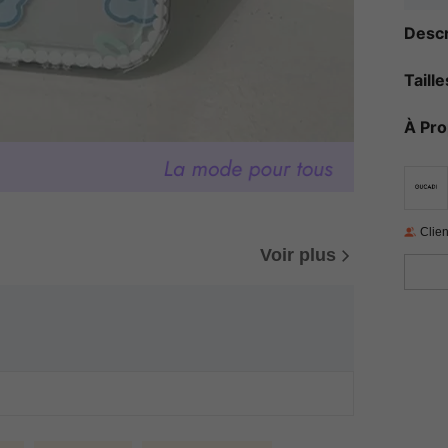
Descr
Taill
À Pr
Clien
Voir plus