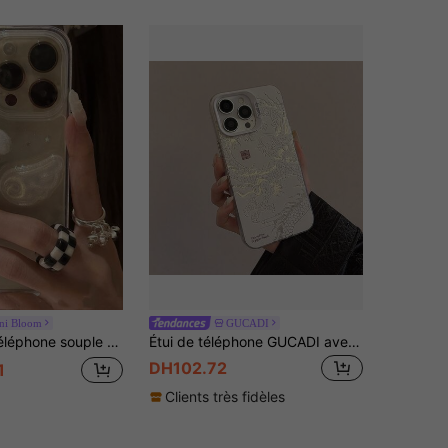
ni Bloom
GUCADI
e Kpop, compatible avec iPhone 17 16 Pro Max, 15 New, 14 Pro, 13, 12 Mini, 11 Pro, XS, protection intégrale antichoc
Étui de téléphone GUCADI avec motif dragon, yin et yang, auspicieux, compatible avec iPhone 15/14/13 Pro Max/12/11. Étui de style chinois avec gravure laser pour le Nouvel An. Étanche, antichoc, résistant aux rayures.
DH102.72
1
Clients très fidèles