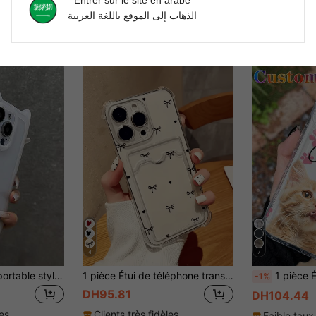
الذهاب إلى الموقع باللغة العربية
4
7
Étui de téléphone portable style oreille d'animal minimaliste mignon. Étui de téléphone transparent en forme d'oreille de chat compatible avec iPhone 17 Pro Max/17 Pro/17 Air/17/16 Pro Max/16/16 Pro/16 Plus/15/15 Pro Max/15 Pro/15 Plus/11/12/13/14 Pro Max/11 Pro/11 Pro Max/12 Pro/12 Pro Max/13 Pro/13 Pro Max/14 Pro/14 Pro Max/14 Plus. Étui souple créatif, cadeau d'anniversaire, étui de printemps
1 pièce Étui de téléphone transparent en TPU avec motif papillon & cœur, antichoc, protection intégrale du corps, compatible avec Apple 17, 16, 15, 14, 13, 12, 11 Pro Max, Air et séries
1 pièce Étui de téléphone personnalisé avec éléments de chat rose mignon, photo d'animal de compagnie, empreinte de patte et texte de 
-1%
DH95.81
DH104.44
les
Clients très fidèles
Faible taux