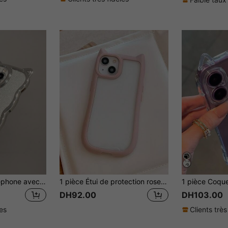
1 pièce Étui de téléphone avec design mignon de chat argenté 6D électrolytique, bord ondulé de dessin animé + coussin pailleté, compatible avec iPhone 17/17 Pro/17 Pro Max, 16/16 Pro/16 Plus/16 Pro Max, 7/8/7 Plus/8 Plus, X/XS/XR/XS Max, 11/11 Pro/11 Pro Max, 12/12 Pro/12 Pro Max, 13/13 Pro/13 Pro Max, 14/14 Pro/14 Plus/14 Pro Max, 15/15 Pro/15 Plus/15 Pro Max, cadeau d'anniversaire
1 pièce Étui de protection rose mignon en forme de chaton 2-en-1 / Étui de téléphone mignon en forme de chaton noir avec longue lanière , compatible avec Apple 17 Pro Max/16 Pro Max/15 Pro Max/17 Pro/16/15/14/13/12/11
DH92.00
DH103.00
les
Clients très