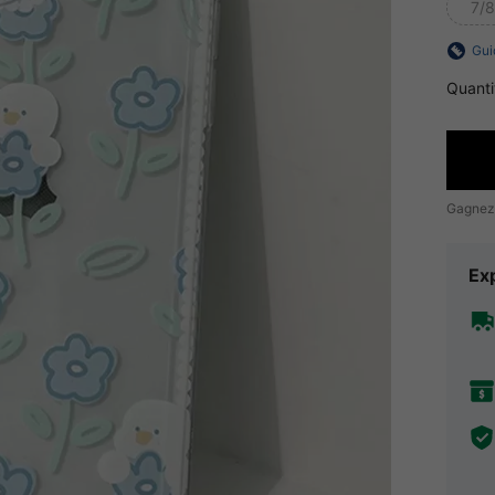
7/8
Gui
Quanti
Gagnez
Exp