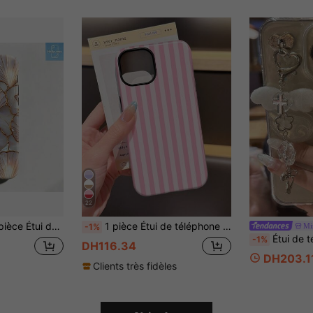
22
lus/7/8Plus/17/17Pro, étui de téléphone de style coréen à la mode et intéressant, design élégant unisexe, cadeau idéal pour la petite amie pour Pâques, le printemps, l'anniversaire
1 pièce Étui de téléphone mode motif rayé rose minimaliste. Étui de téléphone filmstrip brillant 2-en-1 motif rayé minimaliste compatible avec Samsung/ 11/12/13/14/15/16/17 Pro Max. Cadeau de Pâques et de printemps
Mi
-1%
Étui de téléphone souple avec ailes pailletées 3D dans le styl
-1%
DH116.34
DH203.1
Clients très fidèles