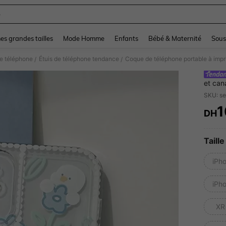
e
and down arrow keys to navigate search Dernière recherche and Rechercher et Tr
s grandes tailles
Mode Homme
Enfants
Bébé & Maternité
Sous
e téléphone
Étuis de téléphone tendance
Coque de téléphone portable à impri
/
/
et can
SKU: s
1
DH
PR
Taille
iPh
iPho
XR