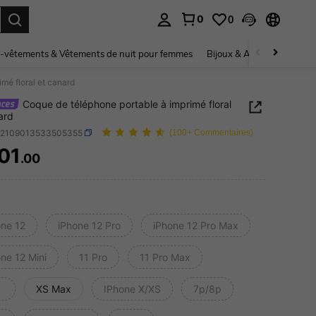
0
0
ouver. Press Enter to select.
-vêtements & Vêtements de nuit pour femmes
Bijoux & Accessoires pou
mé floral et canard
Coque de téléphone portable à imprimé floral
ard
e2109013533505355
(100+ Commentaires)
01
.00
ICE AND AVAILABILITY
one 12
iPhone 12 Pro
iPhone 12 Pro Max
ne 12 Mini
11 Pro
11 Pro Max
XS Max
IPhone X/XS
7p/8p