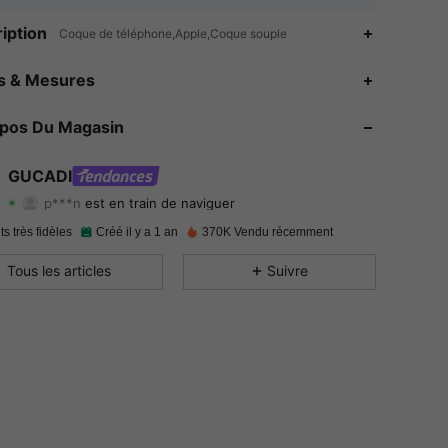
iption
Coque de téléphone,Apple,Coque souple
4.92
374
50K
es & Mesures
4.92
374
50K
opos Du Magasin
4.92
374
50K
GUCADI
p***n
est en train de naviguer
4.92
374
50K
Evaluation
Articles
Suiveurs
ts très fidèles
Créé il y a 1 an
370K Vendu récemment
4.92
374
50K
Tous les articles
Suivre
4.92
374
50K
4.92
374
50K
4.92
374
50K
4.92
374
50K