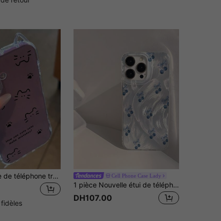
1 pièce Coque de téléphone transparente en TPU avec motif de patte de chat et slogan en anglais, conception d'oreilles de chat avec coussin d'air anti-chute et découpes précises de 1,5 mm, avec dragonne compatible avec iPhone 17/17Pro/17AIR/17PROMAX/16E, 17E/16/16Pro/16PLUS/16Promax/15Promax/11/12/13/14/15Plus/15Pro/14Pro/13Pro, cadeau d'anniversaire de printemps
Cell Phone Case Lady
1 pièce Nouvelle étui de téléphone à la mode style INS avec motif de cerise bleue, antichoc, aquarelle et nœud, compatible avec Apple 17 Pro Max/17 Air/16 Pro Max/15/14 Plus/13/12/11/XR/XS MAX/7/8 Plus, cadeau de printemps
DH107.00
 fidèles