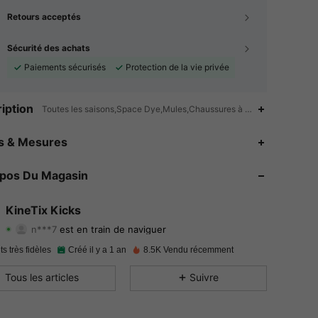
Retours acceptés
Sécurité des achats
Paiements sécurisés
Protection de la vie privée
iption
Toutes les saisons,Space Dye,Mules,Chaussures à enfiler
4.92
20
1.6K
es & Mesures
4.92
20
1.6K
opos Du Magasin
4.92
20
1.6K
KineTix Kicks
n***7
est en train de naviguer
4.92
20
1.6K
Evaluation
Articles
Suiveurs
ts très fidèles
Créé il y a 1 an
8.5K Vendu récemment
4.92
20
1.6K
Tous les articles
Suivre
4.92
20
1.6K