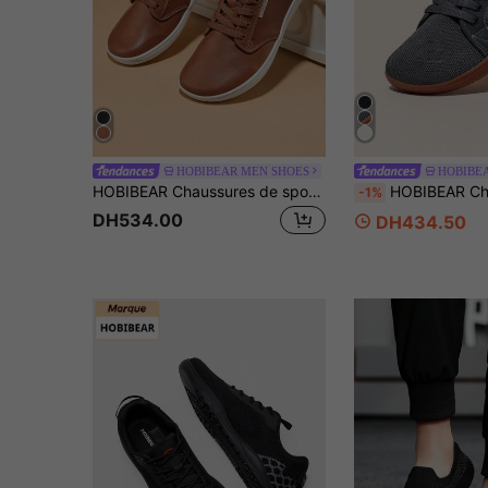
HOBIBEAR MEN SHOES
HOBIBE
HOBIBEAR Chaussures de sport unisexes, chaussures à large bout, veste légère de couleur unie, chaussures confortables à lacets pour femmes, chaussures de marche, chaussures pour hommes, chaussures minimalistes légères à semelle souple
HOBIBEAR Chaussures minimalistes sans lacets pour hommes grande taille, chaussures de ma
-1%
DH534.00
DH434.50