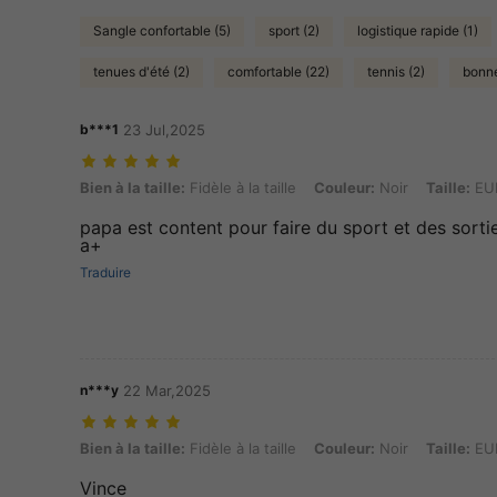
Sangle confortable (5)
sport (2)
logistique rapide (1)
tenues d'été (2)
comfortable (22)
tennis (2)
bonne
b***1
23 Jul,2025
Bien à la taille: Fidèle à la taille, Couleur: Noir, Taille: EUR46
Bien à la taille:
Fidèle à la taille
Couleur:
Noir
Taille:
EU
papa est content pour faire du sport et des sortie
a+
Traduire
n***y
22 Mar,2025
Bien à la taille: Fidèle à la taille, Couleur: Noir, Taille: EUR37
Bien à la taille:
Fidèle à la taille
Couleur:
Noir
Taille:
EU
Vince