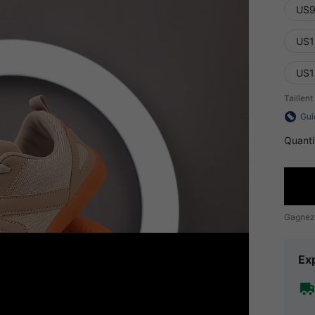
US9
US1
US1
Taillent
Gui
Quanti
Gagnez
Exp