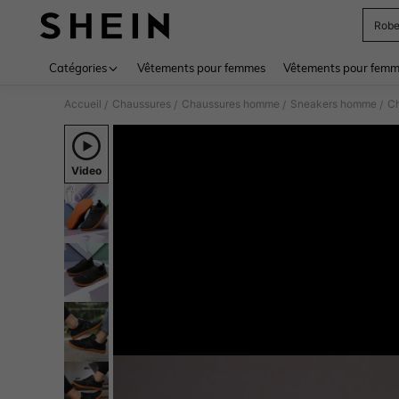
Rob
Use up 
Catégories
Vêtements pour femmes
Vêtements pour femme
Accueil
Chaussures
Chaussures homme
Sneakers homme
/
/
/
/
Video