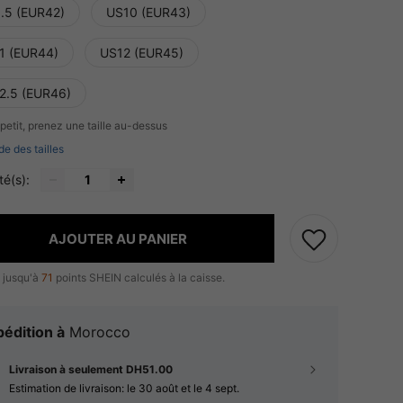
.5 (EUR42)
US10 (EUR43)
1 (EUR44)
US12 (EUR45)
2.5 (EUR46)
 petit, prenez une taille au-dessus
de des tailles
té(s):
AJOUTER AU PANIER
 jusqu'à
71
points SHEIN calculés à la caisse.
édition à
Morocco
Livraison à seulement DH51.00
Estimation de livraison:
le 30 août et le 4 sept.