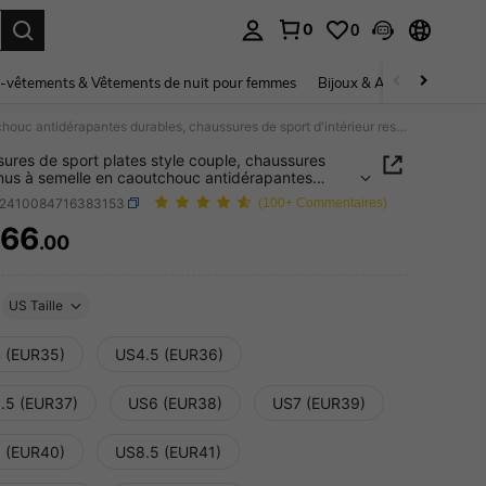
0
0
ouver. Press Enter to select.
-vêtements & Vêtements de nuit pour femmes
Bijoux & Accessoires pou
Chaussures de sport plates style couple, chaussures pieds nus à semelle en caoutchouc antidérapantes durables, chaussures de sport d'intérieur respirantes et confortables à semelle fine, chaussures de course de sport en plein air
ures de sport plates style couple, chaussures
nus à semelle en caoutchouc antidérapantes
es, chaussures de sport d'intérieur respirantes et
x2410084716383153
(100+ Commentaires)
tables à semelle fine, chaussures de course de
n plein air
66
.00
ICE AND AVAILABILITY
US Taille
 (EUR35)
US4.5 (EUR36)
.5 (EUR37)
US6 (EUR38)
US7 (EUR39)
 (EUR40)
US8.5 (EUR41)