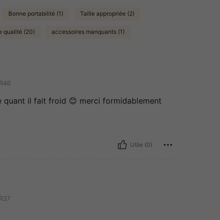
Bonne portabilité (1)
Taille appropriée (2)
 qualité (20)
accessoires manquants (1)
R46
 quant il fait froid 😊 merci formidablement
Utile (0)
R37