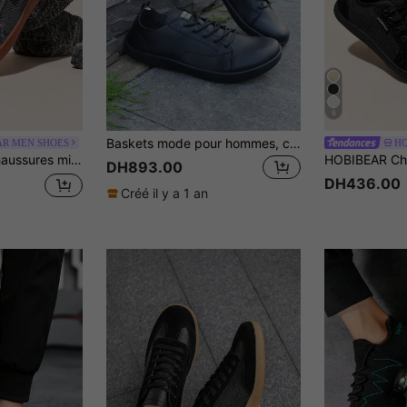
6
Baskets mode pour hommes, chaussures de sport confortables à lacets de style de rue, convenant aux activités de plein air dans toutes les saisons
AR MEN SHOES
rche souples et respirantes en maille, baskets de voyage et de course unisexes
DH893.00
DH436.00
Créé il y a 1 an