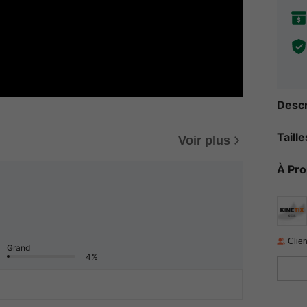
Descr
Taill
Voir plus
À Pr
Clien
Grand
4%