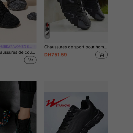
10
Chaussures de sport pour hommes avec design rayé, offrant une excellente adhérence. Convient pour toutes les saisons, en particulier pour la randonnée et la course à pied
HOBIBEAR WOMEN SHOES
HOBIBEAR Chaussures de course minimalistes pour hommes avec large boîte à orteils, respirantes et confortables, baskets d'extérieur
DH751.59