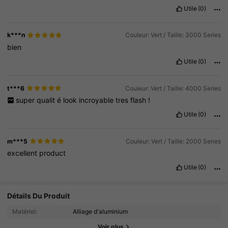
Utile
(0)
k***n
Couleur: Vert / Taille: 3000 Series
bien
Utile
(0)
t***6
Couleur: Vert / Taille: 4000 Series
super
qualit
é
look
incroyable
tres
flash
!
Utile
(0)
m***5
Couleur: Vert / Taille: 2000 Series
excellent
product
Utile
(0)
9.9K Suiveurs
4.89
Détails Du Produit
Matériel:
Alliage d'aluminium
9.9K Suiveurs
4.89
Voir plus