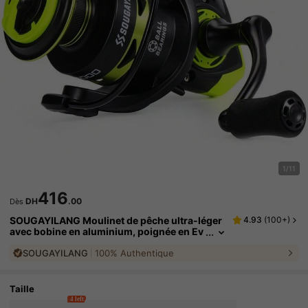
1/11
416
DH
.00
Dès
SOUGAYILANG Moulinet de pêche ultra-léger
4.93
(
100+
)
avec bobine en aluminium, poignée en Ev
a et ratio de vitesse élevé de 5,2:1. Moulin
SOUGAYILANG
100% Authentique
et de pêche à lancer série 1000-4000 pour ea
u douce
Taille
4 left