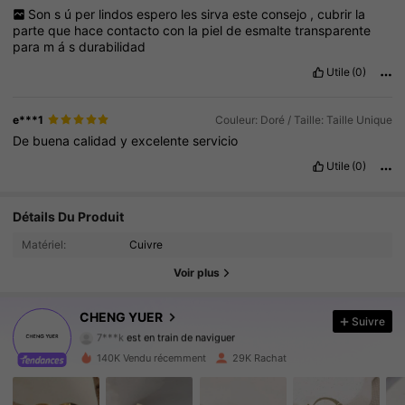
Son
s
ú
per
lindos
espero
les
sirva
este
consejo
,
cubrir
la
parte
que
hace
contacto
con
la
piel
de
esmalte
transparente
para
m
á
s
durabilidad
Utile
(0)
e***1
Couleur: Doré / Taille: Taille Unique
De
buena
calidad
y
excelente
servicio
Utile
(0)
Détails Du Produit
14K Suiveurs
4.83
Matériel:
Cuivre
14K Suiveurs
4.83
Voir plus
14K Suiveurs
4.83
CHENG YUER
Suivre
7***k
est en train de naviguer
14K Suiveurs
4.83
140K Vendu récemment
29K Rachat
14K Suiveurs
4.83