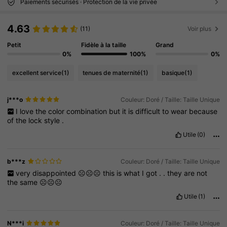
Paiements sécurisés · Protection de la vie privée
4.63
(11)
Voir plus
Petit
Fidèle à la taille
Grand
0%
100%
0%
excellent service
(1)
tenues de maternité
(1)
basique
(1)
j***o
Couleur: Doré / Taille: Taille Unique
I
love
the
color
combination
but
it
is
difficult
to
wear
because
of
the
lock
style
.
Utile
(0)
b***z
Couleur: Doré / Taille: Taille Unique
very
disappointed
☹️☹️☹️
this
is
what
I
got
.
.
they
are
not
the
same
☹️☹️☹️
Utile
(1)
N***i
Couleur: Doré / Taille: Taille Unique