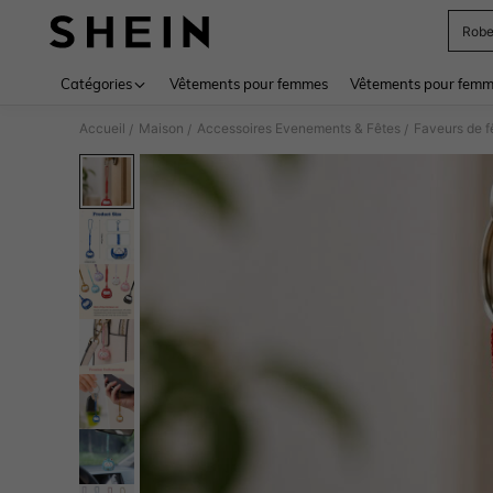
Rob
Use up 
Catégories
Vêtements pour femmes
Vêtements pour femme
Accueil
Maison
Accessoires Evenements & Fêtes
Faveurs de f
/
/
/