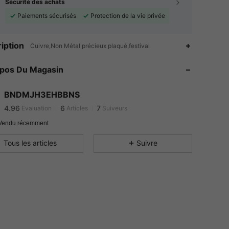
Sécurité des achats
Paiements sécurisés
Protection de la vie privée
iption
Cuivre,Non Métal précieux plaqué,festival
4.96
6
7
4.96
6
7
opos Du Magasin
4.96
6
7
4.96
6
7
BNDMJH3EHBBNS
4.96
6
7
Evaluation
Articles
Suiveurs
4.96
6
7
Vendu récemment
4.96
6
7
Tous les articles
Suivre