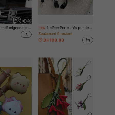
2 pièces Pendentif mignon de chien buvant du thé au lait avec un motif de chien intéressant. Conception acrylique 2D mignonne. Pendentif de chien de compagnie mignon convenant pour sac à main, décoration de sac à main, pendentif de décoration multifonctionnel et décoration de portefeuille mobile. Convient pour les voitures, les téléphones portables, les sacs à dos, les portefeuilles, c'est un accessoire à la mode pour les passionnés d'animaux de compagnie, la fête des mères et les saisons scolaires
1 pièce Porte-clés pendentif créatif et mignon en forme de casque 3D avec perles, chaîne pour sac et sac à dos, accessoire de décoration suspendu, meilleur cadeau
-1%
Seulement 9 restant
DH108.88