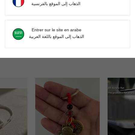
الذهاب إلى الموقع بالفرنسية
Entrer sur le site en arabe
الذهاب إلى الموقع باللغة العربية
ndentif chat ange, Décoration suspendue à tresser soi-même
1 pièce Pendentif chat souriant en métal fait main avec corde de suspension tressée, charme de chat porte-bonheur pour sangle de téléphone, charme de sac, porte-clés, décoration de maison, convient comme cadeau de la Saint-Valentin, du Nouvel An, de la rentrée scolaire, faveur de fête, fête des pères/mères, remise des diplômes, anniversaire
1
-1%
Derniers 2 jours
DH100.63
DH83.5