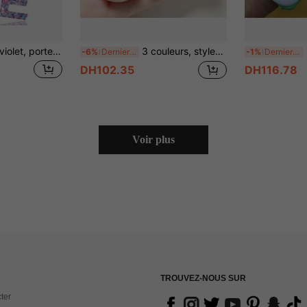
1 pièce Porte-clés violet, porte-clés de Noël, style femme, porte-clés avec lettre et gland, peut être accroché aux clés, au portefeuille, au sac à main, au sac à dos, cadeau de Noël, décoration de maison
3 couleurs, styles multiples, clochette mignonne de dessin animé, porte-clés avec son d'eau et bénédiction, pendentif en forme d'œuf avec imprimé japonais mignon Sakura / Shiba Inu / Cochon, anneau rotatif suspendu + accessoire porte-bonheur, pendentif de paix avec son de clochette léger et cristallin, souvenir de remise de diplôme & , cadeau de Noël & Nouvel An, petit ornement décoratif suspendu pour voiture & sac à dos
1 p
-6%
Derniers 3 jours
-1%
Derniers 3 jours
DH102.35
DH116.78
Voir plus
TROUVEZ-NOUS SUR
ter