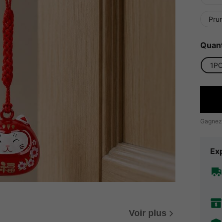
Pru
Quant
1P
Gagnez
Exp
Voir plus