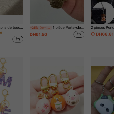
2 pièces/1 set Boutons de touches de clavier anti-stress Chat, Chat calicot, Facile à presser, Portable et compact, Relaxant, Convient comme cadeau pour les amis
1 pièce Porte-clés Chat Porte-Bonheur avec 5 pièces, exquis et mignon, cadeau de fête
-25%
Derniers 3 jours
nt
DH68.81
DH61.50