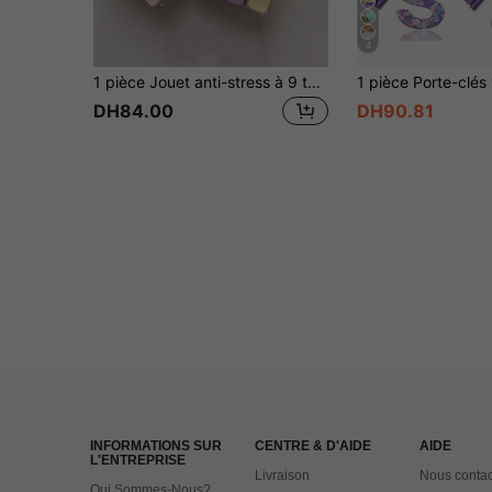
4
1 pièce Jouet anti-stress à 9 touches en forme de cube, décoration de pendentif de clavier créative, porte-clés de voiture, décoration de sac, accessoire de porte-clés, design de clavier, porte-clés de bout des doigts pour adultes, porte-clés sensible à la pression, porte-clés anti-stress, porte-clés de fermeture éclair de relaxation et de concentration, cadeau d'anniversaire, faveur de fête
DH84.00
DH90.81
INFORMATIONS SUR
CENTRE & D'AIDE
AIDE
L'ENTREPRISE
Livraison
Nous contac
Qui Sommes-Nous?