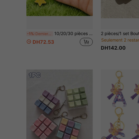
10/20/30 pièces Porte-clés Visage Souriant Étoile, Cadeau Fête des Mères, Cadeau Fête des Pères, Pâques, Cadeau Thanksgiving, Saint-Patrick, Petit Cadeau Rentrée Scolaire, Petit Cadeau pour Collègues et Amis, Cadeau d'Anniversaire Exquis, Pendentif Décoration Essentiel pour les Fêtes
-1%
Derniers 2 jours
Seulement 2 resta
DH72.53
DH142.00