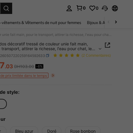
0
0
ouver. Press Enter to select.
-vêtements & Vêtements de nuit pour femmes
Bijoux & Accessoires pou
Sac à dos décoratif tressé de couleur unie fait main, pour le transport, attirer la richesse, l'eau pour chat, le son de Qin, le pendentif de sac à clés, le gardien, l'expédition, le pendentif de téléphone portable, le sac cadeau pour fête
dos décoratif tressé de couleur unie fait main,
 transport, attirer la richesse, l'eau pour chat, le
 Qin, le pendentif de sac à clés, le gardien,
h260507220259164592633
(2 Commentaires)
dition, le pendentif de téléphone portable, le sac
 pour fête
7
.03
DH103.00
-6%
ICE AND AVAILABILITY
de prix limitée dans le temps
de style:
eur
r
Bleu azur
Doré
Rose bonbon