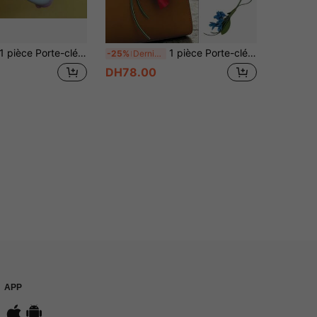
ièce Porte-clés en forme de grille-pain mignon, pendentif en forme de pain grillé, cadeau thème anime, décoration quotidienne, design thème biscuit intéressant, appuyer pour faire sortir le porte-clés amusant, convient pour cadeau d'anniversaire, cadeau de fête
1 pièce Porte-clés breloque de sac en cuir pour femme avec fleur, fait main, muguet rouge, cadeau, adapté pour assortir quotidiennement aux sacs et accessoires vestimentaires
-25%
Derniers 3 jours
DH78.00
APP