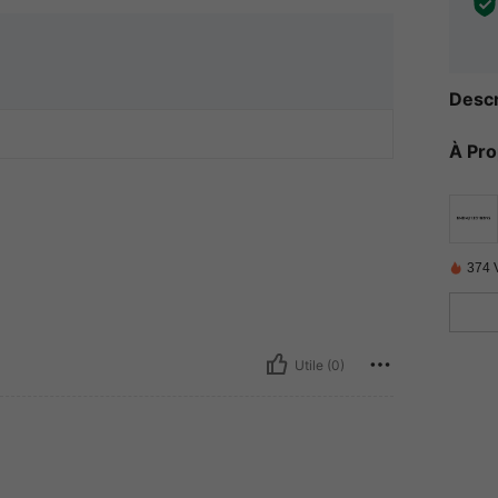
Descr
À Pr
374 
Utile (0)