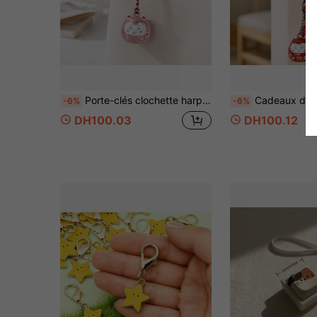
Porte-clés clochette harpe à eau chat porte-bonheur, pendentif en corde tressée colorée rêveuse, breloque pour sac de transport, téléphone et voiture, cadeau d'invité de fête, plusieurs couleurs disponibles
Cadeaux de fête - Porte-clés carillon à vent Sakura, Porte-clés pe
-6%
-6%
DH100.03
DH100.12