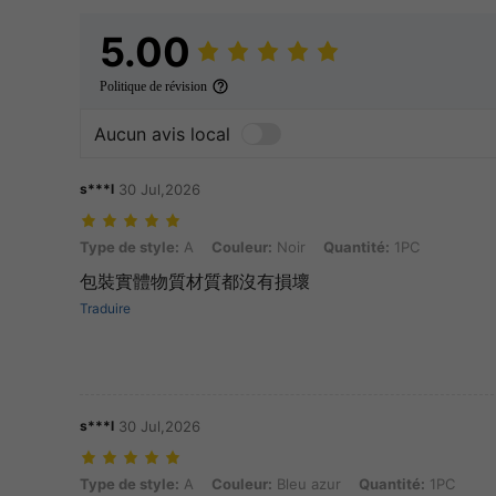
5.00
Politique de révision
Aucun avis local
s***l
30 Jul,2026
Type de style: A, Couleur: Noir, Quantité: 1PC
Type de style:
A
Couleur:
Noir
Quantité:
1PC
包裝實體物質材質都沒有損壞
Traduire
s***l
30 Jul,2026
Type de style: A, Couleur: Bleu azur, Quantité: 1PC
Type de style:
A
Couleur:
Bleu azur
Quantité:
1PC