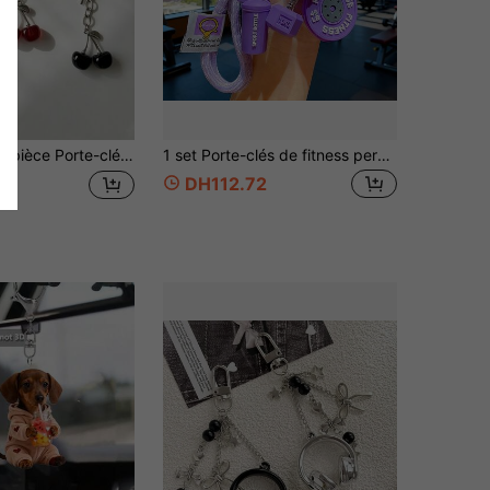
 pièce Porte-clés décoration nœud cerise 3D réaliste, accessoire de sac, pendentif breloque de téléphone
1 set Porte-clés de fitness personnalisé avec haltère et barre, ensemble de porte-clés de gym tressé à la main comprenant corde, barre, haltère, bouteille d'eau, anneau porte-clés, unisexe
DH112.72
3