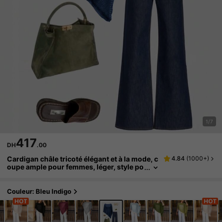
1/7
417
DH
.00
Cardigan châle tricoté élégant et à la mode, c
4.84
(
1000+
)
oupe ample pour femmes, léger, style po
lyvalent décontracté pour les voyages et
la plage en été
Couleur: Bleu Indigo