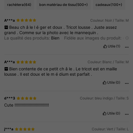
rachètera
(64)
bon matériau de tissu
(500+)
cadeaux
(100+)
A***a
Couleur: Noir / Taille: M
Beau
ch
â
le
l
é
ger
et
doux
.
Tricot
lousse
.
Juste
assez
grand
.
Comme
sur
la
photo
avec
le
mannequin
.
La qualité des produits:
Bien
Fidèle aux images du produit:
oui
Description de l'odeur:
pas
d
’
odeur
Matriel fabriqué:
beau
Utile
(1)
tricot
Adapter:
oui
A***a
Couleur: Blanc / Taille: M
Bien
contente
de
ce
petit
ch
â
le
.
Le
tricot
est
en
maille
lousse
.
Il
est
doux
et
le
m
é
dium
est
parfait
.
Utile
(0)
d***3
Couleur: bleu indigo / Taille: S
Cute
!!!!!!!!!!!!!!!!!!!!!!!!!!!!!
Utile
(0)
j***a
Couleur: Vert / Taille: L