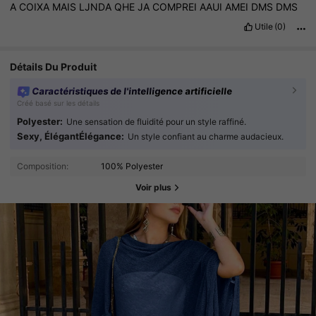
A
COIXA
MAIS
LJNDA
QHE
JA
COMPREI
AAUI
AMEI
DMS
DMS
Utile
(0)
Détails Du Produit
Caractéristiques de l'intelligence artificielle
Créé basé sur les détails
Polyester:
Une sensation de fluidité pour un style raffiné.
Sexy, ÉlégantÉlégance:
Un style confiant au charme audacieux.
Composition:
100% Polyester
Voir plus
7.6K Suiveurs
4.83