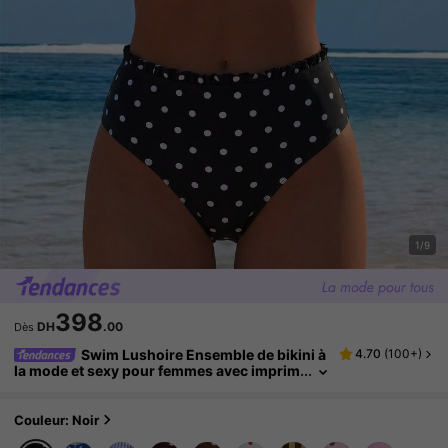
1/9
398
DH
.00
Dès
Swim Lushoire Ensemble de bikini à
4.70
(
100+
)
la mode et sexy pour femmes avec imprim
é à pois, style influenceur vacances, print
emps/été
Couleur: Noir