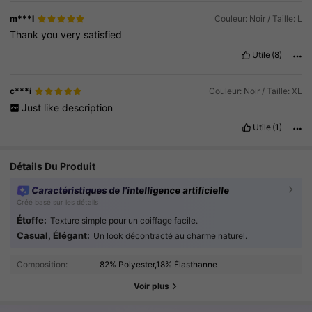
m***l
Couleur: Noir / Taille: L
Thank
you
very
satisfied
Utile
(8)
c***i
Couleur: Noir / Taille: XL
Just
like
description
Utile
(1)
Détails Du Produit
Caractéristiques de l'intelligence artificielle
Créé basé sur les détails
Étoffe:
Texture simple pour un coiffage facile.
Casual, Élégant:
Un look décontracté au charme naturel.
316K Suiveurs
4.89
Composition:
82% Polyester,18% Élasthanne
316K Suiveurs
4.89
Voir plus
316K Suiveurs
4.89