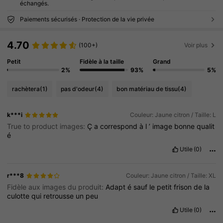
échangés.
Paiements sécurisés · Protection de la vie privée
4.70
(100+)
Voir plus
Petit
Fidèle à la taille
Grand
2%
93%
5%
rachètera
(1)
pas d'odeur
(4)
bon matériau de tissu
(4)
k***i
Couleur: Jaune citron / Taille: L
True to product images:
Ç
a
correspond
à
l
’
image
bonne
qualit
é
Utile
(0)
r***8
Couleur: Jaune citron / Taille: XL
Fidèle aux images du produit:
Adapt
é
sauf
le
petit
frison
de
la
culotte
qui
retrousse
un
peu
Utile
(0)