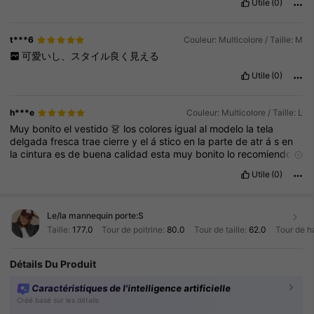
Utile
(0)
t***6
Couleur: Multicolore / Taille: M
可愛いし、スタイル良く見える
Utile
(0)
h***e
Couleur: Multicolore / Taille: L
Muy
bonito
el
vestido
👗
los
colores
igual
al
modelo
la
tela
delgada
fresca
trae
cierre
y
el
á
stico
en
la
parte
de
atr
á
s
en
la
cintura
es
de
buena
calidad
esta
muy
bonito
lo
recomiendo
❤️❤️❤️❤️❤️❤️❤️❤️❤️❤️❤️❤️❤️❤️❤️❤️❤️❤️❤️❤️❤️❤️❤️❤️❤️❤️❤️❤️❤️
Utile
(0)
❤️❤️❤️❤️❤️❤️❤️❤️❤️❤️❤️❤️❤️❤️❤️❤️❤️❤️❤️❤️❤️❤️❤️❤️❤️
Le/la mannequin porte:
S
Taille:
177.0
Tour de poitrine:
80.0
Tour de taille:
62.0
Tour de h
Détails Du Produit
Caractéristiques de l'intelligence artificielle
Créé basé sur les détails