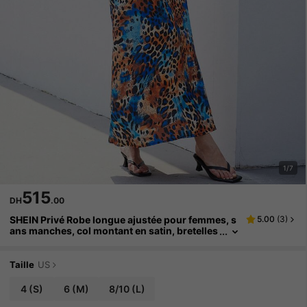
1/7
515
DH
.00
SHEIN Privé Robe longue ajustée pour femmes, s
5.00
(
3
)
ans manches, col montant en satin, bretelles
spaghetti, dos nu, taille cintrée, imprimé léop
ard bleu et jaune à la mode
Taille
US
4
(S)
6
(M)
8/10
(L)