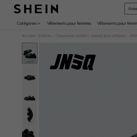
Rob
Use up 
Catégories
Vêtements pour femmes
Vêtements pour femme
Accueil
Enfants
Chaussures enfant
Sabots pour enfants
JNSQ
/
/
/
/