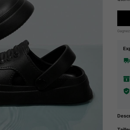
Gagnez
Exp
Descr
Taill