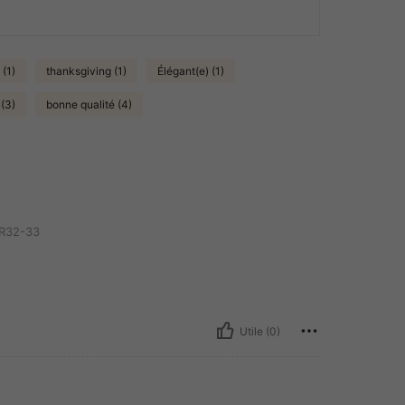
 (1)
thanksgiving (1)
Élégant(e) (1)
 (3)
bonne qualité (4)
R32-33
Utile (0)