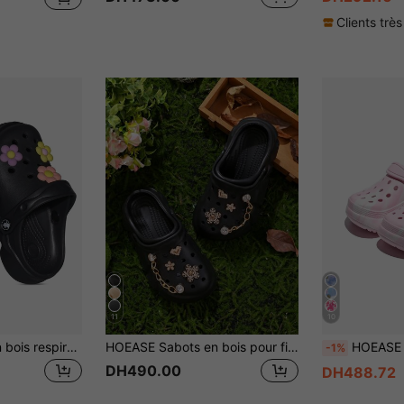
Clients très
11
10
HOEASE Sabots en bois respirants et décontractés pour filles, sabots de jardin légers et à séchage rapide, convenant pour l'intérieur/extérieur, la douche, la piscine, sandales d'été antidérapantes pour la plage
HOEASE Sabots en bois pour filles, chaussures de jardin, sandales légères et confortables à motif floral, idéales pour le printemps/été
HOEASE Sabots Tie-Dye pour filles, chaussures d'été respirantes en EVA 
-1%
DH490.00
DH488.72