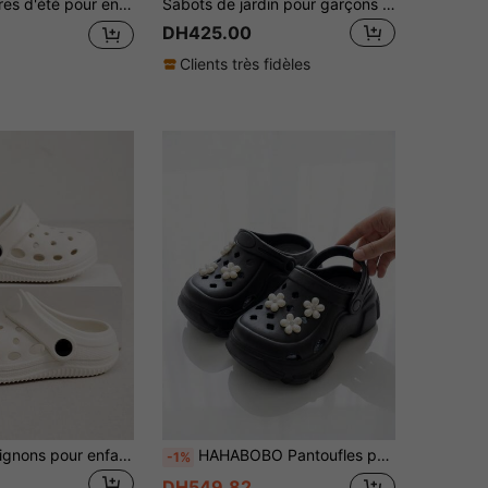
t confortables, sandales légères pour la plage, tendance, résistantes à l'usure et antidérapantes pour grands enfants
Sabots de jardin pour garçons et filles, sandales pour enfants à enfiler, chaussures de plage respirantes perforées pour les activités occasionnelles en plein air d'été
DH425.00
Clients très fidèles
Sabots Eva mignons pour enfants - Légers, antidérapants, sandales d'été et d'intérieur pour garçons et filles, semelle souple et respirante
HAHABOBO Pantoufles pour filles à motif floral 3D, simples et à la mode, semelle épaisse en EVA, idéales pour les promenades en extérieur, les voyages, l'école, la plage, parfaites pour le printemps et l'été.
-1%
DH549.82