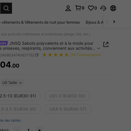
0
0
ouver. Press Enter to select.
-vêtements & Vêtements de nuit pour femmes
Bijoux & Accessoires pou
x activités intérieures et extérieures (plage, été, etc.)
JNSQ Sabots polyvalents et à la mode pour
s unisexes, respirants, conviennent aux activités
ures et extérieures (plage, été, etc.)
k2406034740627752
(59 Commentaires)
504
.00
ICE AND AVAILABILITY
US Taille
2.5-13 (EUR30-31)
US1-2 (EUR32-33)
.5-3.5 (EUR34-35)
US4-5 (EUR36-37)
de des tailles
té(s):