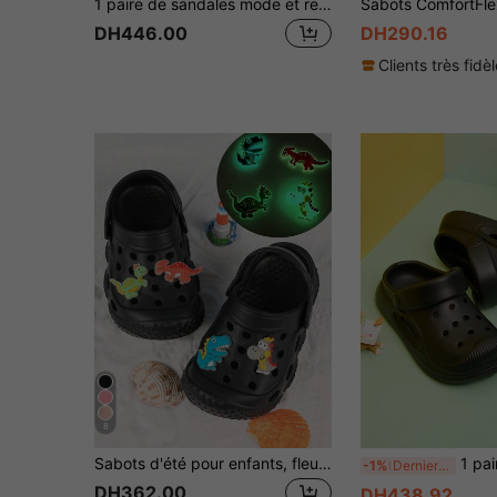
1 paire de sandales mode et respirantes pour enfants, tailles pour tout-petits et enfants en bas âge, légères et confortables, convenant aux garçons/filles pour un usage quotidien décontracté et les activités extérieures, chaussures d'été pour la plage, adaptées à l'eau
DH446.00
DH290.16
Clients très fidè
8
Sabots d'été pour enfants, fleurs lumineuses, unisexe
1 paire de sabots de plage printemps/été nouveaux pour gar
-1%
Derniers 2 jours
DH362.00
DH438.92