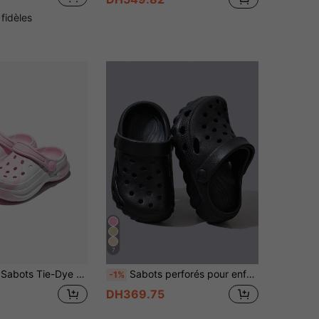
 fidèles
7
pour le jardin et la plage, design unisexe à enfiler pour enfants, convient pour l'extérieur et l'intérieur, à porter toute l'année
Sabots perforés pour enfants, nouveau style printemps/été, garçons et filles, design ajouré minimaliste, chaussures décontractées d'intérieur/extérieur à double usage pour la plage
-1%
DH369.75