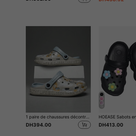
13
1 paire de chaussures décontractées respirantes à enfiler pour enfants, garçons et filles. Sandales légères, élastiques, à absorption des chocs et à séchage rapide
DH394.00
DH413.00