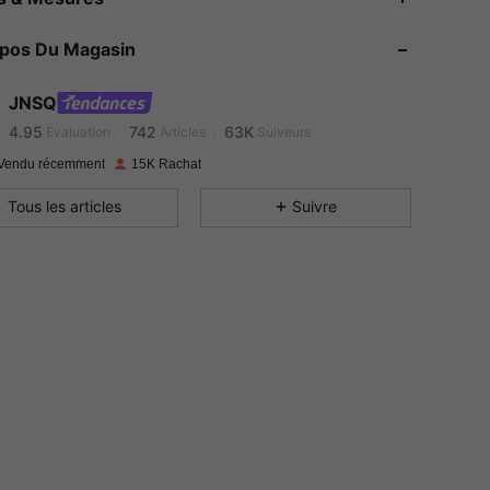
4.95
742
63K
opos Du Magasin
4.95
742
63K
JNSQ
4.95
742
63K
Evaluation
Articles
Suiveurs
Vendu récemment
15K Rachat
4.95
742
63K
Tous les articles
Suivre
4.95
742
63K
4.95
742
63K
4.95
742
63K
4.95
742
63K
4.95
742
63K
4.95
742
63K