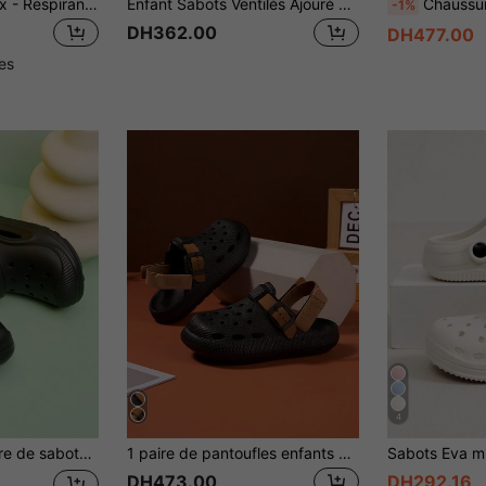
Sabots ComfortFlex - Respirants, à séchage rapide, légers, antidérapants et résistants à l'eau, convenant aux garçons et aux filles, parfaits pour la plage, la piscine et le port en toute saison
Enfant Sabots Ventilés Ajouré À Bout Rond EVA Pour Extérieur
Chaussures d'été pour enfants à évidement extérieur simples e
-1%
DH362.00
DH477.00
les
4
çons & filles, confortables, mode, décontractés, légers, polyvalents, semelle souple, protection des orteils, intérieur/extérieur
1 paire de pantoufles enfants mignonnes et de dessin animé, sandales de plage et d'extérieur antidérapantes en EVA, convient pour l'été
DH473.00
DH292.16