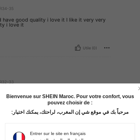
R34-35
d have good quality i love it I like it very very
y i love it
Utile (0)
R32-33
d have good quality i love it I like it very very
Bienvenue sur SHEIN Maroc. Pour votre confort, vous
y i love it
pouvez choisir de :
مرحباً بك في موقع شي إن المغرب، لراحتك، يمكنك اختيار:
Utile (0)
Entrer sur le site en français
'avis