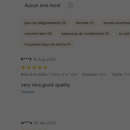
Aucun avis local
pour les déguisements (3)
Rentrée (1)
tenues assorties
convient bien (5)
beaucoup de compliments (1)
si cool
n'a jamais reçu cet article (1)
6***2
18 Aug,2025
Bien à la taille: Fidèle à la taille, Couleur: Noir, Taille: EUR32-33
Bien à la taille:
Fidèle à la taille
Couleur:
Noir
Taille:
EU
very nice,good quality
Traduire
m***a
28 Jan,2025